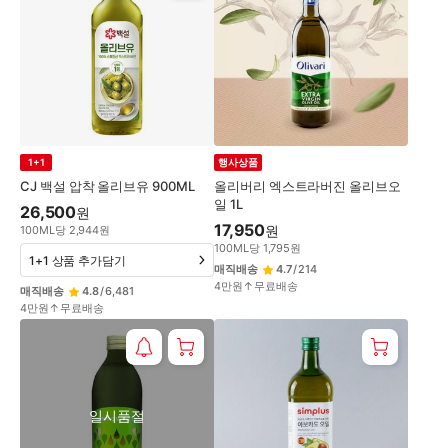
1+1
행사상품
CJ 백설 압착 올리브유 900ML
올리버리 엑스트라버진 올리브오
일 1L
26,500
원
17,950
원
100
ML
당
2,944
원
100
ML
당
1,795
원
1+1 상품 추가담기
매직배송
4.7
/
214
4만원↑무료배송
매직배송
4.8
/
6,481
4만원↑무료배송
일시품절