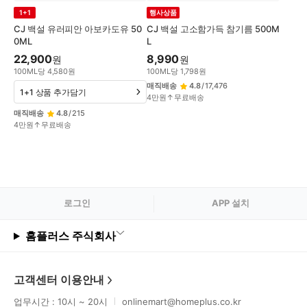
1+1
행사상품
CJ 백설 유러피안 아보카도유 50
CJ 백설 고소함가득 참기름 500M
0ML
L
22,900
8,990
원
원
100
ML
당
4,580
원
100
ML
당
1,798
원
매직배송
4.8
/
17,476
1+1 상품 추가담기
4만원↑무료배송
매직배송
4.8
/
215
4만원↑무료배송
로그
인
APP 설치
홈플러스 주식회사
고객센터 이용안내
업무시간 : 10시 ~ 20시
onlinemart@homeplus.co.kr