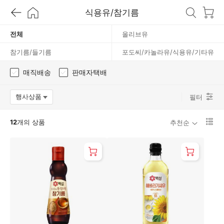
/
식용유/참기름
참
전체
올리브유
참기름/들기름
포도씨/카놀라유/식용유/기타유
기
매직배송
판매자택배
름
행사상품
필터
옵션팝업 열기
리
12
개의 상품
추천순
스
트
1
단
보
기
로
변
경