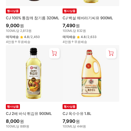
행사상품
행사상품
CJ 100% 통참깨 참기름 320ML
CJ 백설 해바라기씨유 900ML
9,000
7,490
원
원
100
ML
당
2,813
원
100
ML
당
832
원
매직배송
4.8
/
2,450
매직배송
4.8
/
2,633
4만원↑무료배송
4만원↑무료배송
행사상품
행사상품
CJ 2배 바삭 튀김유 900ML
CJ 옥수수유 1.8L
8,000
7,990
원
원
100
ML
당
889
원
100
ML
당
444
원