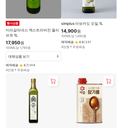
simplus 아보카도 오일 1L
행사상품
미라갈라네스 엑스트라버진 올리
14,900
원
브유 1L
100
ML
당
1,490
원
17,950
매직배송
4.8
/
241
원
4만원↑무료배송
100
ML
당
1,795
원
대체상품 보기
매직배송
4.7
/
414
4만원↑무료배송