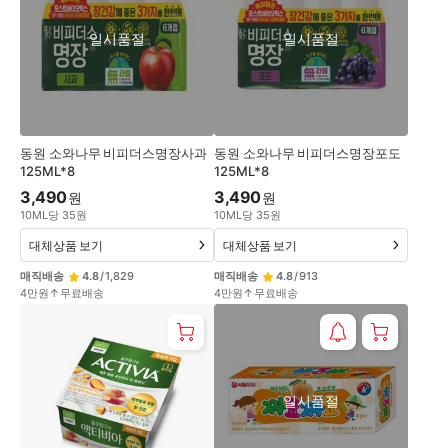
일시품절
일시품절
동원 소와나무 비피더스명장사과
동원 소와나무 비피더스명장포도
125ML*8
125ML*8
3,490
3,490
원
원
10
ML
당
35
원
10
ML
당
35
원
대체상품 보기
대체상품 보기
매직배송
4.8
/
1,829
매직배송
4.8
/
913
4만원↑무료배송
4만원↑무료배송
일시품절