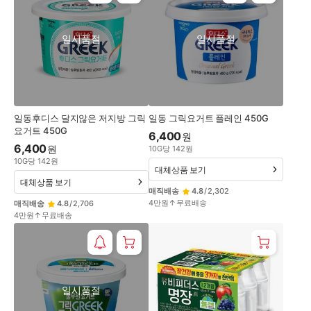
일시품절
일시품절
일동후디스 달지않은 저지방 그릭
일동 그릭요거트 플레인 450G
요거트 450G
6,400
원
6,400
원
10
G
당
142
원
10
G
당
142
원
대체상품 보기
대체상품 보기
매직배송
4.8
/
2,302
4만원↑무료배송
매직배송
4.8
/
2,706
4만원↑무료배송
일시품절