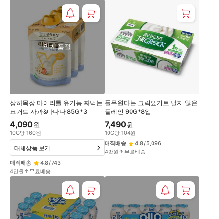
일시품절
상하목장 마이리틀 유기농 짜먹는
풀무원다논 그릭요거트 달지 않은
요거트 사과&바나나 85G*3
플레인 90G*8입
4,090
7,490
원
원
10
G
당
160
원
10
G
당
104
원
매직배송
4.8
/
5,096
대체상품 보기
4만원↑무료배송
매직배송
4.8
/
743
4만원↑무료배송