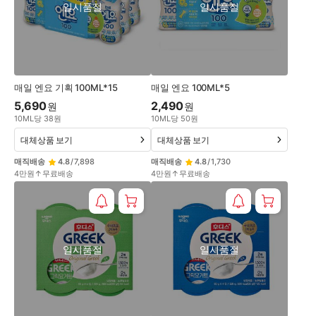
일시품절
일시품절
매일 엔요 기획 100ML*15
매일 엔요 100ML*5
5,690
2,490
원
원
10
ML
당
38
원
10
ML
당
50
원
대체상품 보기
대체상품 보기
매직배송
4.8
/
7,898
매직배송
4.8
/
1,730
4만원↑무료배송
4만원↑무료배송
일시품절
일시품절