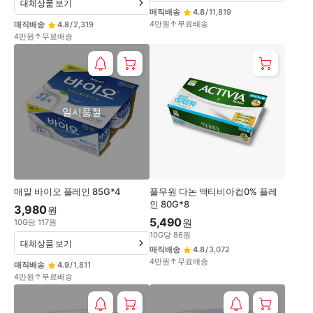
대체상품 보기
매직배송
4.8
/
11,819
4만원↑무료배송
매직배송
4.8
/
2,319
4만원↑무료배송
일시품절
매일 바이오 플레인 85G*4
풀무원 다논 액티비아컵0% 플레
인 80G*8
3,980
원
5,490
원
10
G
당
117
원
10
G
당
86
원
대체상품 보기
매직배송
4.8
/
3,072
4만원↑무료배송
매직배송
4.9
/
1,811
4만원↑무료배송