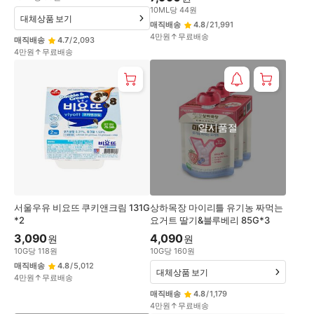
10
ML
당
44
원
대체상품 보기
매직배송
4.8
/
21,991
4만원↑무료배송
매직배송
4.7
/
2,093
4만원↑무료배송
일시품절
서울우유 비요뜨 쿠키앤크림 131G
상하목장 마이리틀 유기농 짜먹는
*2
요거트 딸기&블루베리 85G*3
3,090
4,090
원
원
10
G
당
118
원
10
G
당
160
원
매직배송
4.8
/
5,012
대체상품 보기
4만원↑무료배송
매직배송
4.8
/
1,179
4만원↑무료배송