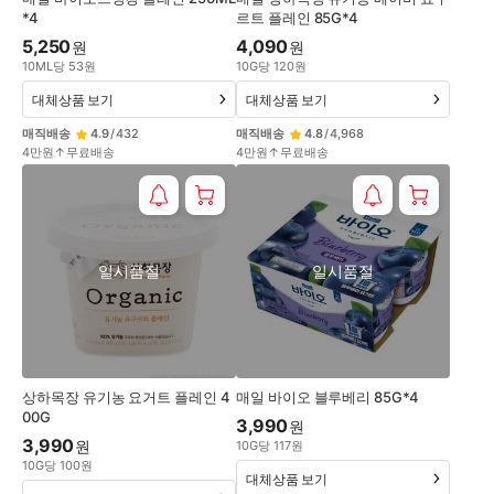
*4
르트 플레인 85G*4
5,250
4,090
원
원
10
ML
당
53
원
10
G
당
120
원
대체상품 보기
대체상품 보기
매직배송
4.9
/
432
매직배송
4.8
/
4,968
4만원↑무료배송
4만원↑무료배송
일시품절
일시품절
상하목장 유기농 요거트 플레인 4
매일 바이오 블루베리 85G*4
00G
3,990
원
3,990
원
10
G
당
117
원
10
G
당
100
원
대체상품 보기