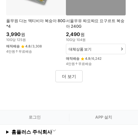
풀무원 다논 엑티비아 복숭아 80G
서울우유 짜요짜요 요구르트 복숭
*4
아 240G
3,990
2,490
원
원
10
G
당
125
원
10
G
당
104
원
매직배송
4.8
/
3,308
대체상품 보기
4만원↑무료배송
매직배송
4.9
/
6,242
4만원↑무료배송
더 보기
로그
인
APP 설치
홈플러스 주식회사