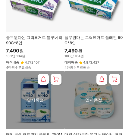
풀무원다논 그릭요거트 블루베리
풀무원다논 그릭요거트 플레인 90
90G*8입
G*8입
7,490
7,490
원
원
10
G
당
104
원
10
G
당
104
원
매직배송
4.7
/
2,107
매직배송
4.8
/
3,427
4만원↑무료배송
4만원↑무료배송
일시품절
일시품절
매일 바이오드링킹 플레인 250ML
매일 상하목장 유기농 베이비 요구