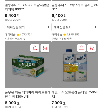
일동후디스 그릭요거트달지않은
일동후디스 그릭요거트 플레인 80
저지방 80G*4
G*4
6,400
6,400
원
원
10
G
당
200
원
10
G
당
200
원
대체상품 보기
대체상품 보기
매직배송
4.7
/
3,734
매직배송
4.8
/
5,953
4만원↑무료배송
4만원↑무료배송
일시품절
일시품절
풀무원 다논 액티비아 화이트플레
매일 바이오드링킹 플레인 750ML
인 기획 130ML*8
*2
8,990
7,990
원
원
10
ML
당
86
원
10
ML
당
53
원