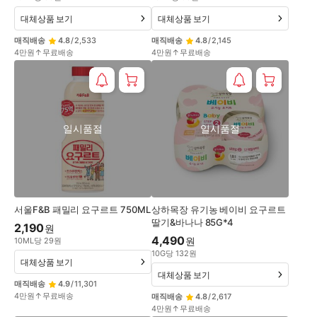
대체상품 보기
대체상품 보기
매직배송
4.8
/
2,533
매직배송
4.8
/
2,145
4만원↑무료배송
4만원↑무료배송
일시품절
일시품절
서울F&B 패밀리 요구르트 750ML
상하목장 유기농 베이비 요구르트
딸기&바나나 85G*4
2,190
원
4,490
원
10
ML
당
29
원
10
G
당
132
원
대체상품 보기
대체상품 보기
매직배송
4.9
/
11,301
4만원↑무료배송
매직배송
4.8
/
2,617
4만원↑무료배송