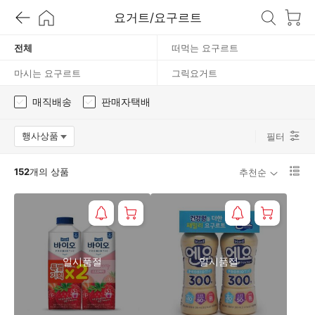
요거트/요구르트
요
전체
떠먹는 요구르트
구
마시는 요구르트
그릭요거트
르
매직배송
판매자택배
트
행사상품
필터
옵션팝업 열기
리
152
개의 상품
추천순
스
트
1
단
보
기
로
일시품절
일시품절
변
경