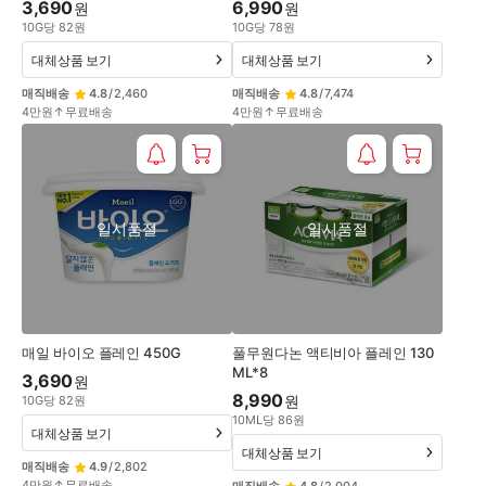
3,690
6,990
원
원
10
G
당
82
원
10
G
당
78
원
대체상품 보기
대체상품 보기
매직배송
4.8
/
2,460
매직배송
4.8
/
7,474
4만원↑무료배송
4만원↑무료배송
일시품절
일시품절
매일 바이오 플레인 450G
풀무원다논 액티비아 플레인 130
ML*8
3,690
원
8,990
원
10
G
당
82
원
10
ML
당
86
원
대체상품 보기
대체상품 보기
매직배송
4.9
/
2,802
4만원↑무료배송