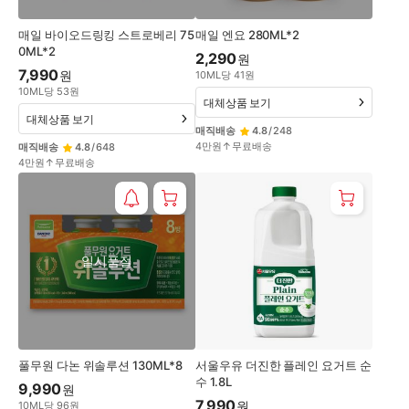
매일 바이오드링킹 스트로베리 75
매일 엔요 280ML*2
0ML*2
2,290
원
7,990
원
10
ML
당
41
원
10
ML
당
53
원
대체상품 보기
대체상품 보기
매직배송
4.8
/
248
4만원↑무료배송
매직배송
4.8
/
648
4만원↑무료배송
일시품절
풀무원 다논 위솔루션 130ML*8
서울우유 더진한 플레인 요거트 순
수 1.8L
9,990
원
7,990
원
10
ML
당
96
원