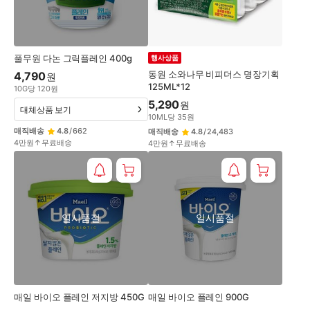
풀무원 다논 그릭플레인 400g
행사상품
동원 소와나무 비피더스 명장기획
4,790
원
125ML*12
10
G
당
120
원
5,290
원
대체상품 보기
10
ML
당
35
원
매직배송
4.8
/
662
매직배송
4.8
/
24,483
4만원↑무료배송
4만원↑무료배송
일시품절
일시품절
매일 바이오 플레인 저지방 450G
매일 바이오 플레인 900G