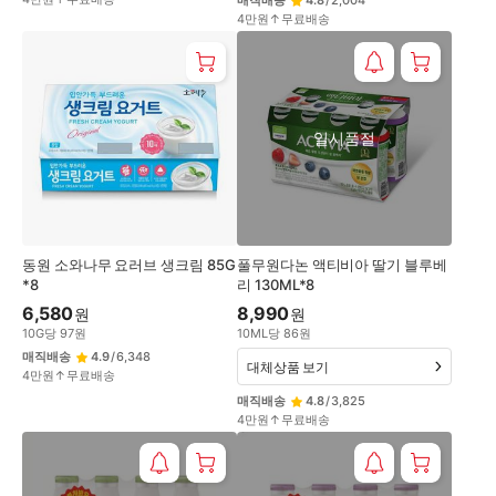
매직배송
4.8
/
2,004
4만원↑무료배송
일시품절
동원 소와나무 요러브 생크림 85G
풀무원다논 액티비아 딸기 블루베
*8
리 130ML*8
6,580
8,990
원
원
10
G
당
97
원
10
ML
당
86
원
매직배송
4.9
/
6,348
대체상품 보기
4만원↑무료배송
매직배송
4.8
/
3,825
4만원↑무료배송