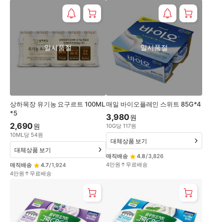
일시품절
일시품절
상하목장 유기농 요구르트 100ML
매일 바이오플레인 스위트 85G*4
*5
3,980
원
2,690
원
10
G
당
117
원
10
ML
당
54
원
대체상품 보기
대체상품 보기
매직배송
4.8
/
3,826
4만원↑무료배송
매직배송
4.7
/
1,924
4만원↑무료배송