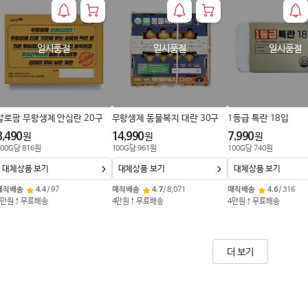
일시품절
일시품절
일시품절
알로팜 무항생제 안심란 20구
무항생제 동물복지 대란 30구
1등급 특란 18입
8,490
14,990
7,990
원
원
원
00
G
당
816
원
100
G
당
961
원
100
G
당
740
원
대체상품 보기
대체상품 보기
대체상품 보기
매직배송
4.4
/
97
매직배송
4.7
/
8,071
매직배송
4.6
/
316
4만원↑무료배송
4만원↑무료배송
4만원↑무료배송
더 보기