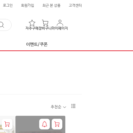
로그인
회원가입
최근 본 상품
고객센터
자주구매
장바구니
마이페이지
이벤트/쿠폰
리
추천순
스
트
1
단
보
기