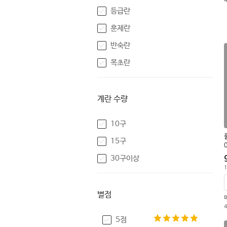
등급란
훈제란
반숙란
목초란
계란 수량
10구
15구
30구이상
1
별점
5점