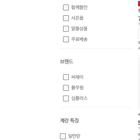
함께할인
사은품
1
알뜰상품
무료배송
브랜드
씨제이
풀무원
심플러스
계란 특징
1
일반란