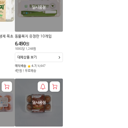
로
일시품절
변
경
생제 목초
동물복지 유정란 10개입
6,490
원
100
G
당
1,248
원
대체상품 보기
매직배송
4.7
/
4,647
4만원↑무료배송
일시품절