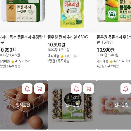
씨제이 목초 동물복지 유정란 1
풀무원 깐 메추리알 630G
풀무원 동물복지 무항
5구
란 15개입
10,990
원
10,990
10,990
원
원
100
G
당
1,744
원
00
G
당
1,409
원
100
G
당
1,409
원
매직배송
4.8
/
1,601
4만원↑무료배송
매직배송
4.7
/
2,352
매직배송
4.8
/
14,583
4만원↑무료배송
4만원↑무료배송
일시품절
일시품절
일시품절