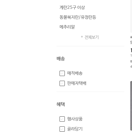
계란25구 이상
동물복지란/유정란등
메추리알
전체보기
1
배송
매직배송
판매자택배
혜택
행사상품
골라담기