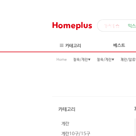
매직배송
익스
베스트
카테고리
Home
정육/계란
정육/계란
계란/알류
카테고리
계란
계란10구/15구