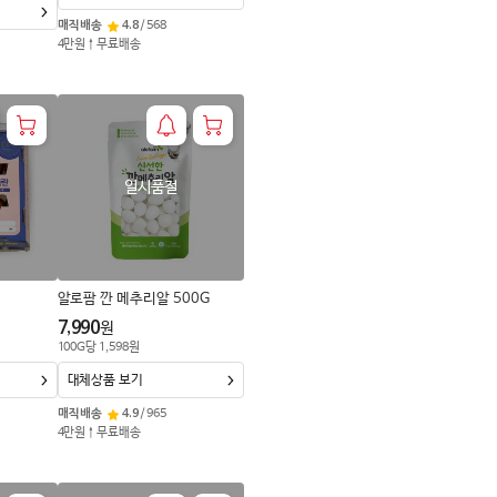
매직배송
4.8
/
568
4만원↑무료배송
일시품절
알로팜 깐 메추리알 500G
7,990
원
100
G
당
1,598
원
대체상품 보기
매직배송
4.9
/
965
4만원↑무료배송