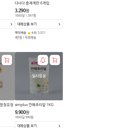
다사다 훈제계란 6개입
3,290
원
100
G
당
1,567
원
대체상품 보기
매직배송
4.8
/
3,521
4만원↑무료배송
일시품절
 청정유정
simplus 깐메추리알 1KG
9,900
원
100
G
당
990
원
대체상품 보기