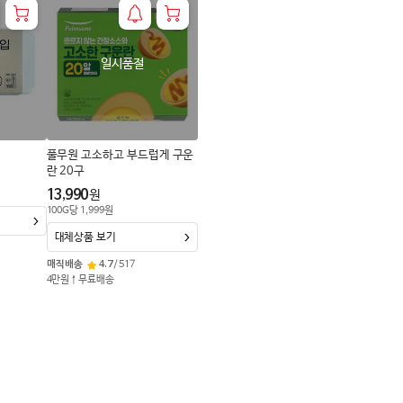
일시품절
풀무원 고소하고 부드럽게 구운
란 20구
13,990
원
100
G
당
1,999
원
대체상품 보기
매직배송
4.7
/
517
4만원↑무료배송