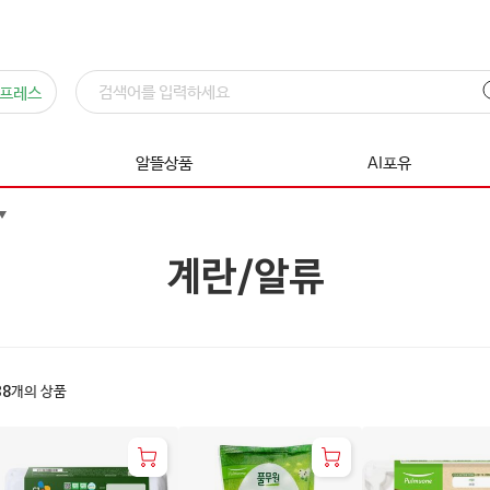
프레스
알뜰상품
AI포유
계란/알류
38
개의 상품