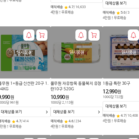
4만원↑무료배송
대체상품 보기
매직배송
4.7
/
16,633
4만원↑무료배송
매직배송
5.0
/
3
4만원↑무료배송
일시품절
일시품절
일시품절
풀무원 1+등급 신선란 20구 1.
풀무원 자유방목 동물복지 유정
1등급 특란 30구
04KG
란10구 520G
12,990
원
9,990
10,990
원
원
100
G
당
722
원
00
G
당
961
원
100
G
당
2,113
원
대체상품 보기
대체상품 보기
대체상품 보기
매직배송
4.7
/
10,408
4만원↑무료배송
매직배송
4.7
/
414
매직배송
4.6
/
234
4만원↑무료배송
4만원↑무료배송