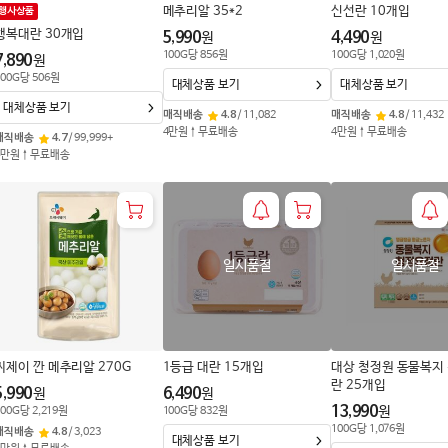
메추리알 35*2
신선란 10개입
행사상품
행복대란 30개입
5,990
4,490
원
원
100
G
당
856
원
100
G
당
1,020
원
7,890
원
00
G
당
506
원
대체상품 보기
대체상품 보기
대체상품 보기
매직배송
4.8
/
11,082
매직배송
4.8
/
11,432
4만원↑무료배송
4만원↑무료배송
매직배송
4.7
/
99,999+
4만원↑무료배송
일시품절
일시품절
씨제이 깐 메추리알 270G
1등급 대란 15개입
대상 청정원 동물복지
란 25개입
5,990
6,490
원
원
13,990
원
00
G
당
2,219
원
100
G
당
832
원
100
G
당
1,076
원
매직배송
4.8
/
3,023
대체상품 보기