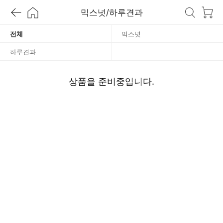
믹스넛/하루견과
하
전체
믹스넛
루
하루견과
견
상품을 준비중입니다.
과