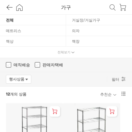
가
가구
구
전체
거실장/거실가구
매트리스
의자
책상
책장
침대
화장대/거울
전체보기
밥상/식탁
욕실 가구
매직배송
판매자택배
주방가구
행사상품
필터
옵션팝업 열기
리
12
개의 상품
추천순
스
트
1
단
보
기
로