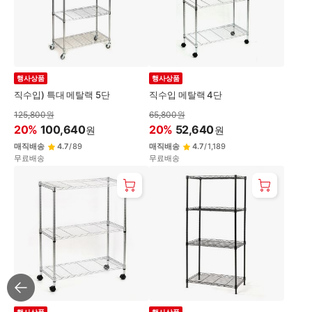
변
경
행사상품
행사상품
직수입) 특대 메탈랙 5단
직수입 메탈랙 4단
125,800
원
65,800
원
20
%
100,640
20
%
52,640
원
원
매직배송
4.7
/
89
매직배송
4.7
/
1,189
무료배송
무료배송