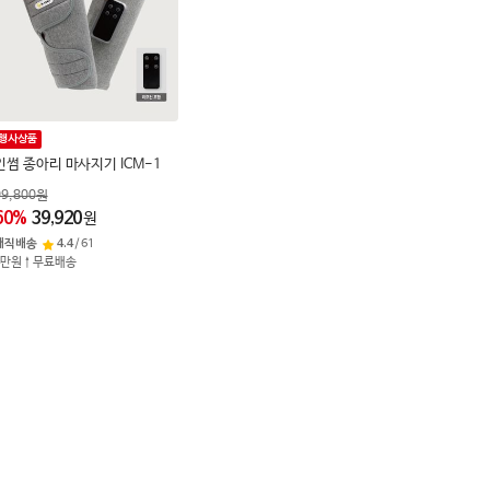
행사상품
인썸 종아리 마사지기 ICM-1
99,800
원
60
%
39,920
원
매직배송
4.4
/
61
4만원↑무료배송