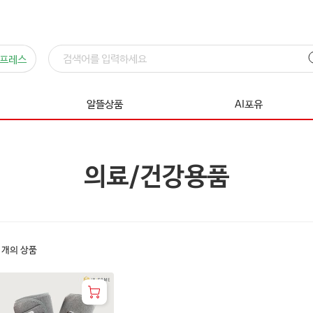
프레스
알뜰상품
AI포유
의료/건강용품
1
개의 상품