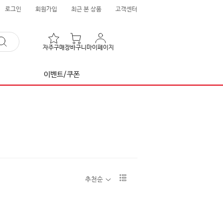
로그인
회원가입
최근 본 상품
고객센터
자주구매
장바구니
마이페이지
이벤트/쿠폰
리
추천순
스
트
1
단
보
기