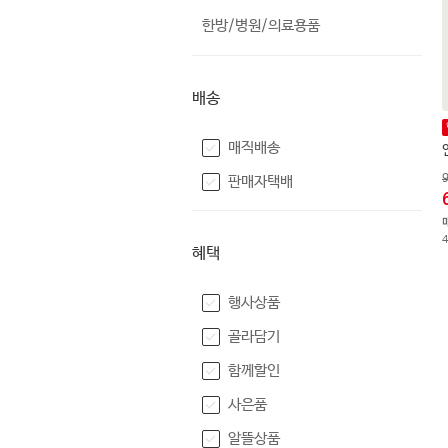
한방/병원/의료용품
배송
매직배송
판매자택배
혜택
행사상품
골라담기
함께할인
사은품
알뜰상품