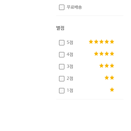
무료배송
별점
5점
4점
3점
2점
1점