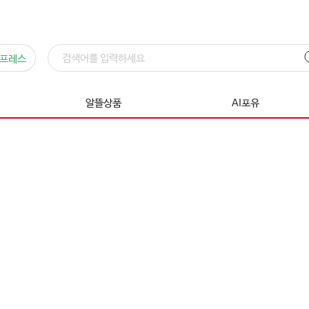
프레스
알뜰상품
AI포유