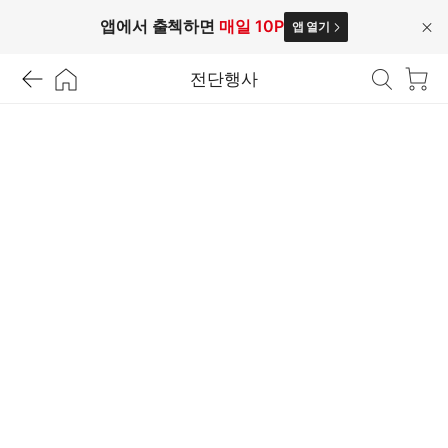
앱에서 출첵하면
매일 10P
앱 열기
닫
기
전단행사