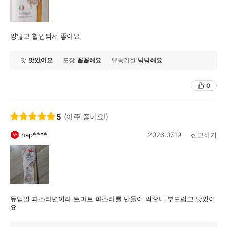
양많고 할인되서 좋아요
맛
맛있어요
포장
꼼꼼해요
유통기한
넉넉해요
0
5
(아주 좋아요!)
hap****
2026.07.19
신고하기
듀엄밀 파스타면이라 토마토 파스타를 만들어 먹으니 부드럽고 맛있어
요