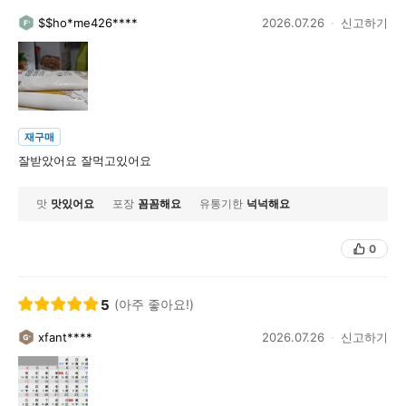
$$ho*me426****
2026.07.26
신고하기
재구매
잘받았어요 잘먹고있어요
맛
맛있어요
포장
꼼꼼해요
유통기한
넉넉해요
0
5
(아주 좋아요!)
xfant****
2026.07.26
신고하기