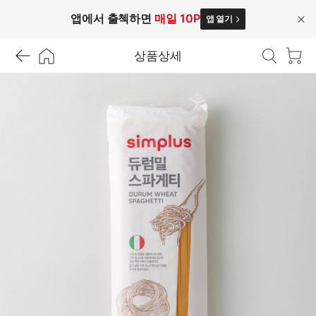
앱에서 출첵하면
매일 10P
앱 열기
닫
기
상품상세