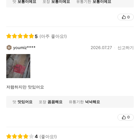
맛
보통이에요
포장
보통이에요
유통기한
보통이에요
0
5
(아주 좋아요!)
youmiz****
2026.07.27
신고하기
저렴하지만 맛있어요
맛
맛있어요
포장
꼼꼼해요
유통기한
넉넉해요
0
4
(좋아요!)