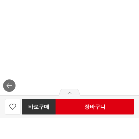
바로구매
장바구니
simplus 듀럼밀 스파게티 1KG
찜
하
2,480
원
빼
더
기
기
하
최대 50개 구매가능
기