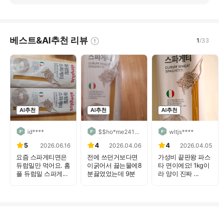
베스트&AI추천 리뷰
1
/
33
AI추천
AI추천
AI추천
id****
$$ho*me241****
wltjs****
5
4
4
2026.06.16
2026.04.06
2026.04.05
요즘 스파게티면은
전에 쓰던거보다면
가성비 끝판왕 파스
듀럼밀만 먹어요. 홈
이굵어서 끓는물에8
타 면이에요! 1kg이
플 듀럼밀 스파게...
분끓였었는데 9분
라 양이 진짜 ...
끓...