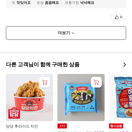
맛
맛있어요
포장
꼼꼼해요
유통기한
넉넉해요
0
더보기
다른 고객님이 함께 구매한 상품
당당 후라이드 치킨
1+1
행사상품