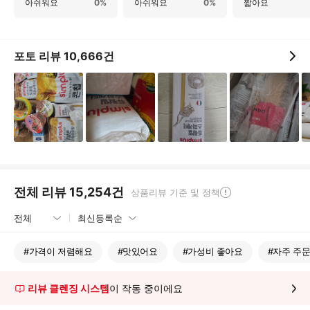
아쉬워요
0%
아쉬워요
0%
짧아요
포토 리뷰
10,666
건
전체 리뷰
15,254
건
상품리뷰 기준 및 정책
#
가격이 저렴해요
#
맛있어요
#
가성비 좋아요
#
자주 주
리뷰 클렌징 시스템
이 작동 중이에요