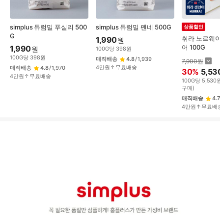
simplus 듀럼밀 푸실리 500
simplus 듀럼밀 펜네 500G
상품할인
G
휘라 노르웨이
1,990
원
어 100G
1,990
원
100
G
당
398
원
100
G
당
398
원
매직배송
4.8
/
1,939
7,900
원
4만원↑무료배송
매직배송
4.8
/
1,970
30
%
5,53
4만원↑무료배송
100
G
당
5,530
구매)
매직배송
4.7
4만원↑무료배
상
품
상
세