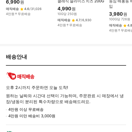
클래식 슬라이스 치즈 200G
농심 배홍동 비
6,990
원
입
4,990
원
매직배송
4.6
/
31,026
3,980
원
4만원↑무료배송
10
G
당
250
원
100
G
당
726
원
매직배송
4.7
/
6,930
4만원↑무료배송
매직배송
4.
4만원↑무료배
배
배송안내
송/
교
환/
반
품
오후 2시까지 주문하면 오늘 도착!
정
원하는 날짜와 시간대 선택이 가능하며, 주문완료 시 매장에서 냉
보
장/냉동이 분리된 특수차량으로 배송해드려요.
4만원 이상 무료배송
4만원 미만 배송비 3,000원