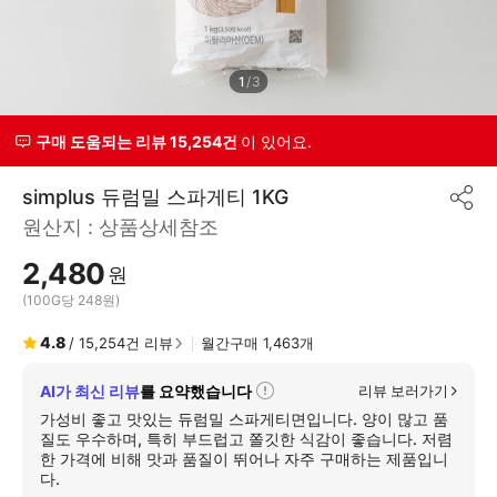
1
/
3
구매 도움되는 리뷰 15,254건
이 있어요.
simplus 듀럼밀 스파게티 1KG
공
원산지 :
상품상세참조
유
하
2,480
기
원
(100G당 248원)
4.8
/
15,254
건 리뷰
월간구매
1,463
개
AI가 최신 리뷰
를 요약했습니다
리뷰 보러가기
자
세
가성비 좋고 맛있는 듀럼밀 스파게티면입니다. 양이 많고 품
히
질도 우수하며, 특히 부드럽고 쫄깃한 식감이 좋습니다. 저렴
보
한 가격에 비해 맛과 품질이 뛰어나 자주 구매하는 제품입니
기
다.