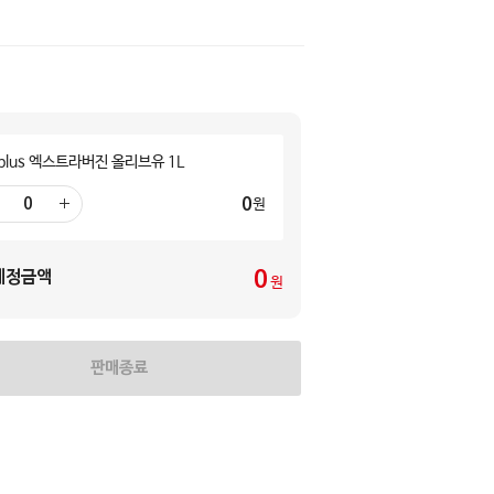
mplus 엑스트라버진 올리브유 1L
0
원
더
하
기
0
예정금액
원
판매종료