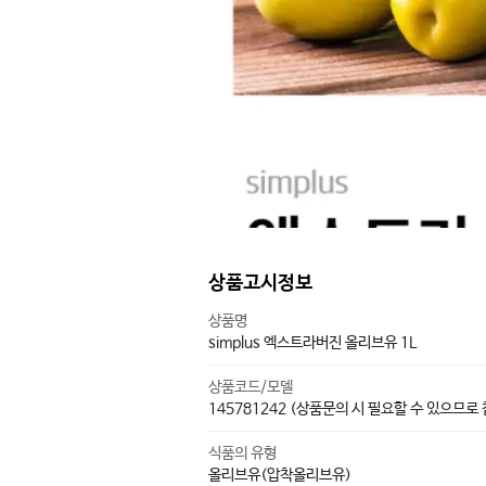
상품고시정보
상품명
simplus 엑스트라버진 올리브유 1L
상품코드/모델
145781242 (상품문의 시 필요할 수 있으므로
식품의 유형
올리브유(압착올리브유)