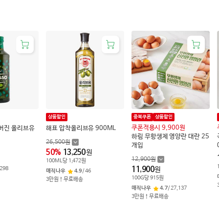
상품할인
중복쿠폰
상품할인
쿠폰적용시 9,900원
 버진 올리브유
해표 압착올리브유 900ML
하림 무항생제 영양란 대란 25
26,500
원
개입
50
%
13,250
원
원
12,900
원
100
ML
당
1,472
원
11,900
298
원
매직나우
4.9
/
46
100
G
당
915
원
3만원↑무료배송
매직나우
4.7
/
27,137
3만원↑무료배송