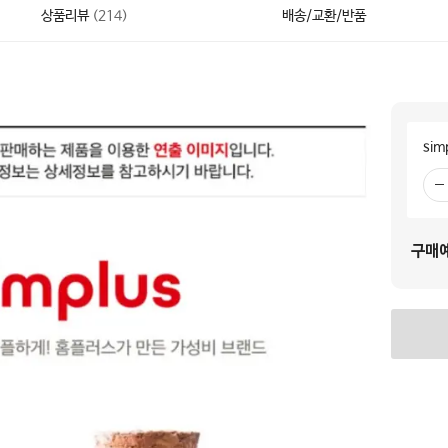
상품리뷰
(
214
)
배송/교환/반품
si
빼
기
구매