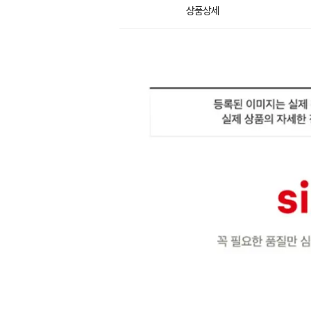
상품상세
상
품
상
세