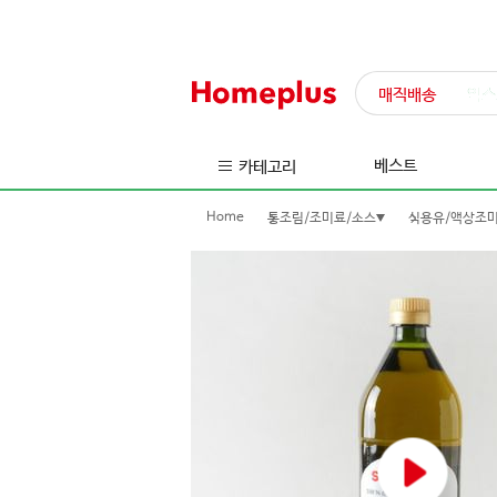
매직배송
익스
베스트
카테고리
Home
통조림/조미료/소스
식용유/액상조
동
영
상
재