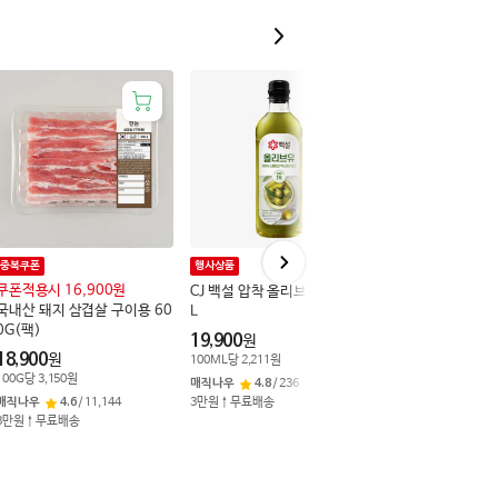
중복쿠폰
행사상품
중복쿠폰
쿠폰적용시 16,900원
닭고기 1.5 만↑1
CJ 백설 압착 올리브유 900M
국내산 돼지 삼겹살 구이용 60
온가족 닭볶음탕용 1
L
0G(팩)
(팩)
19,900
원
18,900
6,990
원
원
100
ML
당
2,211
원
100
G
당
3,150
원
100
G
당
583
원
매직나우
4.8
/
236
매직나우
4.6
/
11,144
3만원↑무료배송
매직나우
4.8
/
7,92
3만원↑무료배송
3만원↑무료배송