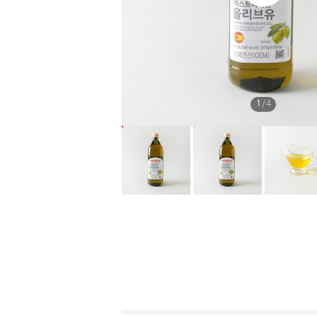
생
1
/
4
동
영
상
재
생