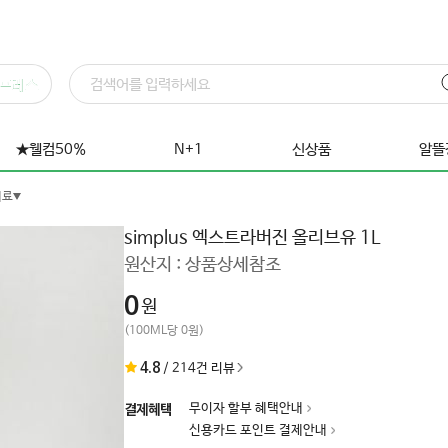
프레스
★웰컴50%
N+1
신상품
알뜰
미료
simplus 엑스트라버진 올리브유 1L
원산지 :
상품상세참조
0
원
(100ML당 0원)
4.8
/
214
건 리뷰
무이자 할부 혜택안내
결제혜택
신용카드 포인트 결제안내