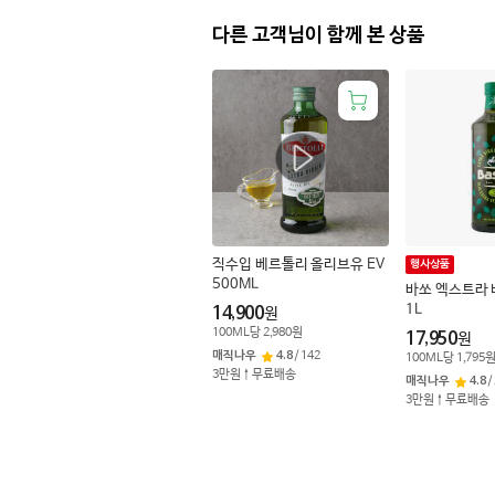
다른 고객님이 함께 본 상품
직수입 베르톨리 올리브유 EV
행사상품
500ML
바쏘 엑스트라
1L
14,900
원
100
ML
당
2,980
원
17,950
원
매직나우
4.8
/
142
100
ML
당
1,795
3만원↑무료배송
매직나우
4.8
/
3만원↑무료배송