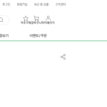
로그인
회원가입
최근 본 상품
고객센터
자주구매
장바구니
마이페이지
장보기
이벤트/쿠폰
공
유
하
기