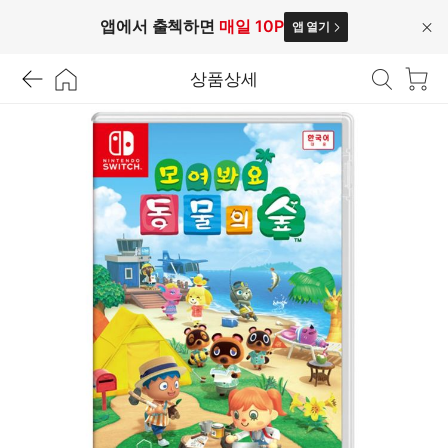
앱에서 출첵하면
매일 10P
앱 열기
닫
기
상품상세