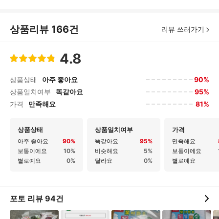
상품리뷰
166
건
리뷰 쓰러가기
4.8
90%
상품상태
아주 좋아요
95%
상품일치여부
똑같아요
81%
가격
만족해요
상품상태
상품일치여부
가격
아주 좋아요
90
%
똑같아요
95
%
만족해요
보통이에요
10
%
비슷해요
5
%
보통이에요
별로예요
0
%
달라요
0
%
별로예요
포토 리뷰
94
건