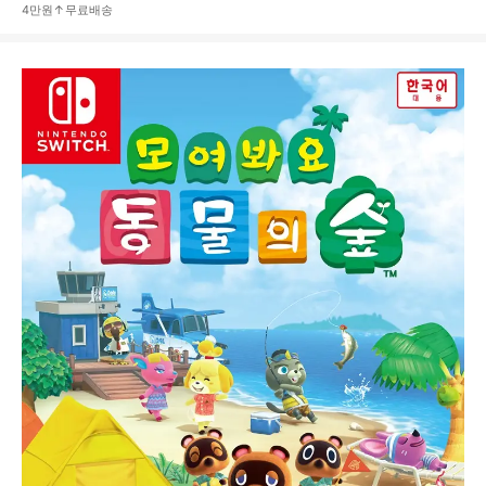
4만원↑무료배송
상
품
상
세