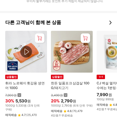
무이자 할부거래는 포인트 추가 적립이 제공되지 않습니다.
다른 고객님이 함께 본 상품
상품할인
상품할인
1+1
휘라 노르웨이 횟감용 생연
한돈 일품포크 삼겹살 100
CJ 백설 멸
어 100G
G/돼지고기
수에는 1분링 
G
7,990
원
7,900
원
3,490
원
10
G
당
999
원
30
%
5,530
20
%
2,790
원
원
매직배송
4.
100
G
당
5,530
원
(
3
개 단위
100
G
당
2,790
원
(
6
개 단위 구매)
4만원↑무료배
구매)
매직배송
4.6
/
70,479
매직배송
4.7
/
25,470
4만원↑무료배송