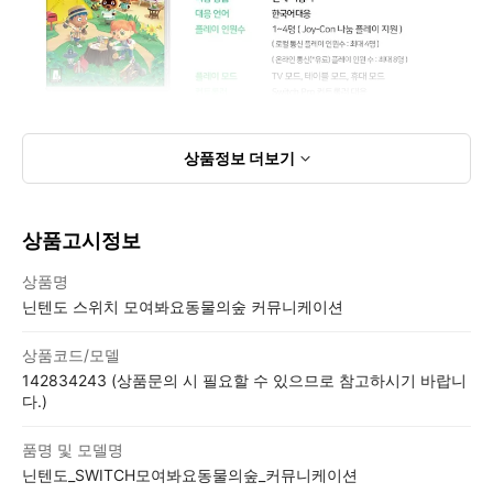
상품정보
더보기
상품고시정보
상품고시정보표
상품명
닌텐도 스위치 모여봐요동물의숲 커뮤니케이션
상품코드/모델
142834243 (상품문의 시 필요할 수 있으므로 참고하시기 바랍니
다.)
품명 및 모델명
닌텐도_SWITCH모여봐요동물의숲_커뮤니케이션