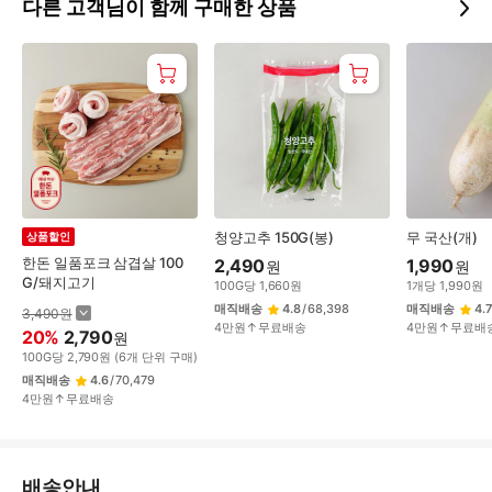
다른 고객님이 함께 구매한 상품
청양고추 150G(봉)
무 국산(개)
상품할인
한돈 일품포크 삼겹살 100
2,490
1,990
원
원
G/돼지고기
100
G
당
1,660
원
1
개
당
1,990
원
매직배송
4.8
/
68,398
매직배송
4.7
3,490
원
4만원↑무료배송
4만원↑무료배
20
%
2,790
원
100
G
당
2,790
원
(
6
개 단위 구매)
매직배송
4.6
/
70,479
4만원↑무료배송
배
배송안내