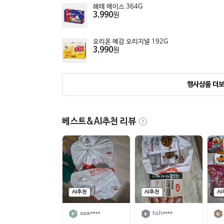
해태 에이스 364G
3,990
원
오리온 예감 오리지널 192G
3,990
원
행사상품 더
베스트&AI추천 리뷰
AI추천
AI추천
A
saa****
hch****