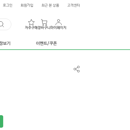
로그인
회원가입
최근 본 상품
고객센터
자주구매
장바구니
마이페이지
장보기
이벤트/쿠폰
공
유
하
기