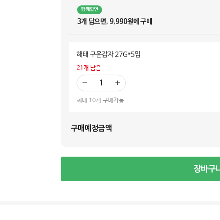
함께할인
3개 담으면, 9,990원에 구매
해태 구운감자 27G*5입
21
개 남음
빼
더
기
하
최대 10개 구매가능
기
구매예정금액
장바구