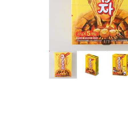
1
/
3