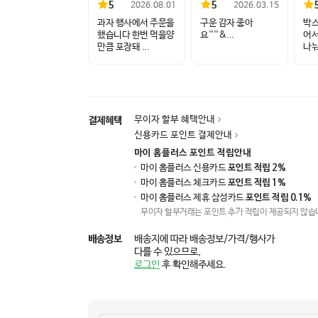
5
5
2026.08.01
2026.03.15
과자 행사에서 주문을
구운 감자 좋아
박스
했습니다 한번 먹을양
요''''&...
어서
만큼 포장돼 ...
나눠
무이자 할부 혜택안내
결제혜택
신용카드 포인트 결제안내
마이 홈플러스 포인트 적립안내
마이 홈플러스 신용카드
포인트 적립 2%
마이 홈플러스 체크카드
포인트 적립 1%
마이 홈플러스 제휴 삼성카드
포인트 적립 0.1%
무이자 할부거래는 포인트 추가 적립이 제공되지 않습
배송정보
배송지에 따라 배송정보/가격/행사가
다를 수 있으므로,
로그인
후 확인해주세요.