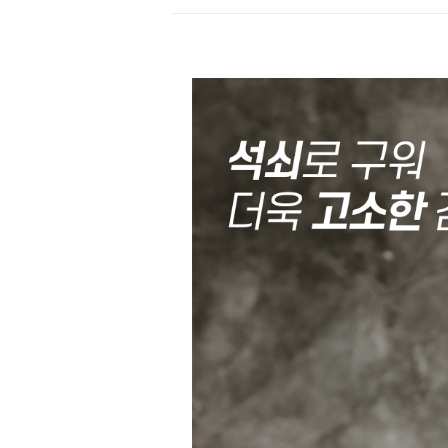
상
품
상
세