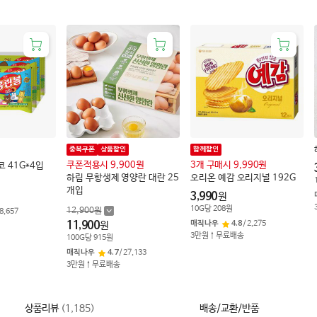
중복쿠폰
상품할인
함께할인
쿠폰적용시 9,900원
3개 구매시 9,990원
 41G*4입
하림 무항생제 영양란 대란 25
오리온 예감 오리지널 192G
개입
3,990
원
10
G
당
208
원
12,900
원
8,657
11,900
매직나우
4.8
/
2,275
원
3만원↑무료배송
100
G
당
915
원
매직나우
4.7
/
27,133
3만원↑무료배송
상품리뷰
(
1,185
)
배송/교환/반품