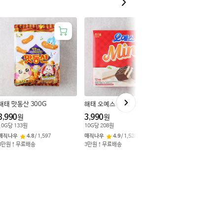
해태 맛동산 300G
해태 오예스 미니 192G
함께할인
3개 구매시 9,990
3,990
3,990
원
원
오리온 촉촉한초코칩
10
G
당
133
원
10
G
당
208
원
3,990
매직나우
4.8
/
1,597
매직나우
4.9
/
1,528
원
3만원↑무료배송
3만원↑무료배송
10
G
당
125
원
매직나우
4.9
/
2,06
3만원↑무료배송