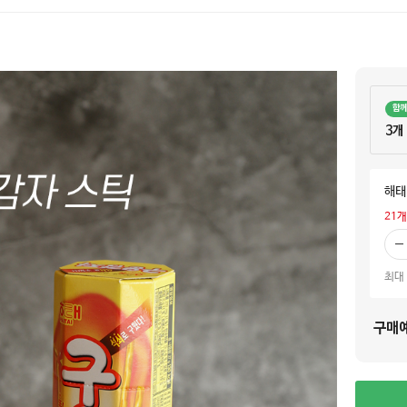
함
3개
해태
21
개
빼
기
최대
구매