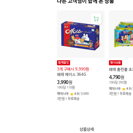
다른 고객님이 함께 본 상품
함께할인
행사상품
3개 구매시 9,990원
해태 홈런볼 초코
해태 에이스 364G
4,790
원
3,990
원
10
G
당
292
원
10
G
당
110
원
매직나우
4.9
/
매직나우
4.8
/
3,690
3만원↑무료배송
3만원↑무료배송
상품상세