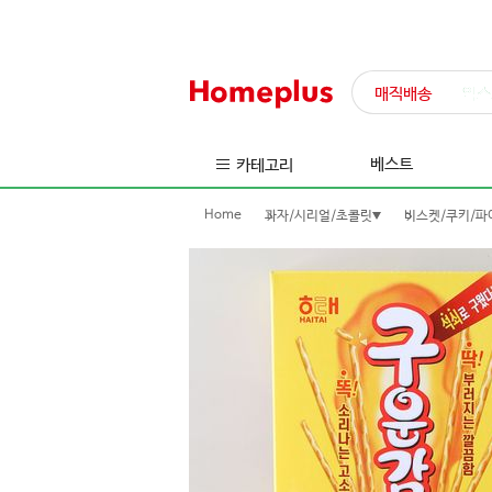
매직배송
익스
베스트
카테고리
Home
과자/시리얼/초콜릿
비스켓/쿠키/파