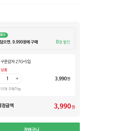
께할인
0
 담으면, 9,990원에 구매
원 할인
 구운감자 27G*5입
 남음
3,990
원
더
하
 10개 구매가능
기
3,990
예정금액
원
장바구니