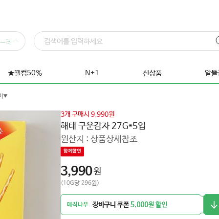
프레스
★웰컴50%
N+1
신상품
알뜰
이
3개 구매시 9,990원
해태 구운감자 27G*5입
원산지 :
상품상세참조
함께할인
3,990
원
(10G당 296원)
장바구니 쿠폰
5,000원 할인
매직나우