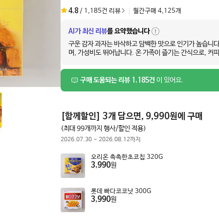
4.8
/
1,185
건 리뷰
월간구매
4,125
개
AI가 최신 리뷰
를 요약했습니다
자
세
구운 감자 과자는 바삭하고 담백한 맛으로 인기가 높습니다
히
며, 가성비도 뛰어납니다. 온 가족이 즐기는 간식으로, 커
보
기
구매 도움되는 리뷰 1,185건
이 있어요.
[
함께할인
]
3개 담으면, 9,990원에 구매
(최대 99개까지 행사/할인 적용)
2026.07.30
~
2026.08.12
까지
오리온 촉촉한초코칩 320G
3,990
원
롯데 빠다코코낫 300G
3,990
원