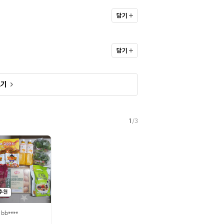
담기
담기
보기
1
/
3
I추천
bb****