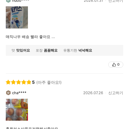
hdoo****
2026.07.31
신고하기
매직나우 배송 빨라 좋아요 ...
맛
맛있어요
포장
꼼꼼해요
유통기한
넉넉해요
0
5
(아주 좋아요!)
cha****
2026.07.26
신고하기
홈플러스상품은저렴해서좋아요