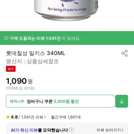
구매 도움되는 리뷰 1,041건
이 있어요.
롯데칠성 밀키스 340ML
공
원산지 :
상품상세참조
유
하
2+1
기
1,090
원
(100ML당 321원)
장바구니 쿠폰
5,000원 할인
매직나우
4.8
/
1,041
건 리뷰
월간구매
1,601
개
AI가 최신 리뷰
를 요약했습니다
리뷰 보러가기
자