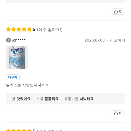
0
5
(아주 좋아요!)
jch****
2026.07.08
신고하기
재구매
밀키스는 사랑입니다ㅎㅎ
맛
맛있어요
포장
꼼꼼해요
유통기한
넉넉해요
0