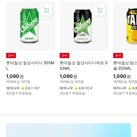
2+1
2+1
2+1
롯데칠성 칠성사이다 355M
롯데칠성 칠성사이다제로 3
롯데칠성 탐스
L
55ML
플 355ML
1,090
1,090
1,090
원
원
원
100
ML
당
307
원
100
ML
당
307
원
100
ML
당
307
매직나우
4.8
/
1,187
매직나우
4.8
/
924
매직나우
4.
3만원↑무료배송
3만원↑무료배송
3만원↑무료배
상
품