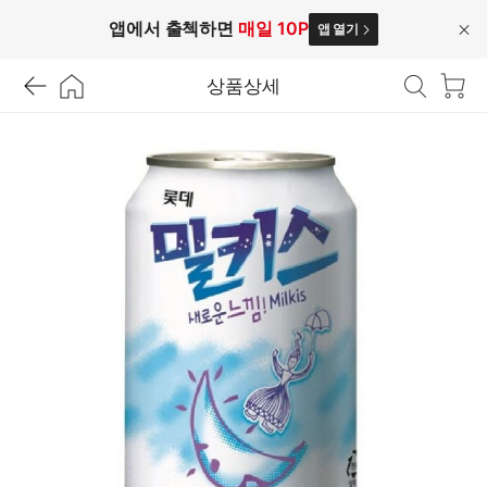
앱에서 출첵하면
매일 10P
앱 열기
닫
기
상품상세