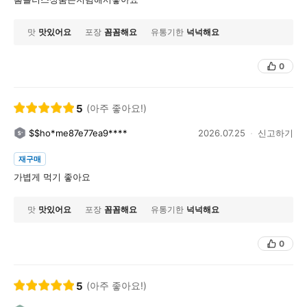
맛
맛있어요
포장
꼼꼼해요
유통기한
넉넉해요
0
5
(아주 좋아요!)
$$ho*me87e77ea9****
2026.07.25
신고하기
재구매
가볍게 먹기 좋아요
맛
맛있어요
포장
꼼꼼해요
유통기한
넉넉해요
0
5
(아주 좋아요!)