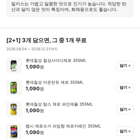
세
밀키스는 가볍고 달콤한 맛으로 인기가 높습니다. 적당한 탄
히
산과 달지 않은 맛이 특징이며, 화채용으로도 좋습니다.
보
기
[
2+1
]
3개 담으면, 그 중 1개 무료
2026.08.04
~
2026.12.31
까지
롯데칠성 칠성사이다제로 355ML
담기
1,090
원
롯데칠성 마운틴듀 제로 355ML
담기
1,090
원
롯데칠성 탐스 제로 파인애플 355ML
담기
1,090
원
펩시 제로슈거 라임향 제로카페인 355ML
담기
1,090
원