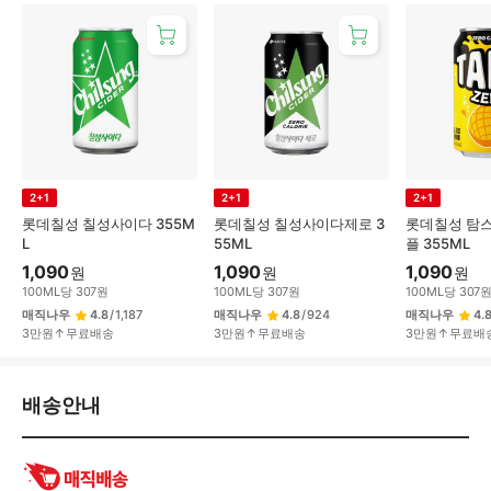
2+1
2+1
2+1
롯데칠성 칠성사이다 355M
롯데칠성 칠성사이다제로 3
롯데칠성 탐스
L
55ML
플 355ML
1,090
1,090
1,090
원
원
원
100
ML
당
307
원
100
ML
당
307
원
100
ML
당
307
매직나우
4.8
/
1,187
매직나우
4.8
/
924
매직나우
4.
3만원↑무료배송
3만원↑무료배송
3만원↑무료배
배
배송안내
송/
교
환/
반