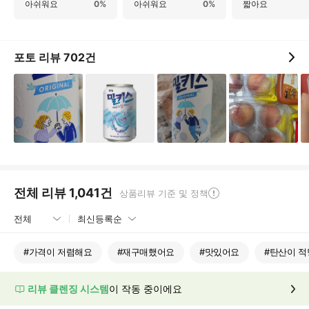
아쉬워요
0%
아쉬워요
0%
짧아요
포토 리뷰
702
건
전체 리뷰
1,041
건
상품리뷰 기준 및 정책
#
가격이 저렴해요
#
재구매했어요
#
맛있어요
#
탄산이 
리뷰 클렌징 시스템
이 작동 중이에요