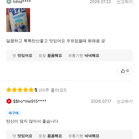
hihid****
2026.07.22
신고하기
달콤하고 톡톡탄산좋고 맛있어요 우유없을때 화채용 굳
맛
맛있어요
포장
꼼꼼해요
유통기한
넉넉해요
0
5
(아주 좋아요!)
$$ho*me915****
2026.07.17
신고하기
재구매
탄산이 많지 않아서 좋습니다
맛
맛있어요
포장
꼼꼼해요
유통기한
넉넉해요