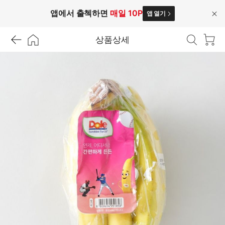
앱에서 출첵하면
매일 10P
앱 열기
닫
기
상품상세