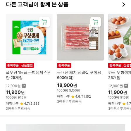
다른 고객님이 함께 본 상품
중복쿠폰
상품할인
중복쿠폰
중복쿠폰
상품
풀무원 1등급 무항생제 신선
국내산 돼지 삼겹살 구이용
하림 무항생제
란 25개입
600G(팩)
25개입
18,900
원
12,900
원
12,900
원
100
G
당
3,150
원
11,900
11,900
원
원
매직나우
4.6
/
11,152
100
G
당
915
원
100
G
당
915
원
3만원↑무료배송
매직나우
4.7
/
2,233
매직나우
4.7
3만원↑무료배송
3만원↑무료배
상