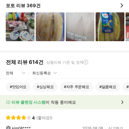
포토 리뷰
369
건
전체 리뷰
614
건
상품리뷰 기준 및 정책
#
맛있어요
#
싱싱해요
#
자주 주문해요
#
달콤해요
#
리뷰 클렌징 시스템
이 작동 중이에요
4
(좋아요!)
kim08****
2026.08.08
신고하기