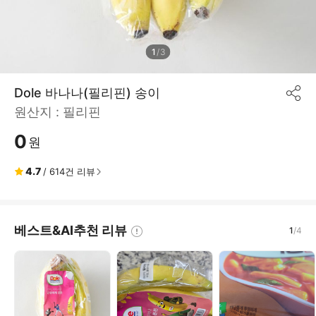
1
/
3
Dole 바나나(필리핀) 송이
공
원산지 :
필리핀
유
하
0
기
원
4.7
/
614
건 리뷰
베스트&AI추천 리뷰
1
/
4