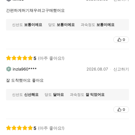
간편하게허기채우려고구매했어요
신선도
보통이에요
당도
보통이에요
과숙정도
보통이에요
0
5
(아주 좋아요!)
inzla960****
2026.08.07
신고하기
잘 도착했어요 좋아요
신선도
신선해요
당도
달아요
과숙정도
잘 익었어요
0
5
(아주 좋아요!)