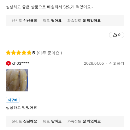
싱싱하고 좋은 상품으로 배송되서 맛있게 먹었어요~!
신선도
신선해요
당도
달아요
과숙정도
잘 익었어요
0
5
(아주 좋아요!)
ch03****
2026.01.05
신고하기
재구매
신선도
신선해요
당도
달아요
과숙정도
잘 익었어요