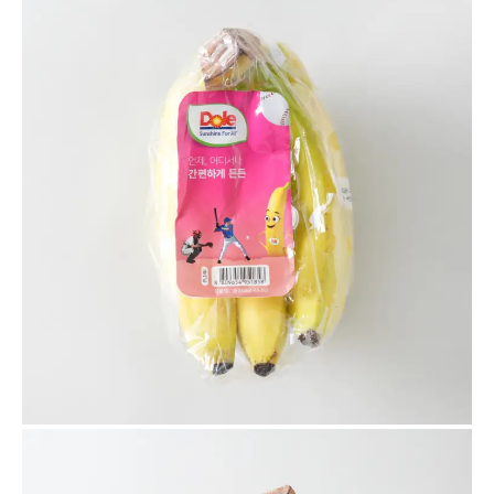
품
상
세