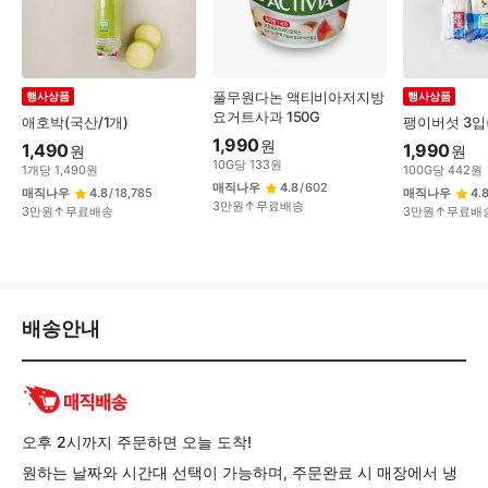
풀무원다논 액티비아저지방
행사상품
행사상품
요거트사과 150G
애호박(국산/1개)
팽이버섯 3입
1,990
원
1,490
1,990
원
원
10
G
당
133
원
1
개
당
1,490
원
100
G
당
442
원
매직나우
4.8
/
602
매직나우
4.8
/
18,785
매직나우
4.
3만원↑무료배송
3만원↑무료배송
3만원↑무료배
배
배송안내
송/
교
환/
반
품
오후 2시까지 주문하면 오늘 도착!
정
원하는 날짜와 시간대 선택이 가능하며, 주문완료 시 매장에서 냉
보