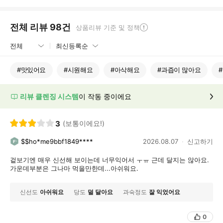
전체 리뷰
98
건
상품리뷰 기준 및 정책
#
맛있어요
#
시원해요
#
아삭해요
#
과즙이 많아요
#
리뷰 클렌징 시스템
이 작동 중이에요
3
(보통이에요!)
$$ho*me9bbf1849****
2026.08.07
신고하기
겉보기엔 매우 신선해 보이는데 너무익어서 ㅜㅠ 근데 달지는 않아요.
가운데부분은 그나마 먹을만한데...아쉬워요.
신선도
아쉬워요
당도
덜 달아요
과숙정도
잘 익었어요
0