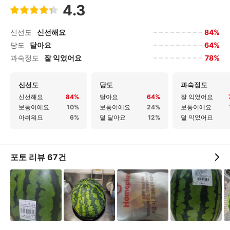
4.3
84%
신선도
신선해요
64%
당도
달아요
78%
과숙정도
잘 익었어요
신선도
당도
과숙정도
신선해요
84%
달아요
64%
잘 익었어요
보통이에요
10%
보통이에요
24%
보통이에요
아쉬워요
6%
덜 달아요
12%
덜 익었어요
포토 리뷰
67
건