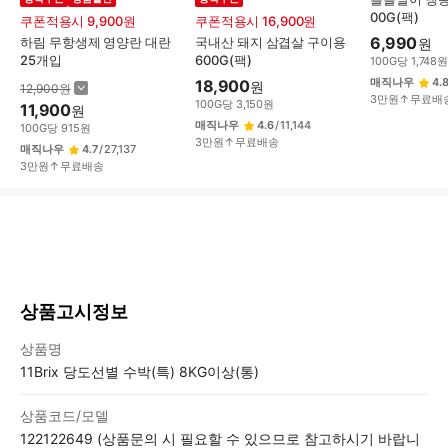
00G(팩)
쿠폰적용시 9,900원
쿠폰적용시 16,900원
6,990
하림 무항생제 영양란 대란
국내산 돼지 삼겹살 구이용
원
25개입
600G(팩)
100
G
당
1,748
매직나우
4.
18,900
원
12,900
원
3만원↑무료배
100
G
당
3,150
원
11,900
원
매직나우
4.6
/
11,144
100
G
당
915
원
3만원↑무료배송
매직나우
4.7
/
27,137
3만원↑무료배송
상
품
상
세
상품고시정보
상품고시정보표
상품명
11Brix 당도선별 수박(특) 8KG이상(통)
상품코드/모델
122122649 (상품문의 시 필요할 수 있으므로 참고하시기 바랍니