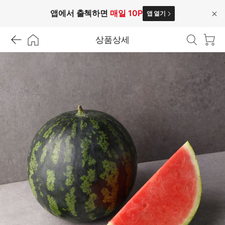
앱에서 출첵하면
매일 10P
앱 열기
닫
기
상품상세