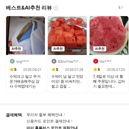
베스트&AI추천 리뷰
1
/
7
AI추천
AI추천
AI추천
sng****
$$ho*me71****
lite****
5
5
5
2026.08.01
2026.07.28
2026.07.25
수박크고 달고 무거
수박이 넘 달고 맛있
7, 8킬로 이상 네 통
운거배송해주심 감
어요! 좀 비싸지만..
째 주문입니다. 갑자
사 수박껍데기는
썰고 껍질 ...
기 필요한데...
소...
결제혜택
무이자 할부 혜택안내
신용카드 포인트 결제안내
마이 홈플러스 포인트 적립안내