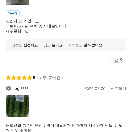
재구매
맛있게 잘 익었어요
11브릭스지만 수박 맛 제대로입니다
재주문합니닷
신선도
신선해요
당도
달아요
과숙정도
잘 익었어요
0
5
(아주 좋아요!)
hogi****
2026.08.06
신고하기
당도선별 통수박 냉장수박이 배달되어 받자마자 시원하게 먹을 수 있
어 너무 좋아요