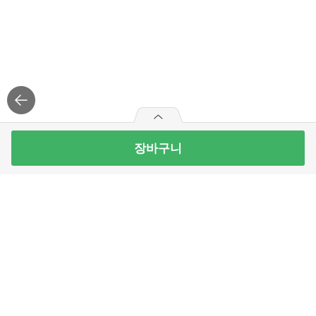
장바구니
11Brix 당도선별 수박(특) 8KG이상(통)
8
개 남음
19,900
원
빼
더
기
하
최대 10개 구매가능
기
19,900
구매예정금액
로그
인
APP 설치
원
주식회사 홈플러스익스프레스