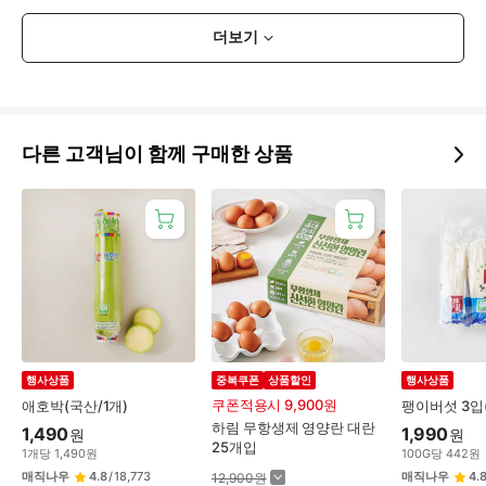
더보기
다른 고객님이 함께 구매한 상품
행사상품
중복쿠폰
상품할인
행사상품
쿠폰적용시 9,900원
애호박(국산/1개)
팽이버섯 3입
하림 무항생제 영양란 대란
1,490
1,990
원
원
25개입
1
개
당
1,490
원
100
G
당
442
원
매직나우
4.8
/
18,773
매직나우
4.
12,900
원