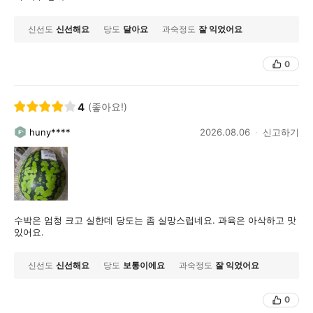
신선도
신선해요
당도
달아요
과숙정도
잘 익었어요
0
4
(좋아요!)
huny****
2026.08.06
신고하기
수박은 엄청 크고 실한데 당도는 좀 실망스럽네요. 과육은 아삭하고 맛
있어요.
신선도
신선해요
당도
보통이에요
과숙정도
잘 익었어요
0