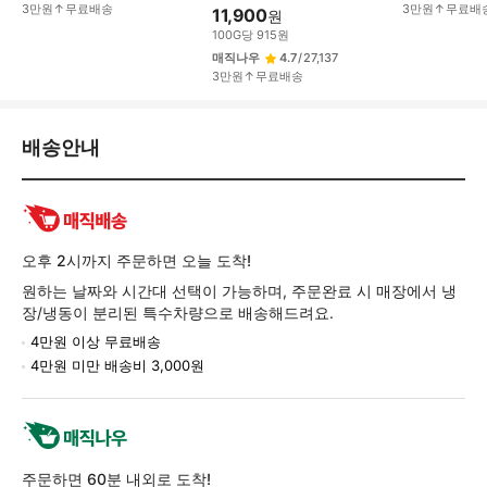
3만원↑무료배송
3만원↑무료배
11,900
원
100
G
당
915
원
매직나우
4.7
/
27,137
3만원↑무료배송
배
배송안내
송/
교
환/
반
품
오후 2시까지 주문하면 오늘 도착!
정
원하는 날짜와 시간대 선택이 가능하며, 주문완료 시 매장에서 냉
보
장/냉동이 분리된 특수차량으로 배송해드려요.
4만원 이상 무료배송
4만원 미만 배송비 3,000원
주문하면 60분 내외로 도착!