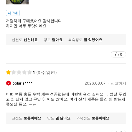
재구매
저렴하게 구매했어요 감사합니다
하지만 너무 무맛이에요ㅠ
신선도
신선해요
당도
달아요
과숙정도
잘 익었어요
0
1
(아쉬워요!)
polaris****
2026.08.07
신고하기
이번 여름 홈플 수박 계속 성공했는데 이번엔 완전 실패요. 1. 껍질 두껍
고 2. 달지 않고 무맛 3. 씨도 많아요. 여기 산지 제품은 물건 안 받는게
좋으실 듯요. ㅠㅠ
신선도
보통이에요
당도
덜 달아요
과숙정도
보통이에요