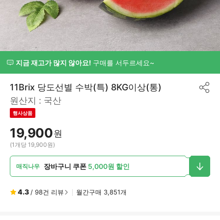
지금 재고가 많지 않아요!
구매를 서두르세요~
11Brix 당도선별 수박(특) 8KG이상(통)
공
원산지 :
국산
유
하
행사상품
기
19,900
원
(1개당 19,900원)
장바구니 쿠폰
5,000원 할인
매직나우
4.3
/
98
건 리뷰
월간구매
3,851
개