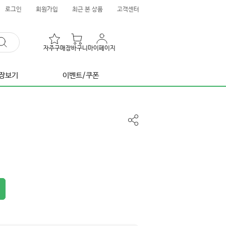
로그인
회원가입
최근 본 상품
고객센터
자주구매
장바구니
마이페이지
장보기
이벤트/쿠폰
공
유
하
기