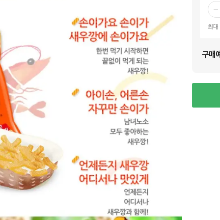
빼
기
최대
구매