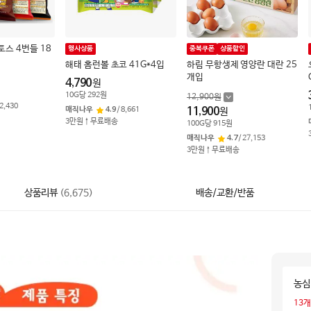
토스 4번들 18
행사상품
중복쿠폰
상품할인
해태 홈런볼 초코 41G*4입
하림 무항생제 영양란 대란 25
개입
4,790
원
10
G
당
292
원
12,900
원
2,430
매직나우
4.9
/
8,661
11,900
원
3만원↑무료배송
100
G
당
915
원
매직나우
4.7
/
27,153
3만원↑무료배송
상품리뷰
(
6,675
)
배송/교환/반품
농심
13
개