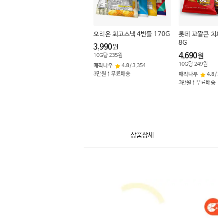
오리온 최고스낵 4번들 170G
롯데 꼬깔콘 치
8G
3,990
원
4,690
원
10
G
당
235
원
10
G
당
249
원
매직나우
4.8
/
3,354
3만원↑무료배송
매직나우
4.8
/
3만원↑무료배송
상품상세
상
품
상
세