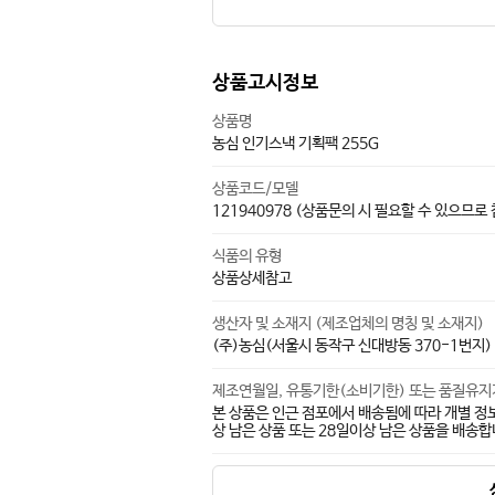
상품고시정보
상품명
농심 인기스낵 기획팩 255G
상품코드/모델
121940978 (상품문의 시 필요할 수 있으므로
식품의 유형
상품상세참고
생산자 및 소재지 (제조업체의 명칭 및 소재지)
(주)농심(서울시 동작구 신대방동 370-1번지)
제조연월일, 유통기한(소비기한) 또는 품질유
본 상품은 인근 점포에서 배송됨에 따라 개별 정
상 남은 상품 또는 28일이상 남은 상품을 배송합