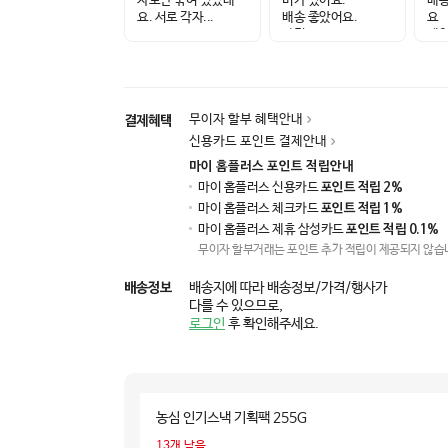
자로만 묶여 있었네
미가 있어요.
배송
요. 서로 각자...
배송 좋았어요.
요
가격...
세일
신선
무이자 할부 혜택안내
결제혜택
신용카드 포인트 결제안내
마이 홈플러스 포인트 적립안내
마이 홈플러스 신용카드
포인트 적립 2%
마이 홈플러스 체크카드
포인트 적립 1%
마이 홈플러스 제휴 삼성카드
포인트 적립 0.1%
무이자 할부거래는 포인트 추가 적립이 제공되지 않습
배송정보
배송지에 따라 배송정보/가격/행사가
다를 수 있으므로,
로그인
후 확인해주세요.
농심 인기스낵 기획팩 255G
13
개 남음