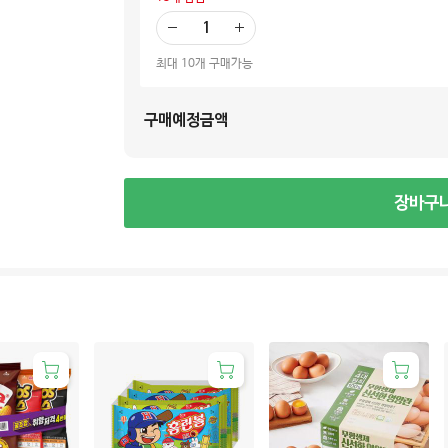
빼
더
기
하
최대 10개 구매가능
기
구매예정금액
장바구