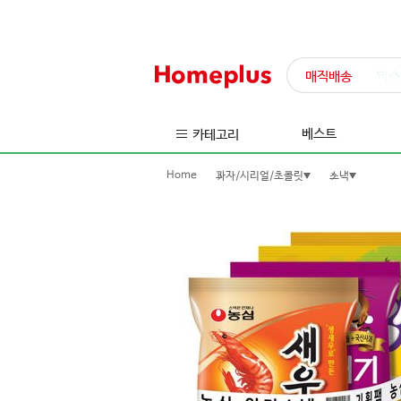
매직배송
익스
베스트
카테고리
Home
과자/시리얼/초콜릿
스낵