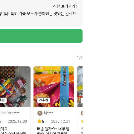
리뷰 보러가기
입니다. 특히 가족 모두가 좋아하는 맛있는 간식으
1
/
5
I추천
AI추천
AI추천
kimikim****
kj****
jid****
5
5
5
2025.12.30
2025.12.21
2025.10.01
선해요
배송 뭔가요~ 너무 빨
스낵을 오랜만에