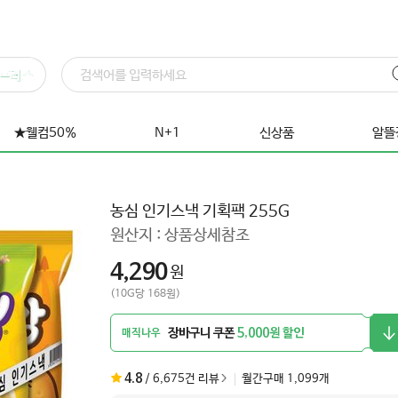
프레스
★웰컴50%
N+1
신상품
알뜰
농심 인기스낵 기획팩 255G
원산지 :
상품상세참조
4,290
원
(10G당 168원)
장바구니 쿠폰
5,000원 할인
매직나우
4.8
/
6,675
건 리뷰
월간구매
1,099
개