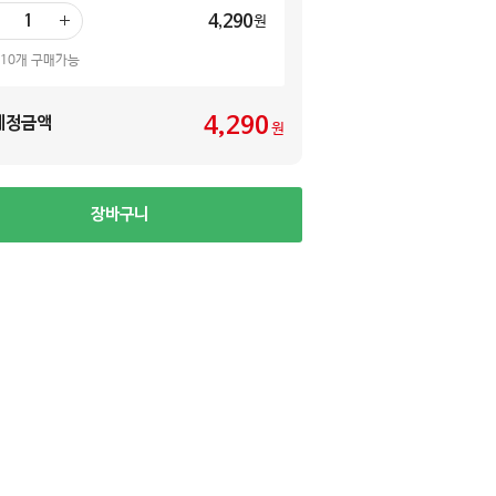
4,290
원
더
하
 10개 구매가능
기
4,290
예정금액
원
장바구니