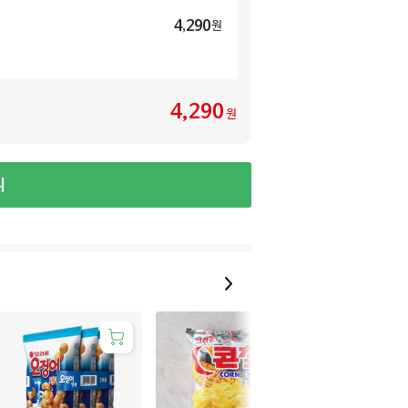
4,290
원
4,290
원
니