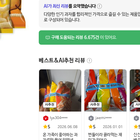
AI가 최신 리뷰
를 요약했습니다
자
세
다양한 인기 과자를 합리적인 가격으로 즐길 수 있는 제품
히
로 구성되어 있습니다.
보
기
구매 도움되는 리뷰 6,675건
이 있어요.
베스트&AI추천 리뷰
AI추천
AI추천
A
lys304****
jaemi****
5
5
2026.06.08
2026.01.01
온 가족이 좋아하는 과
번들이라 골라먹는 재
신