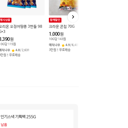
행사상품
함께할인
중복쿠폰
오리온 오징어땅콩 3번들 98
크라운 콘칩 70G
국내산 돼지 삼겹살
G*3
0G(팩)
1,000
원
3,390
18,900
원
원
10
G
당
143
원
10
G
당
115
원
100
G
당
3,150
원
매직나우
4.9
/
6,401
3만원↑무료배송
매직나우
4.8
/
2,631
매직나우
4.6
/
11,1
3만원↑무료배송
3만원↑무료배송
 인기스낵 기획팩 255G
 남음