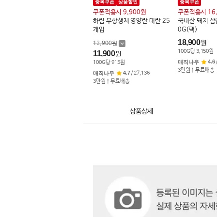
중복쿠폰
상품할인
중복쿠폰
쿠폰적용시 9,900원
쿠폰적용시 16
하림 무항생제 영양란 대란 25
국내산 돼지 삼
개입
0G(팩)
18,900
원
12,900
원
100
G
당
3,150
원
11,900
원
4.6
매직나우
100
G
당
915
원
3만원↑무료배송
4.7
매직나우
/
27,136
3만원↑무료배송
상품상세
상
품
상
세