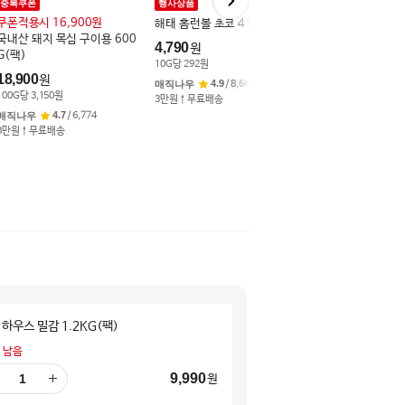
중복쿠폰
행사상품
행사상품
쿠폰적용시 16,900원
해태 홈런볼 초코 41G*4입
품애복 훈제오리 바
국내산 돼지 목심 구이용 600
이스 200G
4,790
원
G(팩)
4,290
원
10
G
당
292
원
18,900
원
10
G
당
215
원
4.9
매직나우
/
8,660
100
G
당
3,150
원
3만원↑무료배송
4.8
매직나우
/
7,1
4.7
매직나우
/
6,774
3만원↑무료배송
3만원↑무료배송
 하우스 밀감 1.2KG(팩)
 남음
9,990
원
더
하