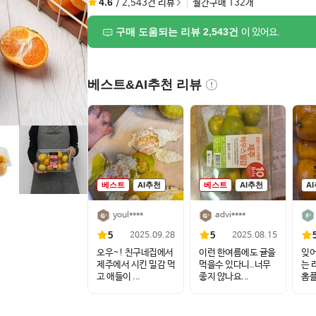
4.6
/
2,543
건 리뷰
월간구매
132
개
구매 도움되는 리뷰 2,543건
이 있어요.
베스트&AI추천 리뷰
베스트
AI추천
베스트
AI추천
A
youl****
advi****
5
5
2025.09.28
2025.08.15
오우~! 친구네집에서
이런 한여름에도 귤을
잊어
제주에서 시킨 밀감 먹
먹을수 있다니..너무
는 
고 애들이 ...
좋지 않나요...
홈
...