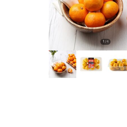
1
/
4