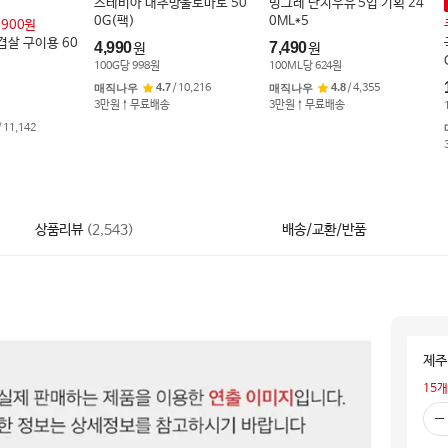
스테비아 대추방울토마토 50
빙그레 단지우유 5입 기획 24
0G(팩)
0ML*5
,900원
겹살 구이용 60
4,990
7,490
원
원
100
G
당
998
원
100
ML
당
624
원
4.7
4.8
매직나우
매직나우
/
10,216
/
4,355
3만원↑무료배송
3만원↑무료배송
/
11,142
상품리뷰
(
2,543
)
배송/교환/반품
제주
15
개
빼
기