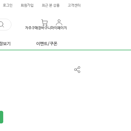
로그인
회원가입
최근 본 상품
고객센터
자주구매
장바구니
마이페이지
장보기
이벤트/쿠폰
공
유
하
기