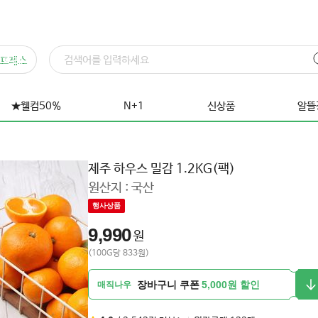
프레스
★웰컴50%
N+1
신상품
알뜰
제주 하우스 밀감 1.2KG(팩)
원산지 :
국산
행사상품
9,990
원
(100G당 833원)
장바구니 쿠폰
5,000원 할인
매직나우