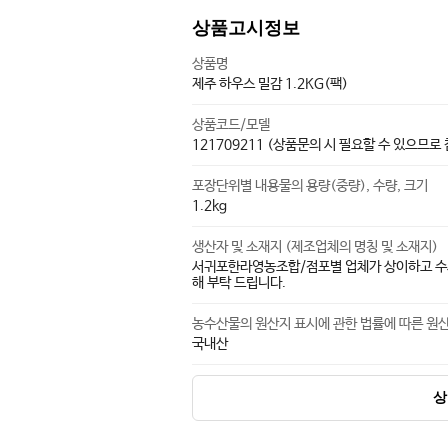
상품고시정보
상품명
제주 하우스 밀감 1.2KG(팩)
상품코드/모델
121709211 (상품문의 시 필요할 수 있으므로
포장단위별 내용물의 용량(중량), 수량, 크기
1.2kg
생산자 및 소재지 (제조업체의 명칭 및 소재지)
서귀포한라영농조합/점포별 업체가 상이하고 수시
해 부탁 드립니다.
농수산물의 원산지 표시에 관한 법률에 따른 원
국내산
상