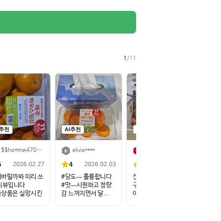
1
/
11
I추천
AI추천
AI추천
AI추
$$ho*me470****
elvis****
lg****
h
5
4
4
5
2026.02.27
2026.02.03
2025.11.03
버릴까봐 미리 쓰
#당도ㅡ 훌륭합니다
신랑이 좋아해서 자주
제주 
리뷰입니다
#맛ㅡ시원하고 청량
구매 합니다
어요.
플상품은 실망시킨
감 느껴지면서 달...
아이들도 잘 먹고 신...
달콤하니