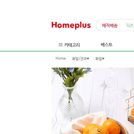
매직배송
익스
베스트
카테고리
Home
과일/견과
과일