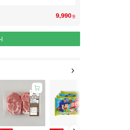
9,990
원
니