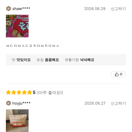
shaw****
2026.06.29
신고하기
ㅂㄷㅁㅂㅅㄷㅍㅈㅁㅂㅈㅁㅂㅅ
맛
맛있어요
포장
꼼꼼해요
유통기한
넉넉해요
0
5
(아주 좋아요!)
hoyju****
2026.06.27
신고하기