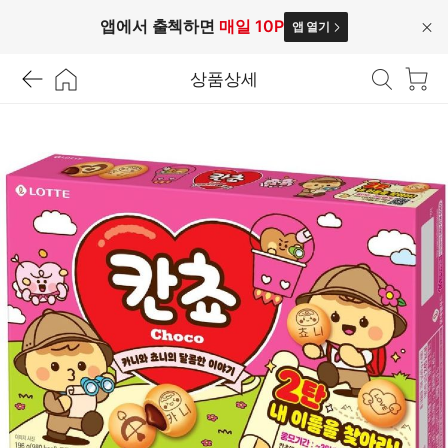
앱에서 출첵하면
매일 10P
앱 열기
닫
기
상품상세