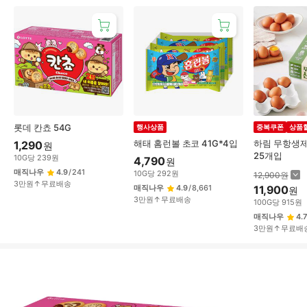
롯데 칸쵸 54G
행사상품
중복쿠폰
상품
해태 홈런볼 초코 41G*4입
하림 무항생제
1,290
원
25개입
10
G
당
239
원
4,790
원
매직나우
4.9
/
241
10
G
당
292
원
12,900
원
3만원↑무료배송
매직나우
4.9
/
8,661
11,900
원
3만원↑무료배송
100
G
당
915
원
매직나우
4.7
3만원↑무료배
상
품
상