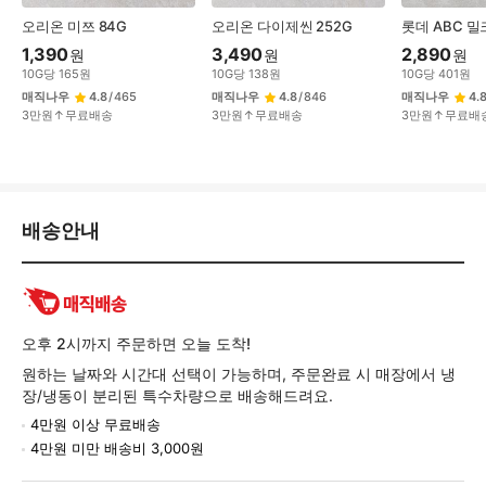
오리온 미쯔 84G
오리온 다이제씬 252G
롯데 ABC 밀
1,390
3,490
2,890
원
원
원
10
G
당
165
원
10
G
당
138
원
10
G
당
401
원
매직나우
4.8
/
465
매직나우
4.8
/
846
매직나우
4.
3만원↑무료배송
3만원↑무료배송
3만원↑무료배
배
배송안내
송/
교
환/
반
품
오후 2시까지 주문하면 오늘 도착!
정
원하는 날짜와 시간대 선택이 가능하며, 주문완료 시 매장에서 냉
보
장/냉동이 분리된 특수차량으로 배송해드려요.
4만원 이상 무료배송
4만원 미만 배송비 3,000원