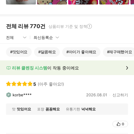
전체 리뷰
770
건
상품리뷰 기준 및 정책
#
맛있어요
#
달콤해요
#
아이가 좋아해요
#
재구매했어요
리뷰 클렌징 시스템
이 작동 중이에요
5
(아주 좋아요!)
korbe****
2026.08.01
신고하기
맛
맛있어요
포장
꼼꼼해요
유통기한
넉넉해요
0