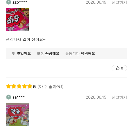
zzo****
2026.06.19
신고하기
생각나서 같이 샀어요~
맛
맛있어요
포장
꼼꼼해요
유통기한
넉넉해요
0
5
(아주 좋아요!)
sa****
2026.06.15
신고하기