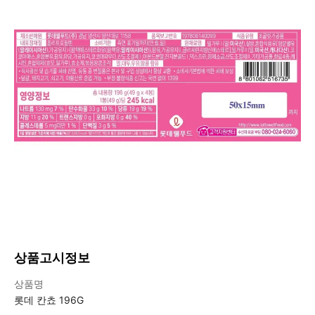
상품고시정보
상품고시정보표
상품명
롯데 칸쵸 196G