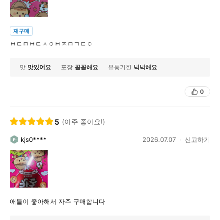
재구매
ㅂㄷㅁㅂㄷㅅㅇㅂㅈㅁㄱㄷㅇ
맛
맛있어요
포장
꼼꼼해요
유통기한
넉넉해요
0
5
(아주 좋아요!)
kjs0****
2026.07.07
신고하기
애들이 좋아해서 자주 구매합니다