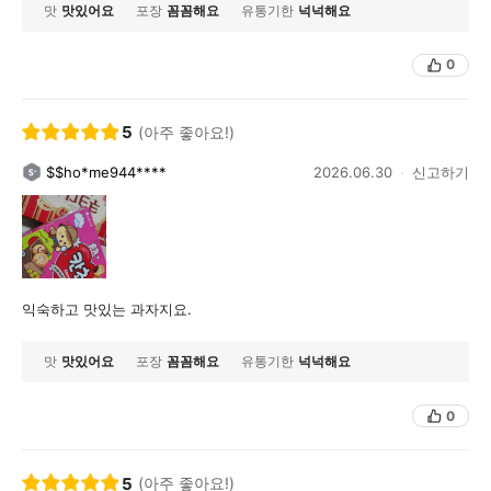
맛
맛있어요
포장
꼼꼼해요
유통기한
넉넉해요
0
5
(아주 좋아요!)
$$ho*me944****
2026.06.30
신고하기
익숙하고 맛있는 과자지요.
맛
맛있어요
포장
꼼꼼해요
유통기한
넉넉해요
0
5
(아주 좋아요!)