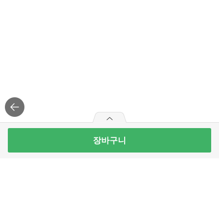
장바구니
롯데 칸쵸 196G
2
개 남음
4,290
원
빼
더
기
하
최대 10개 구매가능
기
구매예정금액