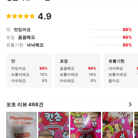
4.9
88%
맛
맛있어요
86%
포장
꼼꼼해요
86%
유통기한
넉넉해요
맛
포장
유통기한
맛있어요
88%
꼼꼼해요
86%
넉넉해요
보통이에요
12%
보통이에요
14%
보통이에요
아쉬워요
0%
아쉬워요
0%
짧아요
포토 리뷰
498
건