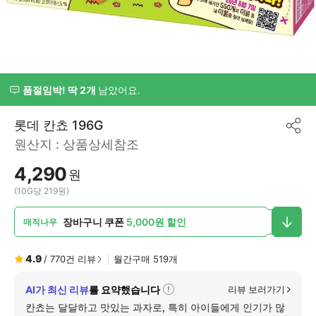
품절임박! 딱 2개
남았어요.
롯데 칸쵸 196G
공
원산지 :
상품상세참조
유
하
4,290
기
원
(10G당 219원)
장바구니 쿠폰
5,000원 할인
매직나우
4.9
/
770
건 리뷰
월간구매
519
개
AI가 최신 리뷰
를 요약했습니다
리뷰 보러가기
자
세
칸쵸는 달달하고 맛있는 과자로, 특히 아이들에게 인기가 많