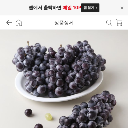
앱에서 출첵하면
매일 10P
앱 열기
닫
기
상품상세