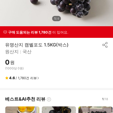
1
/
4
구매 도움되는 리뷰 1,780건
이 있어요.
유명산지 캠벨포도 1.5KG(박스)
공
원산지 :
국산
유
하
0
기
원
(100G당 0원)
4.6
/
1,780
건 리뷰
베스트&AI추천 리뷰
1
/
18