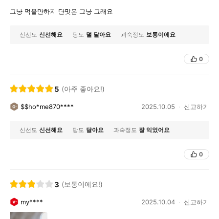
그냥 먹을만하지 단맛은 그냥 그래요
신선도
신선해요
당도
덜 달아요
과숙정도
보통이에요
0
5
(아주 좋아요!)
$$ho*me870****
2025.10.05
신고하기
신선도
신선해요
당도
달아요
과숙정도
잘 익었어요
0
3
(보통이에요!)
my****
2025.10.04
신고하기