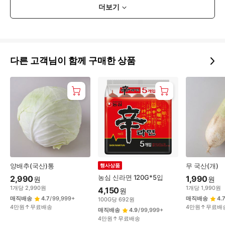
더보기
다른 고객님이 함께 구매한 상품
양배추(국산)통
무 국산(개)
행사상품
농심 신라면 120G*5입
2,990
1,990
원
원
1
개
당
2,990
원
1
개
당
1,990
원
4,150
원
매직배송
4.7
/
99,999+
매직배송
4.7
100
G
당
692
원
4만원↑무료배송
4만원↑무료배
매직배송
4.9
/
99,999+
4만원↑무료배송