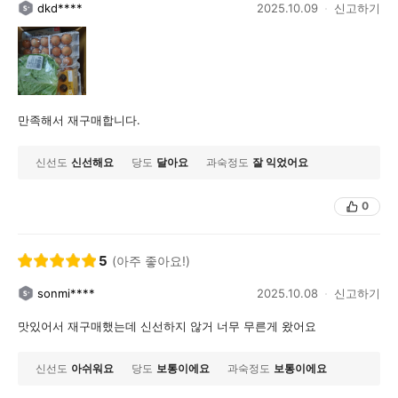
dkd****
2025.10.09
신고하기
만족해서 재구매합니다.
신선도
신선해요
당도
달아요
과숙정도
잘 익었어요
0
5
(아주 좋아요!)
sonmi****
2025.10.08
신고하기
맛있어서 재구매했는데 신선하지 않거 너무 무른게 왔어요
신선도
아쉬워요
당도
보통이에요
과숙정도
보통이에요