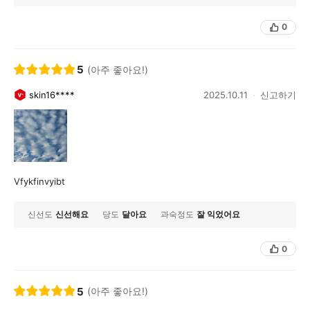
0
5
(아주 좋아요!)
skin16****
2025.10.11
신고하기
Vfykfinvyibt
신선도
신선해요
당도
달아요
과숙정도
잘 익었어요
0
5
(아주 좋아요!)