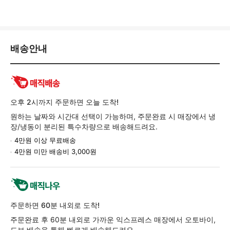
배
배송안내
송/
교
환/
반
품
오후 2시까지 주문하면 오늘 도착!
정
원하는 날짜와 시간대 선택이 가능하며, 주문완료 시 매장에서 냉
보
장/냉동이 분리된 특수차량으로 배송해드려요.
4만원 이상 무료배송
4만원 미만 배송비 3,000원
주문하면 60분 내외로 도착!
주문완료 후 60분 내외로 가까운 익스프레스 매장에서 오토바이,
도보 배송을 통해 빠르게 배송해드려요.