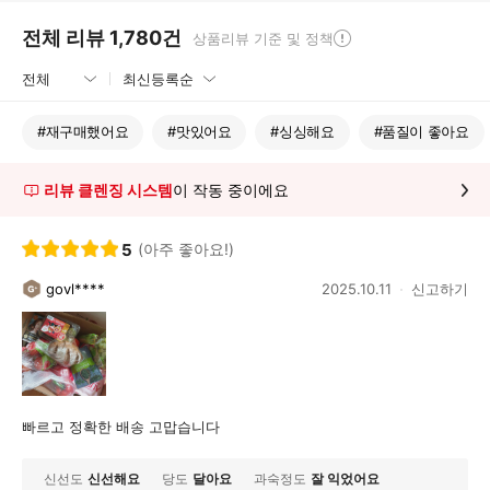
전체 리뷰
1,780
건
상품리뷰 기준 및 정책
#
재구매했어요
#
맛있어요
#
싱싱해요
#
품질이 좋아요
리뷰 클렌징 시스템
이 작동 중이에요
5
(아주 좋아요!)
govl****
2025.10.11
신고하기
빠르고 정확한 배송 고맙습니다
신선도
신선해요
당도
달아요
과숙정도
잘 익었어요