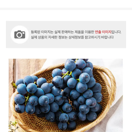
상
품
상
세