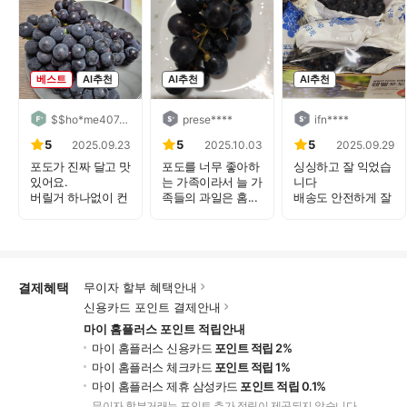
베스트
AI추천
AI추천
AI추천
$$ho*me4074dd32****
prese****
ifn****
5
5
5
2025.09.23
2025.10.03
2025.09.29
포도가 진짜 달고 맛
포도를 너무 좋아하
싱싱하고 잘 익었습
있어요.
는 가족이라서 늘 가
니다
버릴거 하나없이 컨
족들의 과일은 홈...
배송도 안전하게 잘
디션 ...
왔습니다
알...
결제혜택
무이자 할부 혜택안내
신용카드 포인트 결제안내
마이 홈플러스 포인트 적립안내
마이 홈플러스 신용카드
포인트 적립 2%
마이 홈플러스 체크카드
포인트 적립 1%
마이 홈플러스 제휴 삼성카드
포인트 적립 0.1%
무이자 할부거래는 포인트 추가 적립이 제공되지 않습니다.