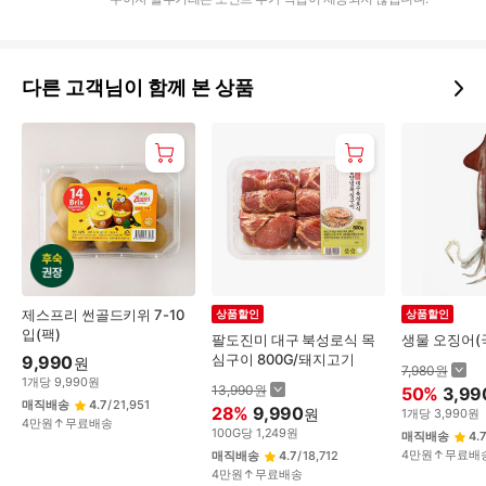
다른 고객님이 함께 본 상품
제스프리 썬골드키위 7-10
상품할인
상품할인
입(팩)
팔도진미 대구 북성로식 목
생물 오징어(
심구이 800G/돼지고기
9,990
원
7,980
원
1
개
당
9,990
원
13,990
원
50
%
3,99
매직배송
4.7
/
21,951
28
%
9,990
원
1
개
당
3,990
원
4만원↑무료배송
100
G
당
1,249
원
매직배송
4.7
4만원↑무료배
매직배송
4.7
/
18,712
4만원↑무료배송