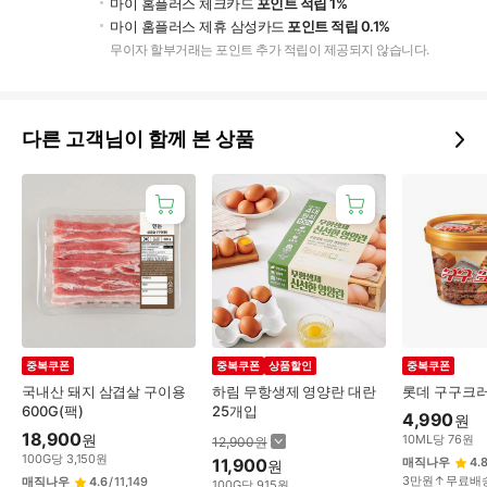
마이 홈플러스 체크카드
포인트 적립 1%
마이 홈플러스 제휴 삼성카드
포인트 적립 0.1%
무이자 할부거래는 포인트 추가 적립이 제공되지 않습니다.
다른 고객님이 함께 본 상품
중복쿠폰
중복쿠폰
상품할인
중복쿠폰
국내산 돼지 삼겹살 구이용
하림 무항생제 영양란 대란
롯데 구구크러
600G(팩)
25개입
4,990
원
18,900
원
10
ML
당
76
원
12,900
원
100
G
당
3,150
원
11,900
매직나우
4.
원
3만원↑무료배
매직나우
4.6
/
11,149
100
G
당
915
원