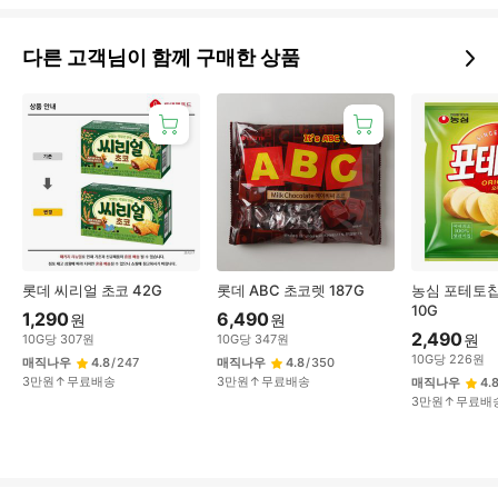
다른 고객님이 함께 구매한 상품
롯데 씨리얼 초코 42G
롯데 ABC 초코렛 187G
농심 포테토칩
10G
1,290
6,490
원
원
2,490
원
10
G
당
307
원
10
G
당
347
원
10
G
당
226
원
매직나우
4.8
/
247
매직나우
4.8
/
350
3만원↑무료배송
3만원↑무료배송
매직나우
4.
3만원↑무료배