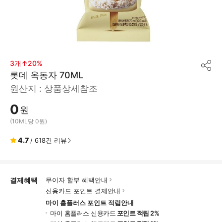
3개↑20%
공
롯데 옥동자 70ML
유
하
원산지 :
상품상세참조
기
0
원
(10ML당 0원)
4.7
/
618
건 리뷰
결제혜택
무이자 할부 혜택안내
신용카드 포인트 결제안내
마이 홈플러스 포인트 적립안내
마이 홈플러스 신용카드
포인트 적립 2%