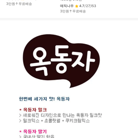
3만원↑무료배송
매직나우
4.7
/
27,153
3만원↑무료배송
상
품
상
세