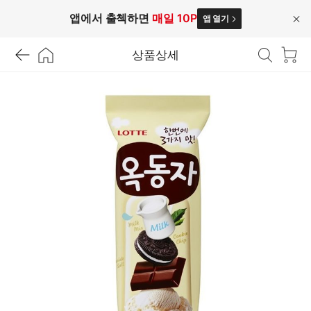
앱에서 출첵하면
매일 10P
앱 열기
닫
기
상품상세