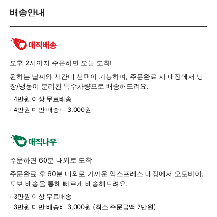
배
배송안내
송/
교
환/
반
품
오후 2시까지 주문하면 오늘 도착!
정
원하는 날짜와 시간대 선택이 가능하며, 주문완료 시 매장에서 냉
보
장/냉동이 분리된 특수차량으로 배송해드려요.
4만원 이상 무료배송
4만원 미만 배송비 3,000원
주문하면 60분 내외로 도착!
주문완료 후 60분 내외로 가까운 익스프레스 매장에서 오토바이,
도보 배송을 통해 빠르게 배송해드려요.
3만원 이상 무료배송
3만원 미만 배송비 3,000원 (최소 주문금액 2만원)