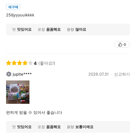
재구매
25iljyyyuuikkkk
맛
맛있어요
포장
꼼꼼해요
용량
많아요
0
4
(좋아요!)
jupite****
2026.07.31
신고하기
편하게 받을 수 있어서 좋습니다
맛
맛있어요
포장
꼼꼼해요
용량
보통이에요