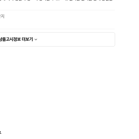
산지
상품고시정보
더보기
우