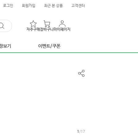
로그인
회원가입
최근 본 상품
고객센터
자주구매
장바구니
마이페이지
장보기
이벤트/쿠폰
공
유
하
기
1
/
17