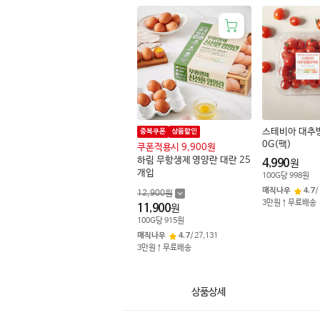
스테비아 대추
중복쿠폰
상품할인
0G(팩)
쿠폰적용시 9,900원
하림 무항생제 영양란 대란 25
4,990
원
개입
100
G
당
998
원
매직나우
4.7
/
12,900
원
3만원↑무료배송
11,900
원
100
G
당
915
원
매직나우
4.7
/
27,131
3만원↑무료배송
상품상세