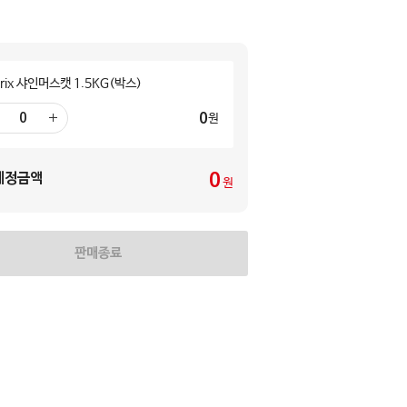
rix 샤인머스캣 1.5KG(박스)
0
원
더
하
기
0
예정금액
원
판매종료