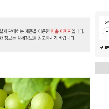
15B
빼
기
구매