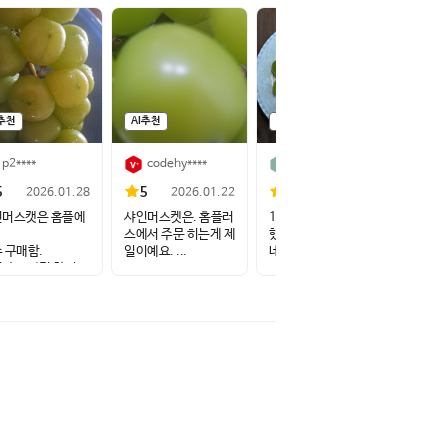
I추천
AI추천
AI추천
AI추
p2****
codehy****
app****
5
5
5
5
2026.01.28
2026.01.22
2025.12.11
인머스캣은 홈플에
샤인머스켓은. 홈플러
1.5kg라 3송이 예상
와우 
스에서 주문 히는게 제
했는데 큰거 2송이 왔
로 넘
 구매함.
일이예요. ...
네요. 크...
도 아이
하고 가격 합리...