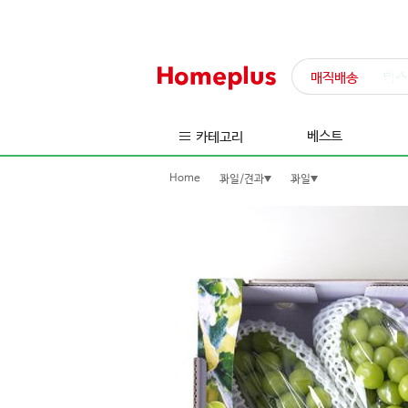
매직배송
익스
베스트
카테고리
Home
과일/견과
과일