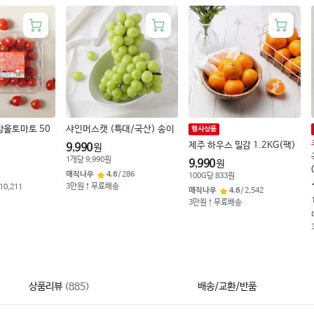
방울토마토 50
샤인머스캣 (특대/국산) 송이
행사상품
제주 하우스 밀감 1.2KG(팩)
9,990
원
1
개
당
9,990
원
9,990
원
매직나우
4.6
/
286
100
G
당
833
원
3만원↑무료배송
10,211
매직나우
4.6
/
2,542
3만원↑무료배송
상품리뷰
(
885
)
배송/교환/반품