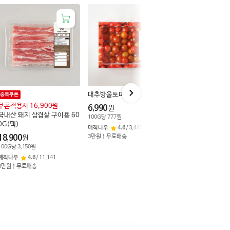
대추방울토마토 900G(박스)
중복쿠폰
행사상품
쿠폰적용시 16,900원
품애복 훈제오리 바
6,990
원
국내산 돼지 삼겹살 구이용 60
이스 200G
100
G
당
777
원
0G(팩)
매직나우
4.6
/
3,445
4,290
원
18,900
3만원↑무료배송
원
10
G
당
215
원
100
G
당
3,150
원
매직나우
4.8
/
7,11
매직나우
4.6
/
11,141
3만원↑무료배송
3만원↑무료배송