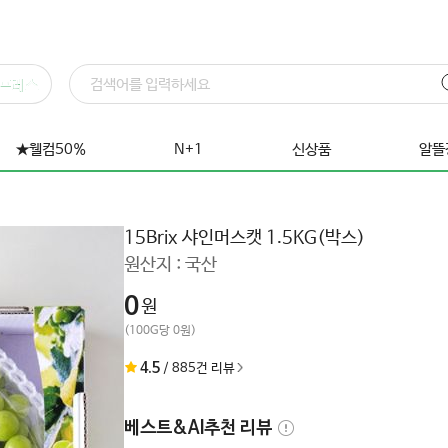
프레스
★웰컴50%
N+1
신상품
알뜰
15Brix 샤인머스캣 1.5KG(박스)
원산지 :
국산
0
원
(100G당 0원)
4.5
/
885
건 리뷰
베스트&AI추천 리뷰