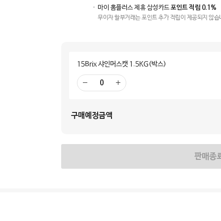
마이 홈플러스 제휴 삼성카드
포인트 적립 0.1%
무이자 할부거래는 포인트 추가 적립이 제공되지 않습
15Brix 샤인머스캣 1.5KG(박스)
빼
더
기
하
기
구매예정금액
판매종