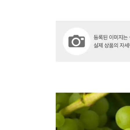
상
품
상
세