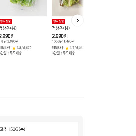
행사상품
행사상품
중복쿠폰
닭고기 1.5 만↑1
청상추(봉)
적상추(봉)
깻잎 (봉)
2,990
2,990
원
원
2,490
원
1
개
당
2,990
원
100
G
당
1,495
원
1
개
당
2,490
원
매직나우
4.8
/
6,672
매직나우
4.7
/
6,057
3만원↑무료배송
3만원↑무료배송
매직나우
4.6
/
5,04
3만원↑무료배송
고추 150G(봉)