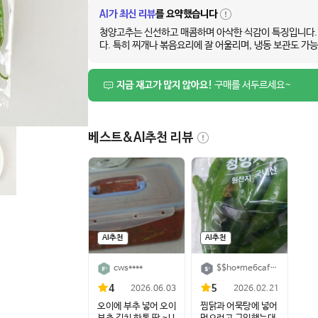
AI가 최신 리뷰
를 요약했습니다
자
세
청양고추는 신선하고 매콤하며 아삭한 식감이 특징입니다. 
히
다. 특히 찌개나 볶음요리에 잘 어울리며, 냉동 보관도 가
보
구매 도움되는 리뷰 4,710건
이 있어요.
기
지금 재고가 많지 않아요!
구매를 서두르세요~
베스트&AI추천 리뷰
AI추천
AI추천
cws****
$$ho*me6caf5dd1****
4
5
2026.06.03
2026.02.21
오이에 부추 넣어 오이
찜닭과 어묵탕에 넣어