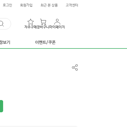
로그인
회원가입
최근 본 상품
고객센터
자주구매
장바구니
마이페이지
장보기
이벤트/쿠폰
공
유
하
기