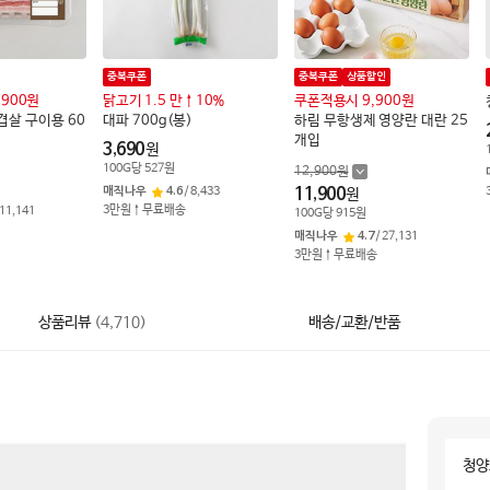
중복쿠폰
중복쿠폰
상품할인
,900원
닭고기 1.5 만↑10%
쿠폰적용시 9,900원
겹살 구이용 60
대파 700g(봉)
하림 무항생제 영양란 대란 25
개입
3,690
원
100
G
당
527
원
12,900
원
매직나우
4.6
/
8,433
11,900
원
3만원↑무료배송
11,141
100
G
당
915
원
매직나우
4.7
/
27,131
3만원↑무료배송
상품리뷰
(
4,710
)
배송/교환/반품
청양