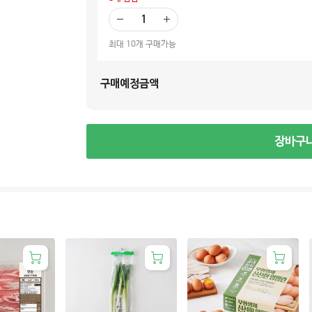
빼
더
기
하
최대 10개 구매가능
기
구매예정금액
장바구