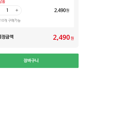
남음
2,490
원
더
하
 10개 구매가능
기
2,490
예정금액
원
장바구니