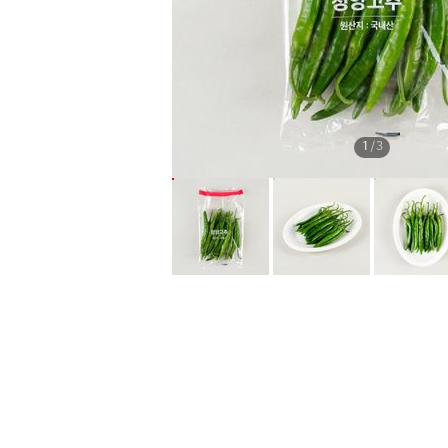
1
/
3