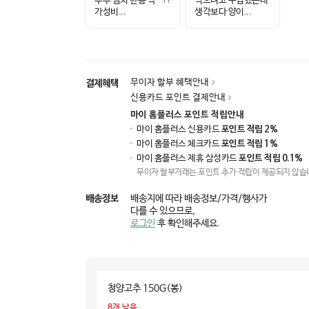
부추 김치 한통 딱 ~!!
먹으려고 구입했는대
가성비...
생각보다 양이...
무이자 할부 혜택안내
결제혜택
신용카드 포인트 결제안내
마이 홈플러스 포인트 적립안내
마이 홈플러스 신용카드
포인트 적립 2%
마이 홈플러스 체크카드
포인트 적립 1%
마이 홈플러스 제휴 삼성카드
포인트 적립 0.1%
무이자 할부거래는 포인트 추가 적립이 제공되지 않습
배송정보
배송지에 따라 배송정보/가격/행사가
다를 수 있으므로,
로그인
후 확인해주세요.
청양고추 150G(봉)
8
개 남음