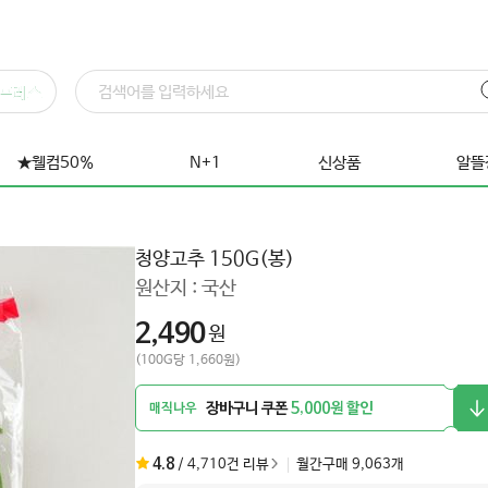
프레스
★웰컴50%
N+1
신상품
알뜰
청양고추 150G(봉)
원산지 :
국산
2,490
원
(100G당 1,660원)
장바구니 쿠폰
5,000원 할인
매직나우
4.8
/
4,710
건 리뷰
월간구매
9,063
개