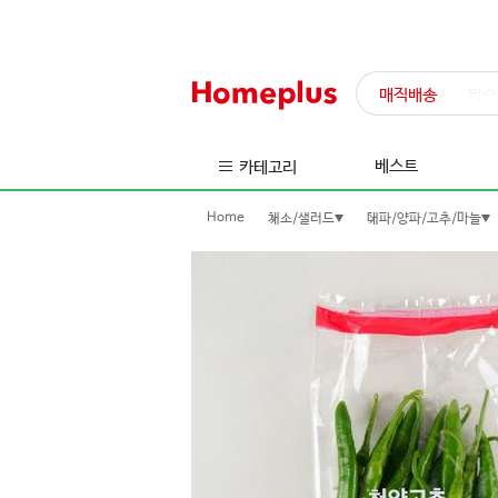
매직배송
익스
베스트
카테고리
Home
채소/샐러드
대파/양파/고추/마늘