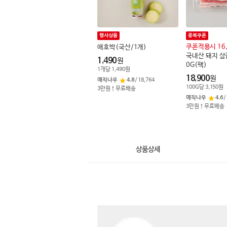
행사상품
중복쿠폰
쿠폰적용시 16
애호박(국산/1개)
국내산 돼지 삼
1,490
원
0G(팩)
1
개
당
1,490
원
18,900
원
매직나우
4.8
/
18,764
100
G
당
3,150
원
3만원↑무료배송
매직나우
4.6
/
3만원↑무료배송
상품상세
상
품
상
세