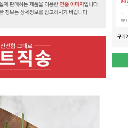
8
개 
빼
기
최대
구매