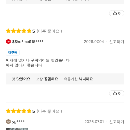
0
5
(아주 좋아요!)
$$ho*me915****
2026.07.04
신고하기
재구매
찌개에 넣거나 구워먹어도 맛있습니다
짜지 않아서 좋습니다
맛
맛있어요
포장
꼼꼼해요
유통기한
넉넉해요
0
5
(아주 좋아요!)
yg****
2026.07.01
신고하기