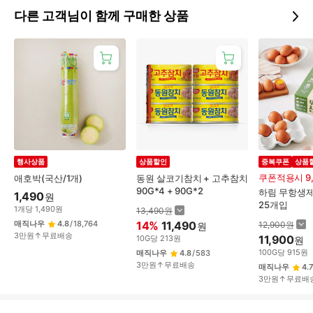
다른 고객님이 함께 구매한 상품
행사상품
상품할인
중복쿠폰
상품
쿠폰적용시 9,
애호박(국산/1개)
동원 살코기참치 + 고추참치
90G*4 + 90G*2
하림 무항생제
1,490
원
25개입
1
개
당
1,490
원
13,490
원
매직나우
4.8
/
18,764
14
%
11,490
12,900
원
원
3만원↑무료배송
11,900
10
G
당
213
원
원
100
G
당
915
원
매직나우
4.8
/
583
3만원↑무료배송
매직나우
4.7
3만원↑무료배