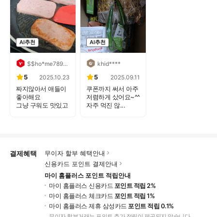
AI추천
AI추천
$$ho*me789****
khid****
5
5
2025.10.23
2025.09.11
짜지않아서 애들이
쿠폰까지 써서 아주
좋아해요
저렴하게 샀어요~^^
그냥 구워도 맛있고
자주 먹진 않...
계란옷입...
결제혜택
무이자 할부 혜택안내
신용카드 포인트 결제안내
마이 홈플러스 포인트 적립안내
마이 홈플러스 신용카드
포인트 적립 2%
마이 홈플러스 체크카드
포인트 적립 1%
마이 홈플러스 제휴 삼성카드
포인트 적립 0.1%
무이자 할부거래는 포인트 추가 적립이 제공되지 않습니다.