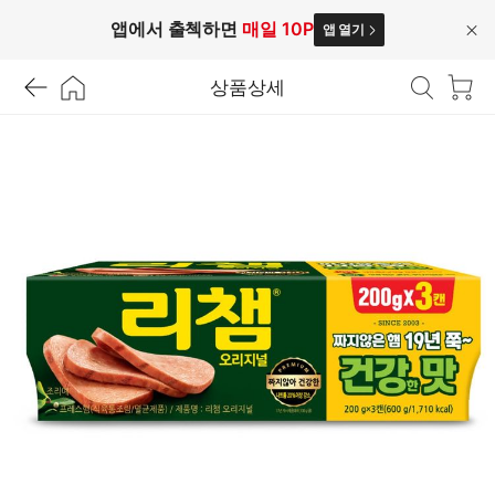
앱에서 출첵하면
매일 10P
앱 열기
닫
기
상품상세