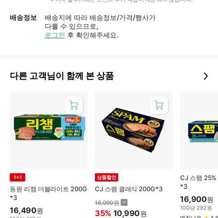
배송정보
배송지에 따라 배송정보/가격/행사가
다를 수 있으므로,
로그인
후 확인해주세요.
다른 고객님이 함께 본 상품
CJ 스팸 25%
1+1
상품할인
*3
동원 리챔 더블라이트 200G
CJ 스팸 클래식 200G*3
*3
16,900
원
16,990
원
10
G
당
282
원
16,490
원
35
%
10,990
원