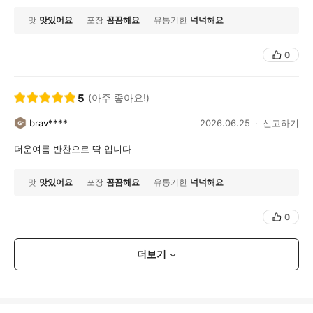
맛
맛있어요
포장
꼼꼼해요
유통기한
넉넉해요
0
5
(아주 좋아요!)
brav****
2026.06.25
신고하기
더운여름 반찬으로 딱 입니다
맛
맛있어요
포장
꼼꼼해요
유통기한
넉넉해요
0
더보기