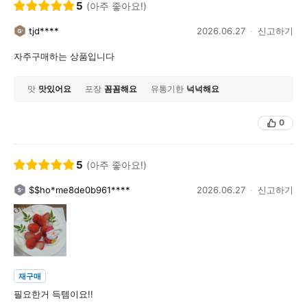
5
(아주 좋아요!)
tjd****
2026.06.27
신고하기
자주구매하는 상품입니다
맛
맛있어요
포장
꼼꼼해요
유통기한
넉넉해요
0
5
(아주 좋아요!)
$$ho*me8de0b961****
2026.06.27
신고하기
재구매
필요한거 득템이요!!