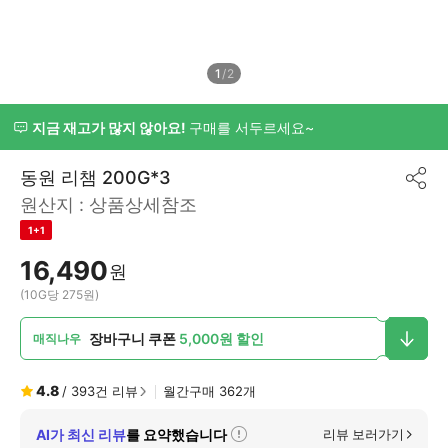
1
/
2
지금 재고가 많지 않아요!
구매를 서두르세요~
동원 리챔 200G*3
공
원산지 :
상품상세참조
유
하
1+1
기
16,490
원
(10G당 275원)
장바구니 쿠폰
5,000원 할인
매직나우
4.8
/
393
건 리뷰
월간구매
362
개
AI가 최신 리뷰
를 요약했습니다
리뷰 보러가기
자