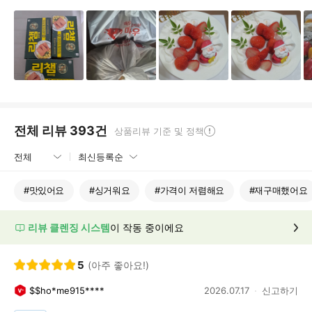
전체 리뷰
393
건
상품리뷰 기준 및 정책
#
맛있어요
#
싱거워요
#
가격이 저렴해요
#
재구매했어요
리뷰 클렌징 시스템
이 작동 중이에요
5
(아주 좋아요!)
$$ho*me915****
2026.07.17
신고하기