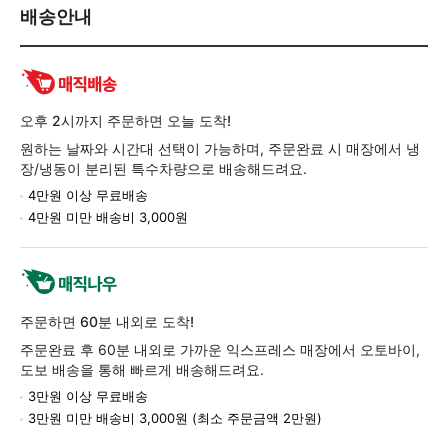
배
배송안내
송/
교
환/
반
품
오후 2시까지 주문하면 오늘 도착!
정
원하는 날짜와 시간대 선택이 가능하며, 주문완료 시 매장에서 냉
보
장/냉동이 분리된 특수차량으로 배송해드려요.
4만원 이상 무료배송
4만원 미만 배송비 3,000원
주문하면 60분 내외로 도착!
주문완료 후 60분 내외로 가까운 익스프레스 매장에서 오토바이,
도보 배송을 통해 빠르게 배송해드려요.
3만원 이상 무료배송
3만원 미만 배송비 3,000원 (최소 주문금액 2만원)