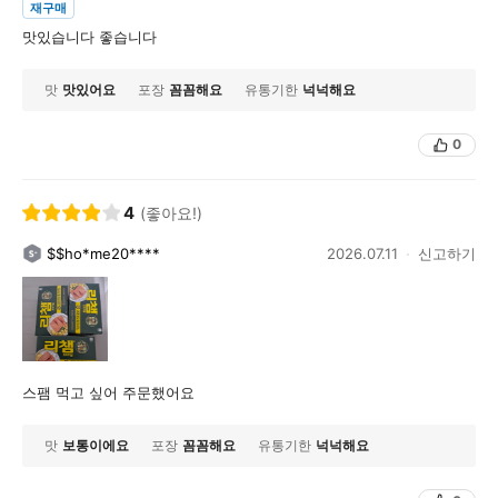
재구매
맛있습니다 좋습니다
맛
맛있어요
포장
꼼꼼해요
유통기한
넉넉해요
0
4
(좋아요!)
$$ho*me20****
2026.07.11
신고하기
스팸 먹고 싶어 주문했어요
맛
보통이에요
포장
꼼꼼해요
유통기한
넉넉해요