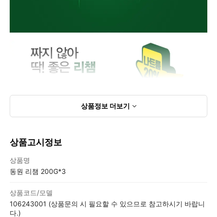
상품정보
더보기
상품고시정보
상품고시정보표
상품명
동원 리챔 200G*3
상품코드/모델
106243001 (상품문의 시 필요할 수 있으므로 참고하시기 바랍니
다.)