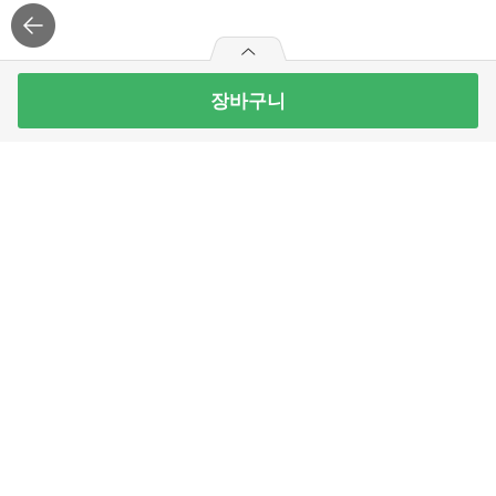
장바구니
1+1
0
2개 담으면, 그 중 1개 무료
개 무료
동원 리챔 200G*3
9
개 남음
16,490
원
로그
인
APP 설치
빼
더
기
하
최대 10개 구매가능
기
주식회사 홈플러스익스프레스
16,490
구매예정금액
원
고객센터 이용안내
09시~22시, 주말/공휴일 10시~22시
Email :
onlinemart@homeplus-express.co.kr