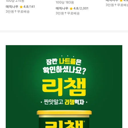
매직나우
4.
10
G
당
275
원
10
G
당
183
원
3만원↑무료배
매직나우
4.8
/
141
매직나우
4.8
/
2,001
3만원↑무료배송
3만원↑무료배송
상
품
상
세