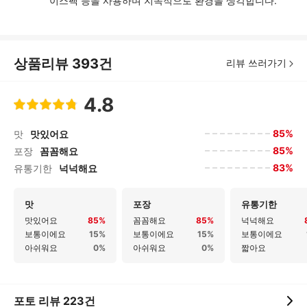
이스팩 등을 사용하며 지속적으로 환경을 생각합니다.
상품리뷰
393
건
리뷰 쓰러가기
4.8
85%
맛
맛있어요
85%
포장
꼼꼼해요
83%
유통기한
넉넉해요
맛
포장
유통기한
맛있어요
85%
꼼꼼해요
85%
넉넉해요
보통이에요
15%
보통이에요
15%
보통이에요
아쉬워요
0%
아쉬워요
0%
짧아요
포토 리뷰
223
건