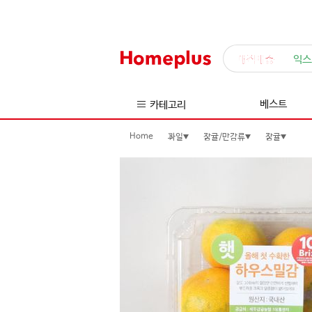
매직배송
익스
베스트
카테고리
Home
과일
감귤/만감류
감귤