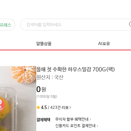
프레스
알뜰상품
AI포유
올해 첫 수확한 하우스밀감 700G(팩)
원산지 :
국산
0
원
(100G당 0원)
4.5
/
423
건 리뷰
무이자 할부 혜택안내
결제혜택
신용카드 포인트 결제안내