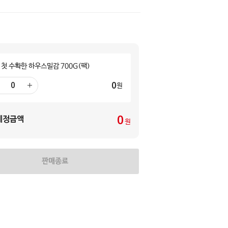
 첫 수확한 하우스밀감 700G(팩)
0
원
더
하
기
0
예정금액
원
판매종료