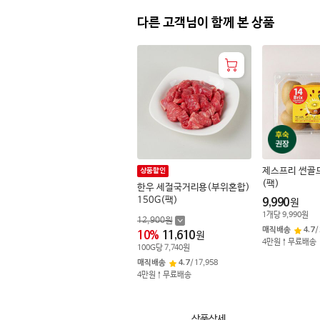
다른 고객님이 함께 본 상품
제스프리 썬골드
상품할인
(팩)
한우 세절국거리용(부위혼합)
150G(팩)
9,990
원
1
개
당
9,990
원
12,900
원
매직배송
4.7
/
10
%
11,610
원
4만원↑무료배송
100
G
당
7,740
원
매직배송
4.7
/
17,958
4만원↑무료배송
상품상세