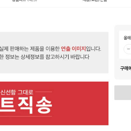
올해
빼
기
구매