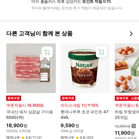
마이 홈플러스 제휴 삼성카드
포인트 적립 0.1%
무이자 할부거래는 포인트 추가 적립이 제공되지 않습니다.
다른 고객님이 함께 본 상품
중복쿠폰
중복쿠폰
중복쿠폰
상품
쿠폰적용시 16,900원
아이스크림 1만↑10%
쿠폰적용시 9,
국내산 돼지 삼겹살 구이용
롯데나뚜루 초코 파인트 47
하림 무항생제
600G(팩)
4ML
25개입
18,900
9,590
원
원
12,900
원
100
G
당
3,150
원
10
ML
당
202
원
11,900
원
매직나우
4.6
/
11,141
매직나우
4.8
/
493
100
G
당
915
원