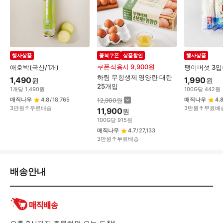
행사상품
중복쿠폰
상품할인
행사상품
쿠폰적용시 9,900원
애호박(국산/1개)
팽이버섯 3입
하림 무항생제 영양란 대란
1,490
1,990
원
원
25개입
1
개
당
1,490
원
100
G
당
442
원
매직나우
4.8
/
18,765
매직나우
4.
12,900
원
3만원↑무료배송
3만원↑무료배
11,900
원
100
G
당
915
원
매직나우
4.7
/
27,133
3만원↑무료배송
배
배송안내
송/
교
환/
반
품