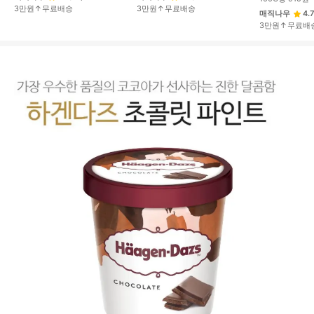
3만원↑무료배송
3만원↑무료배송
매직나우
4.7
3만원↑무료배
상
품
상
세