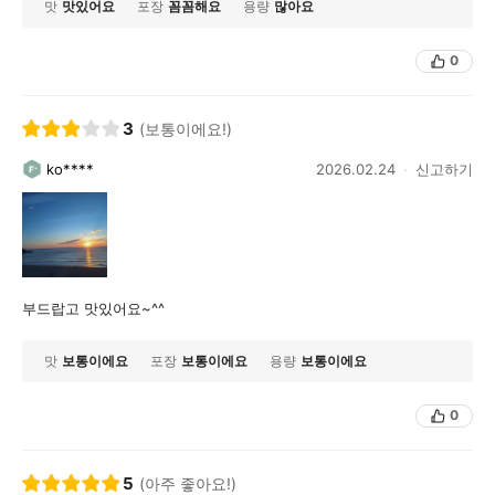
맛
맛있어요
포장
꼼꼼해요
용량
많아요
0
3
(보통이에요!)
ko****
2026.02.24
신고하기
부드랍고 맛있어요~^^
맛
보통이에요
포장
보통이에요
용량
보통이에요
0
5
(아주 좋아요!)