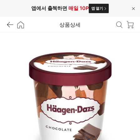
앱에서 출첵하면
매일 10P
앱 열기
닫
기
상품상세