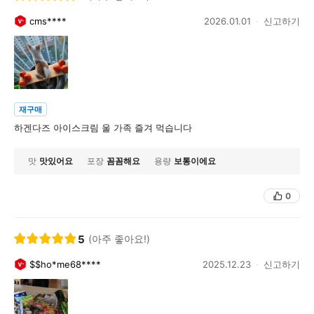
cms****
2026.01.01
신고하기
재구매
하겐다즈 아이스크림 울 가족 즐겨 먹습니다
맛
맛있어요
포장
꼼꼼해요
용량
보통이에요
0
5
(아주 좋아요!)
$$ho*me68****
2025.12.23
신고하기