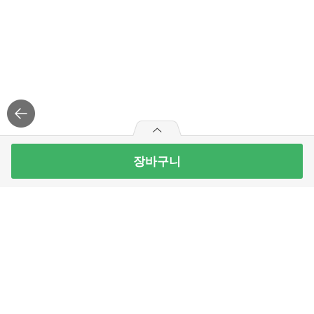
장바구니
무항생제 오리 슬라이스구이 400g(팩)
5
개 남음
9,990
원
빼
더
기
하
최대 10개 구매가능
기
9,990
구매예정금액
로그
인
APP 설치
원
주식회사 홈플러스익스프레스