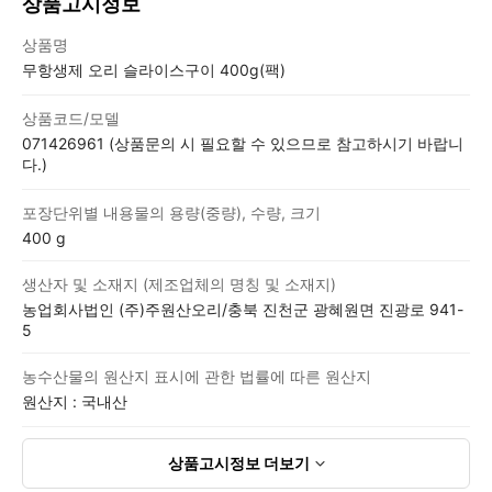
상품고시정보
상품고시정보표
상품명
무항생제 오리 슬라이스구이 400g(팩)
상품코드/모델
071426961 (상품문의 시 필요할 수 있으므로 참고하시기 바랍니
다.)
포장단위별 내용물의 용량(중량), 수량, 크기
400 g
생산자 및 소재지 (제조업체의 명칭 및 소재지)
농업회사법인 (주)주원산오리/충북 진천군 광혜원면 진광로 941-
5
농수산물의 원산지 표시에 관한 법률에 따른 원산지
원산지 : 국내산
상품고시정보
더보기