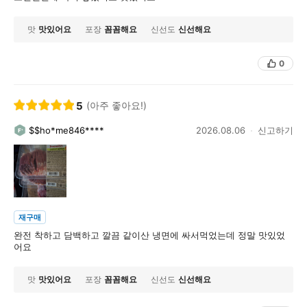
맛
맛있어요
포장
꼼꼼해요
신선도
신선해요
0
5
(아주 좋아요!)
$$ho*me846****
2026.08.06
신고하기
재구매
완전 착하고 담백하고 깔끔 같이산 냉면에 싸서먹었는데 정말 맛있었
어요
맛
맛있어요
포장
꼼꼼해요
신선도
신선해요