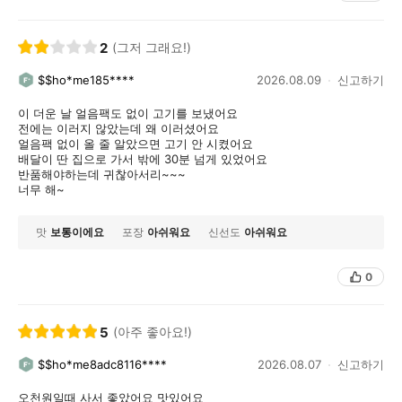
2
(그저 그래요!)
$$ho*me185****
2026.08.09
신고하기
이 더운 날 얼음팩도 없이 고기를 보냈어요
전에는 이러지 않았는데 왜 이러셨어요
얼음팩 없이 올 줄 알았으면 고기 안 시켰어요
배달이 딴 집으로 가서 밖에 30분 넘게 있었어요
반품해야하는데 귀찮아서리~~~
너무 해~
맛
보통이에요
포장
아쉬워요
신선도
아쉬워요
0
5
(아주 좋아요!)
$$ho*me8adc8116****
2026.08.07
신고하기
오천원일때 사서 좋았어요 맛있어요