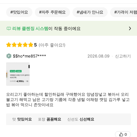
#
맛있어요
#
자주 주문해요
#
냄새가 안나요
#
가격이 저
리뷰 클렌징 시스템
이 작동 중이에요
5
(아주 좋아요!)
$$ho*me857****
2026.08.09
신고하기
오리고기 좋아하는데 할인하길래 구매했어요 양념장넣고 볶아서 오리
불고기 해먹고 남은 고기랑 기름에 각종 냉털 야채랑 깻잎 김가루 넣고
밥 볶아 먹으니 존맛이네요
맛
맛있어요
포장
꼼꼼해요
신선도
신선해요
0