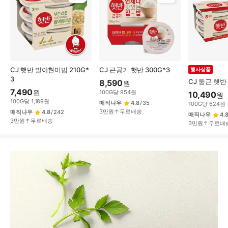
CJ 햇반 발아현미밥 210G*
CJ 큰공기 햇반 300G*3
행사상품
3
CJ 둥근 햇반 
8,590
원
7,490
원
100
G
당
954
원
10,490
원
100
G
당
1,189
원
매직나우
4.8
/
35
100
G
당
624
원
3만원↑무료배송
매직나우
4.8
/
242
매직나우
4.
3만원↑무료배송
3만원↑무료배
상
품
상
세