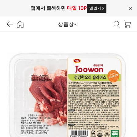
앱에서 출첵하면
매일 10P
앱 열기
닫
기
상품상세