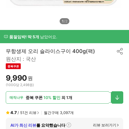
1
/
2
품절임박! 딱 5개
남았어요.
무항생제 오리 슬라이스구이 400g(팩)
공
원산지 :
국산
유
하
중복쿠폰
기
9,990
원
(100G당 2,498원)
중복 쿠폰
10% 할인
외
1
개
매직나우
4.7
/
51
건 리뷰
월간구매
3,097
개
AI가 최신 리뷰
를 요약했습니다
리뷰 보러가기
자