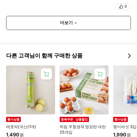
0
더보기
다른 고객님이 함께 구매한 상품
행사상품
중복쿠폰
상품할인
행사상품
애호박(국산/1개)
하림 무항생제 영양란 대란
팽이버섯 3입
25개입
1,490
1,990
원
원