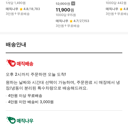
1
개
당
1,490
원
100
G
당
442
원
12,900
원
매직나우
4.8
/
18,783
11,900
매직나우
4.
원
3만원↑무료배송
3만원↑무료배
100
G
당
915
원
매직나우
4.7
/
27,153
3만원↑무료배송
배
배송안내
송/
교
환/
반
품
오후 2시까지 주문하면 오늘 도착!
정
원하는 날짜와 시간대 선택이 가능하며, 주문완료 시 매장에서 냉
보
장/냉동이 분리된 특수차량으로 배송해드려요.
4만원 이상 무료배송
4만원 미만 배송비 3,000원