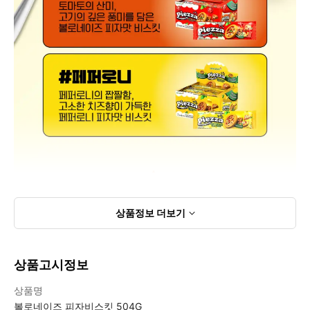
상품정보
더보기
상품고시정보
상품고시정보표
상품명
볼로네이즈 피자비스킷 504G