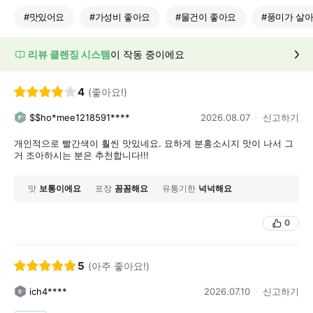
#
맛있어요
#
가성비 좋아요
#
물건이 좋아요
#
풍미가 살
리뷰 클렌징 시스템
이 작동 중이에요
4
(좋아요!)
$$ho*mee1218591****
2026.08.07
신고하기
개인적으로 빨간색이 훨씬 맛있네요. 묘하게 분홍소시지 맛이 나서 그
거 조아하시는 분은 추천합니다!!!
맛
보통이에요
포장
꼼꼼해요
유통기한
넉넉해요
0
5
(아주 좋아요!)
ich4****
2026.07.10
신고하기