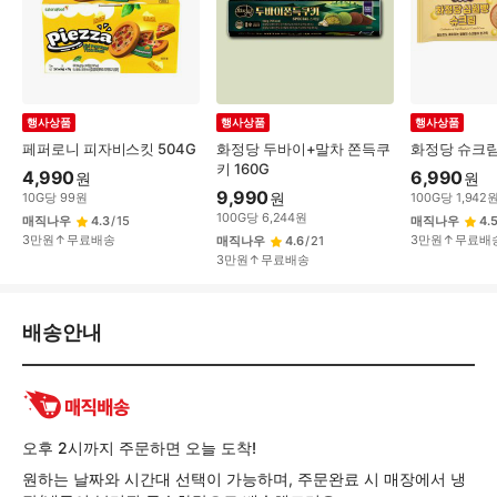
행사상품
행사상품
행사상품
페퍼로니 피자비스킷 504G
화정당 두바이+말차 쫀득쿠
화정당 슈크림
키 160G
4,990
6,990
원
원
9,990
원
10
G
당
99
원
100
G
당
1,942
100
G
당
6,244
원
매직나우
4.3
/
15
매직나우
4.
3만원↑무료배송
3만원↑무료배
매직나우
4.6
/
21
3만원↑무료배송
배
배송안내
송/
교
환/
반
품
오후 2시까지 주문하면 오늘 도착!
정
원하는 날짜와 시간대 선택이 가능하며, 주문완료 시 매장에서 냉
보