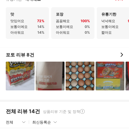
맛
포장
유통기한
맛있어요
72%
꼼꼼해요
100%
넉넉해요
보통이에요
14%
보통이에요
0%
보통이에요
아쉬워요
14%
아쉬워요
0%
짧아요
포토 리뷰
8
건
전체 리뷰
14
건
상품리뷰 기준 및 정책