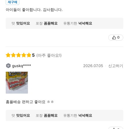
재구매
아이들이 좋아합니다. 감사합니다.
맛
맛있어요
포장
꼼꼼해요
유통기한
넉넉해요
0
5
(아주 좋아요!)
guskq****
2026.07.05
신고하기
홈플배송 편하고 좋아요 ㅎㅎ
맛
맛있어요
포장
꼼꼼해요
유통기한
넉넉해요