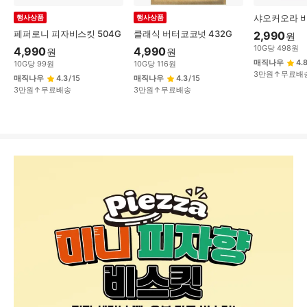
샤오커오라 비
행사상품
행사상품
페퍼로니 피자비스킷 504G
클래식 버터코코넛 432G
2,990
원
10
G
당
498
원
4,990
4,990
원
원
매직나우
4.
10
G
당
99
원
10
G
당
116
원
3만원↑무료배
매직나우
4.3
/
15
매직나우
4.3
/
15
3만원↑무료배송
3만원↑무료배송
상
품
상
세