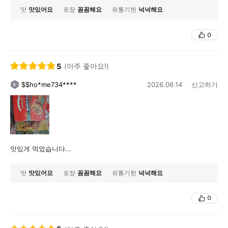
맛
맛있어요
포장
꼼꼼해요
유통기한
넉넉해요
0
5
(아주 좋아요!)
$$ho*me734****
2026.06.14
신고하기
맛있게 먹었습니다...
맛
맛있어요
포장
꼼꼼해요
유통기한
넉넉해요
0