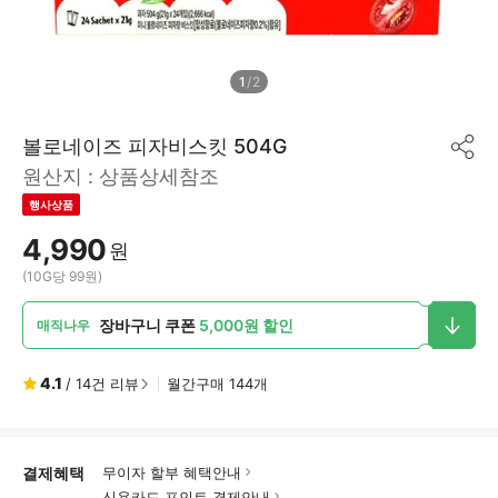
1
/
2
볼로네이즈 피자비스킷 504G
공
원산지 :
상품상세참조
유
하
행사상품
기
4,990
원
(10G당 99원)
장바구니 쿠폰
5,000원 할인
매직나우
4.1
/
14
건 리뷰
월간구매
144
개
결제혜택
무이자 할부 혜택안내
신용카드 포인트 결제안내