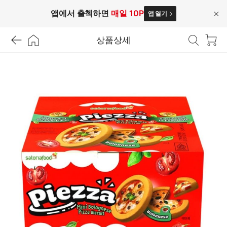
앱에서 출첵하면
매일 10P
앱 열기
닫
기
상품상세