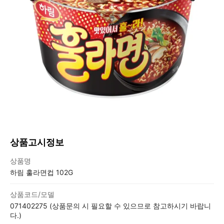
상품고시정보
상품고시정보표
상품명
하림 훌라면컵 102G
상품코드/모델
071402275 (상품문의 시 필요할 수 있으므로 참고하시기 바랍니
다.)