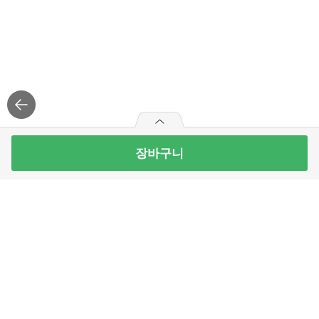
장바구니
하림 훌라면컵 102G
6
개 남음
2,100
원
빼
더
기
하
최대 10개 구매가능
기
2,100
구매예정금액
로그
인
APP 설치
원
주식회사 홈플러스익스프레스