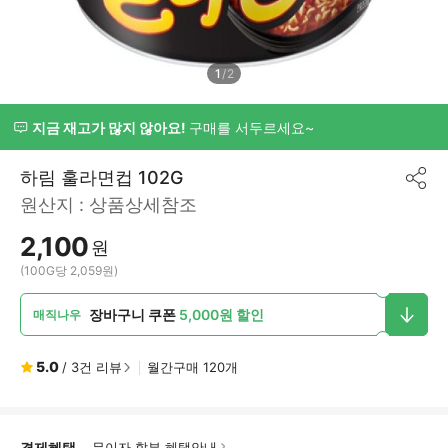
1
/
2
지금 재고가 많지 않아요!
구매를 서두르세요~
하림 훌라면컵 102G
공
원산지 :
상품상세참조
유
하
2,100
기
원
(100G당 2,059원)
장바구니 쿠폰
5,000원 할인
매직나우
5.0
/
3
건 리뷰
월간구매
120
개
결제혜택
무이자 할부 혜택안내