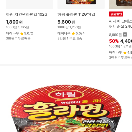
하림 치킨왕라면컵 102G
하림 훌라면 112G*4입
상품할인
씨제이 고메
1,800
5,600
원
원
허니순살 24
100
G
당
1,765
원
100
G
당
1,250
원
매직나우
5.0
/
2
매직나우
5.0
/
4
8,990
원
3만원↑무료배송
3만원↑무료배송
50
%
4,49
100
G
당
1,871
원
매직나우
4.
3만원↑무료배
상
품
상
세