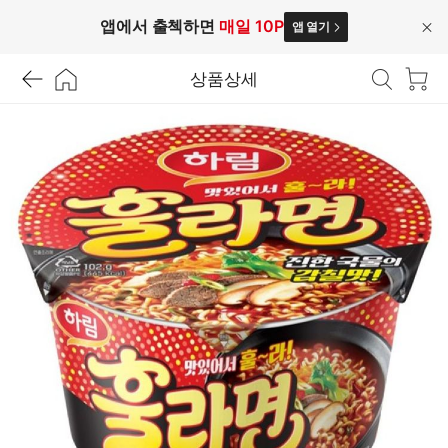
앱에서 출첵하면
매일 10P
앱 열기
닫
기
상품상세