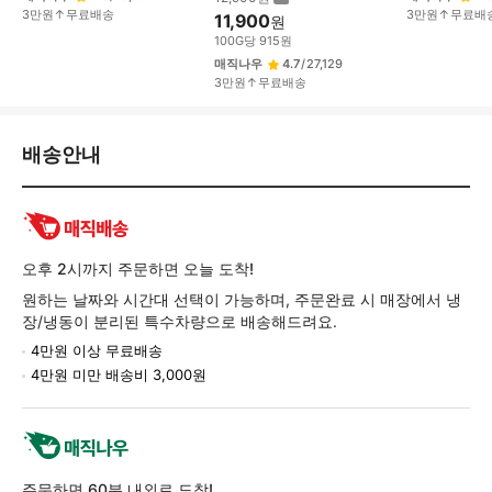
3만원↑무료배송
3만원↑무료배
11,900
원
100
G
당
915
원
매직나우
4.7
/
27,129
3만원↑무료배송
배
배송안내
송/
교
환/
반
품
오후 2시까지 주문하면 오늘 도착!
정
원하는 날짜와 시간대 선택이 가능하며, 주문완료 시 매장에서 냉
보
장/냉동이 분리된 특수차량으로 배송해드려요.
4만원 이상 무료배송
4만원 미만 배송비 3,000원
주문하면 60분 내외로 도착!