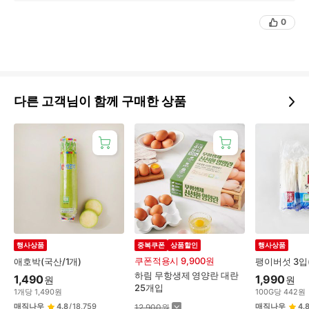
0
다른 고객님이 함께 구매한 상품
행사상품
중복쿠폰
상품할인
행사상품
쿠폰적용시 9,900원
애호박(국산/1개)
팽이버섯 3입
하림 무항생제 영양란 대란
1,490
1,990
원
원
25개입
1
개
당
1,490
원
100
G
당
442
원
매직나우
4.8
/
18,759
매직나우
4.
12,900
원