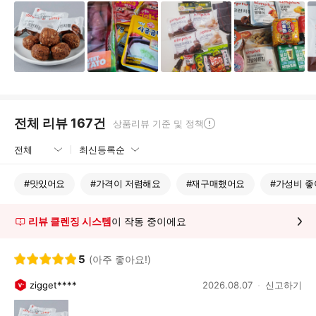
전체 리뷰
167
건
상품리뷰 기준 및 정책
#
맛있어요
#
가격이 저렴해요
#
재구매했어요
#
가성비 좋
리뷰 클렌징 시스템
이 작동 중이에요
5
(아주 좋아요!)
zigget****
2026.08.07
신고하기