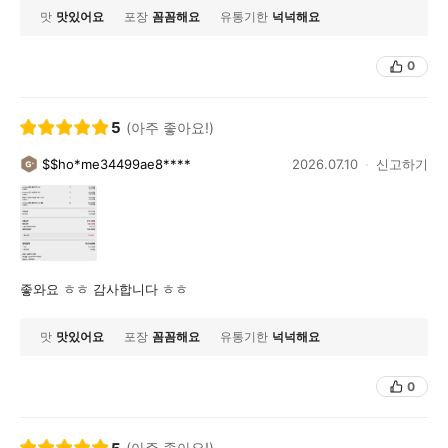
맛
맛있어요
포장
꼼꼼해요
유통기한
넉넉해요
0
5
(아주 좋아요!)
$$ho*me34499ae8****
2026.07.10
신고하기
좋와요 ㅎㅎ 감사합니다 ㅎㅎ
맛
맛있어요
포장
꼼꼼해요
유통기한
넉넉해요
0
(아주 좋아요!)