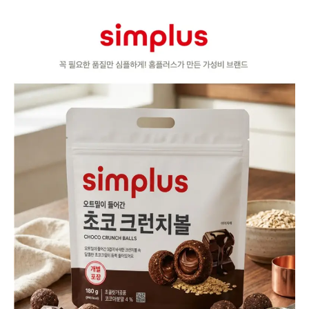
품
상
세