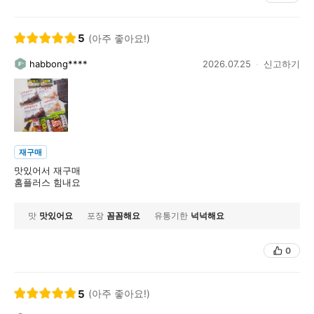
5
(아주 좋아요!)
habbong****
2026.07.25
신고하기
재구매
맛있어서 재구매
홈플러스 힘내요
맛
맛있어요
포장
꼼꼼해요
유통기한
넉넉해요
0
5
(아주 좋아요!)