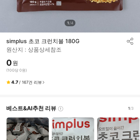
1
/
4
simplus 초코 크런치볼 180G
공
원산지 :
상품상세참조
유
하
0
기
원
(10G당 0원)
4.7
/
167
건 리뷰
베스트&AI추천 리뷰
1
/
3