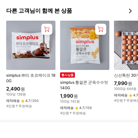
다른 고객님이 함께 본 상품
simplus 쁘띠 초코케이크 18
신선특란 30
행사상품
0G
simplus 통깔콘 군옥수수맛
7,990
원
140G
2,490
원
100
G
당
444
원
10
G
당
138
원
1,990
매직배송
4.7
원
4만원↑무료배
매직배송
4.7
/
350
10
G
당
142
원
4만원↑무료배송
매직배송
4.7
/
159
4만원↑무료배송
상