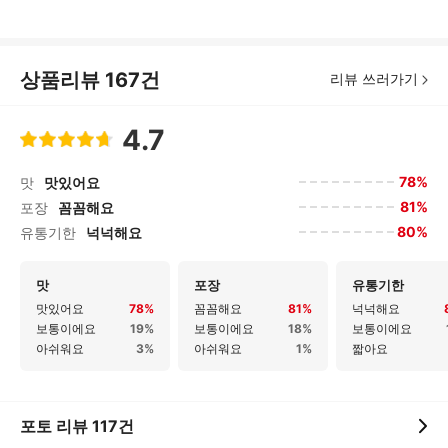
상품리뷰
167
건
리뷰 쓰러가기
4.7
78%
맛
맛있어요
81%
포장
꼼꼼해요
80%
유통기한
넉넉해요
맛
포장
유통기한
맛있어요
78%
꼼꼼해요
81%
넉넉해요
보통이에요
19%
보통이에요
18%
보통이에요
아쉬워요
3%
아쉬워요
1%
짧아요
포토 리뷰
117
건