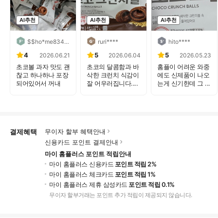
AI추천
AI추천
AI추천
$$ho*me834****
ruri****
hito****
4
5
5
2026.06.21
2026.06.04
2026.05.23
초코볼 과자 맛도 괜
초코의 달콤함과 바
홈플이 어려운 와중
찮고 하나하나 포장
삭한 크런치 식감이
에도 신제품이 나오
되어있어서 꺼내
잘 어우러집니다....
는게 신기한데 그 ...
먹...
결제혜택
무이자 할부 혜택안내
신용카드 포인트 결제안내
마이 홈플러스 포인트 적립안내
마이 홈플러스 신용카드
포인트 적립 2%
마이 홈플러스 체크카드
포인트 적립 1%
마이 홈플러스 제휴 삼성카드
포인트 적립 0.1%
무이자 할부거래는 포인트 추가 적립이 제공되지 않습니다.