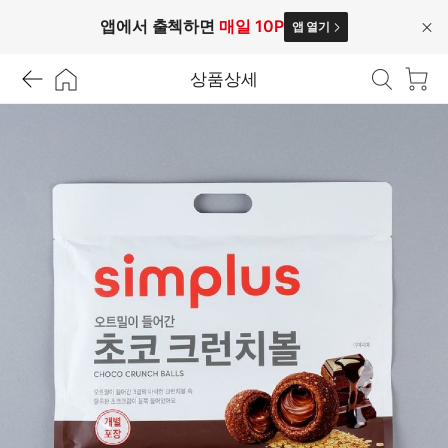
앱에서 출첵하면
매일 10P
앱 열기
닫
기
상품상세