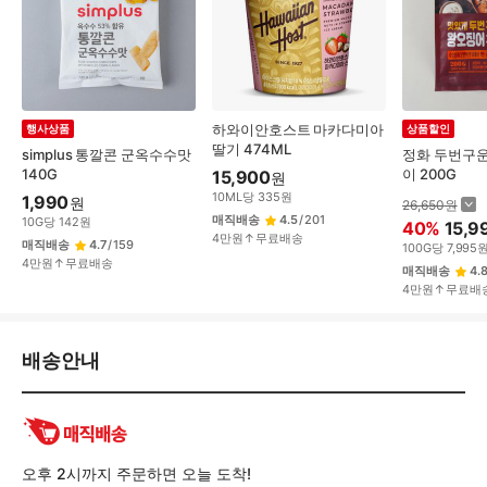
하와이안호스트 마카다미아
행사상품
상품할인
딸기 474ML
simplus 통깔콘 군옥수수맛
정화 두번구
140G
이 200G
15,900
원
10
ML
당
335
원
1,990
원
26,650
원
매직배송
4.5
/
201
10
G
당
142
원
40
%
15,9
4만원↑무료배송
매직배송
4.7
/
159
100
G
당
7,995
4만원↑무료배송
매직배송
4.
4만원↑무료배
배
배송안내
송/
교
환/
반
품
오후 2시까지 주문하면 오늘 도착!