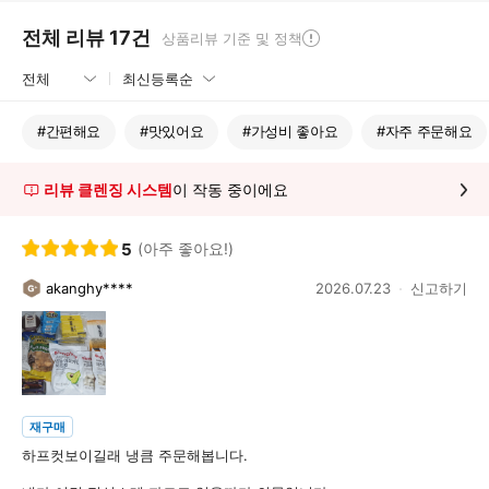
전체 리뷰
17
건
상품리뷰 기준 및 정책
#
간편해요
#
맛있어요
#
가성비 좋아요
#
자주 주문해요
리뷰 클렌징 시스템
이 작동 중이에요
5
(아주 좋아요!)
akanghy****
2026.07.23
신고하기
재구매
하프컷보이길래 냉큼 주문해봅니다.