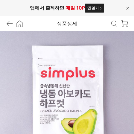
앱에서 출첵하면
매일 10P
앱 열기
닫
기
상품상세