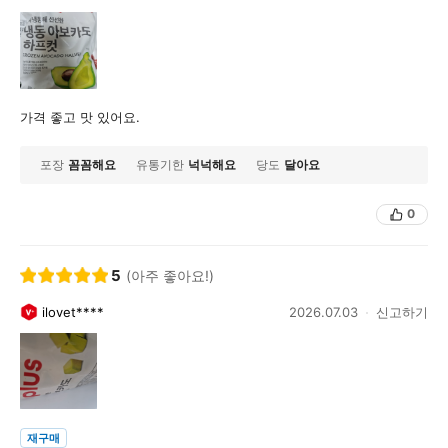
가격 좋고 맛 있어요.
포장
꼼꼼해요
유통기한
넉넉해요
당도
달아요
0
5
(아주 좋아요!)
ilovet****
2026.07.03
신고하기
재구매