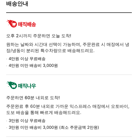
배
배송안내
송/
교
환/
반
품
오후 2시까지 주문하면 오늘 도착!
정
원하는 날짜와 시간대 선택이 가능하며, 주문완료 시 매장에서 냉
보
장/냉동이 분리된 특수차량으로 배송해드려요.
4만원 이상 무료배송
4만원 미만 배송비 3,000원
주문하면 60분 내외로 도착!
주문완료 후 60분 내외로 가까운 익스프레스 매장에서 오토바이,
도보 배송을 통해 빠르게 배송해드려요.
3만원 이상 무료배송
3만원 미만 배송비 3,000원 (최소 주문금액 2만원)