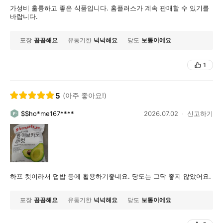
가성비 훌륭하고 좋은 식품입니다. 홈플러스가 계속 판매할 수 있기를
바랍니다.
포장
꼼꼼해요
유통기한
넉넉해요
당도
보통이에요
1
5
(아주 좋아요!)
$$ho*me167****
2026.07.02
신고하기
하프 컷이라서 덥밥 등에 활용하기좋네요. 당도는 그닥 좋지 않았어요.
포장
꼼꼼해요
유통기한
넉넉해요
당도
보통이에요