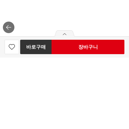
바로구매
장바구니
simplus 냉동 아보카도 하프컷 500G
찜
하
6,890
원
빼
더
기
기
하
최대 50개 구매가능
기
6,890
구매예정금액
원
로그
인
APP 설치
홈플러스 주식회사
고객센터 이용안내