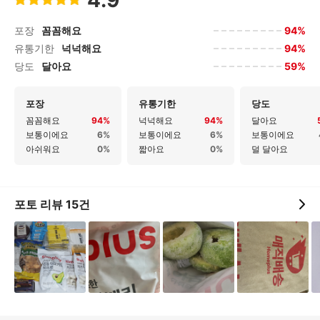
4.9
94%
포장
꼼꼼해요
94%
유통기한
넉넉해요
59%
당도
달아요
포장
유통기한
당도
꼼꼼해요
94%
넉넉해요
94%
달아요
보통이에요
6%
보통이에요
6%
보통이에요
아쉬워요
0%
짧아요
0%
덜 달아요
포토 리뷰
15
건