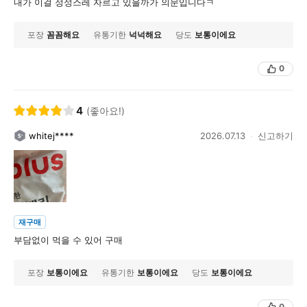
내가 이걸 정성스레 자르고 있을까가 의문입니다ㅋ
포장
꼼꼼해요
유통기한
넉넉해요
당도
보통이에요
0
4
(좋아요!)
whitej****
2026.07.13
신고하기
재구매
부담없이 먹을 수 있어 구매
포장
보통이에요
유통기한
보통이에요
당도
보통이에요
0