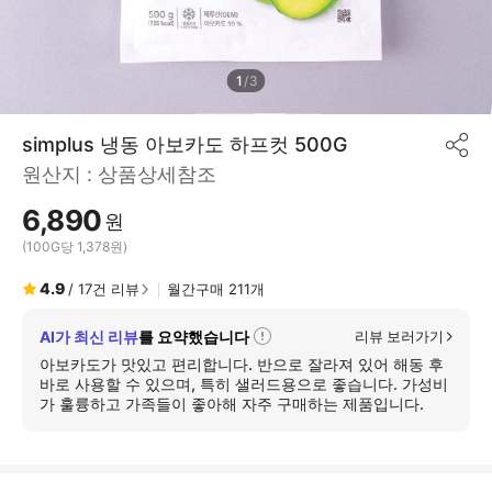
1
/
3
simplus 냉동 아보카도 하프컷 500G
공
원산지 :
상품상세참조
유
하
6,890
기
원
(100G당 1,378원)
4.9
/
17
건 리뷰
월간구매
211
개
AI가 최신 리뷰
를 요약했습니다
리뷰 보러가기
자
세
아보카도가 맛있고 편리합니다. 반으로 잘라져 있어 해동 후
히
바로 사용할 수 있으며, 특히 샐러드용으로 좋습니다. 가성비
보
가 훌륭하고 가족들이 좋아해 자주 구매하는 제품입니다.
기