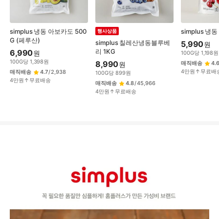
simplus 냉동 아보카도 500
simplus 냉
행사상품
G (페루산)
simplus 칠레산냉동블루베
5,990
원
리 1KG
6,990
원
100
G
당
1,198
원
100
G
당
1,398
원
8,990
매직배송
4.
원
4만원↑무료배
매직배송
4.7
/
2,938
100
G
당
899
원
4만원↑무료배송
매직배송
4.8
/
45,966
4만원↑무료배송
상
품
상
세