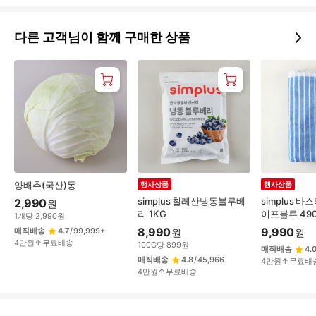
다른 고객님이 함께 구매한 상품
양배추(국산)통
행사상품
행사상품
simplus 칠레산냉동블루베
simplus 바
2,990
원
리 1KG
이프블루 490
1
개
당
2,990
원
8,990
9,990
매직배송
4.7
/
99,999+
원
원
4만원↑무료배송
100
G
당
899
원
매직배송
4.
매직배송
4.8
/
45,966
4만원↑무료배
4만원↑무료배송