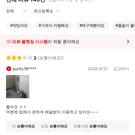
#
맛있어요
#
가격이 저렴해요
#
재구매했어요
#
품질이 좋
리뷰 클렌징 시스템
이 작동 중이에요
3
(보통이에요!)
purity79****
2026.07.21
신고하기
좋아요 ㅎㅎ
덕분에 집에서 편하게 배달받아 이용하고 있어요~~~
맛
보통이에요
포장
보통이에요
유통기한
보통이에요