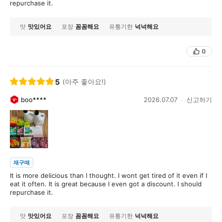
repurchase it.
맛
맛있어요
포장
꼼꼼해요
유통기한
넉넉해요
0
5
(아주 좋아요!)
boo****
2026.07.07
신고하기
재구매
It is more delicious than I thought. I wont get tired of it even if I
eat it often. It is great because I even got a discount. I should
repurchase it.
맛
맛있어요
포장
꼼꼼해요
유통기한
넉넉해요