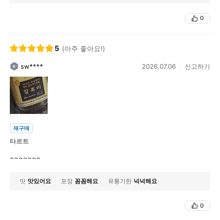
0
5
(아주 좋아요!)
sw****
2026.07.06
신고하기
재구매
타르트
~~~~~~~
맛
맛있어요
포장
꼼꼼해요
유통기한
넉넉해요
0