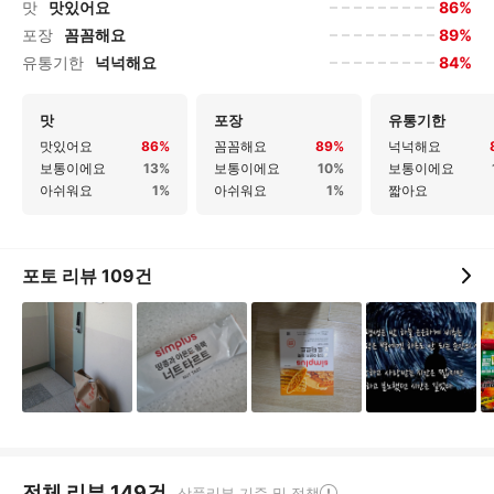
86%
맛
맛있어요
89%
포장
꼼꼼해요
84%
유통기한
넉넉해요
맛
포장
유통기한
맛있어요
86%
꼼꼼해요
89%
넉넉해요
보통이에요
13%
보통이에요
10%
보통이에요
아쉬워요
1%
아쉬워요
1%
짧아요
포토 리뷰
109
건
전체 리뷰
149
건
상품리뷰 기준 및 정책