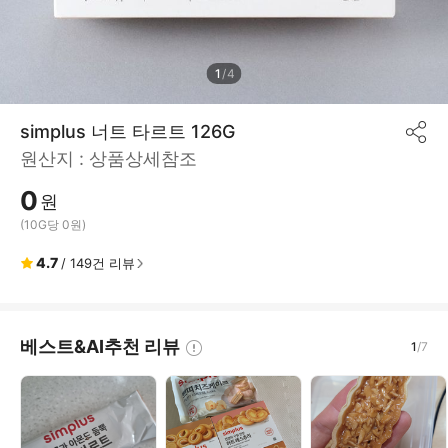
1
/
4
simplus 너트 타르트 126G
공
원산지 :
상품상세참조
유
하
0
기
원
(10G당 0원)
4.7
/
149
건 리뷰
베스트&AI추천 리뷰
1
/
7