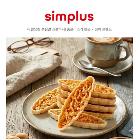
품
상
세