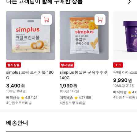
다른 고객님이 함께 구매한 상품
행사상품
행사상품
1+1
simplus 크림 크런치볼 180
simplus 통깔콘 군옥수수맛
우베 아이스크
G
140G
9,990
원
3,490
1,990
원
원
10
ML
당
211
원
10
G
당
194
원
10
G
당
142
원
매직배송
4.
4만원↑무료배
매직배송
4.5
/
121
매직배송
4.7
/
159
4만원↑무료배송
4만원↑무료배송
배
배송안내
송/
교