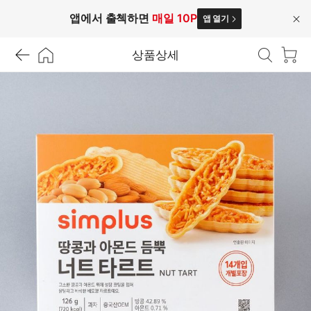
앱에서 출첵하면
매일 10P
앱 열기
닫
기
상품상세