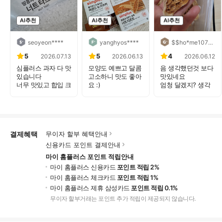
AI추천
AI추천
AI추천
seoyeon****
yanghyos****
$$ho*me107****
5
5
4
2026.07.13
2026.06.13
2026.06.12
심플러스 과자 다 맛
모양도 예쁘고 달콤
음 생각했던것 보다
있습니다
고소하니 맛도 좋아
맛있네요
너무 맛있고 합입 크
요 :)
엄청 달겠지? 생각
기로 ...
바닥에 과...
했는데
...
결제혜택
무이자 할부 혜택안내
신용카드 포인트 결제안내
마이 홈플러스 포인트 적립안내
마이 홈플러스 신용카드
포인트 적립 2%
마이 홈플러스 체크카드
포인트 적립 1%
마이 홈플러스 제휴 삼성카드
포인트 적립 0.1%
무이자 할부거래는 포인트 추가 적립이 제공되지 않습니다.