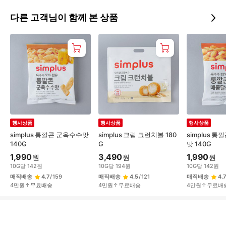
다른 고객님이 함께 본 상품
행사상품
행사상품
행사상품
simplus 통깔콘 군옥수수맛
simplus 크림 크런치볼 180
simplus 
140G
G
맛 140G
1,990
3,490
1,990
원
원
원
10
G
당
142
원
10
G
당
194
원
10
G
당
142
원
매직배송
4.7
/
159
매직배송
4.5
/
121
매직배송
4.7
4만원↑무료배송
4만원↑무료배송
4만원↑무료배
상