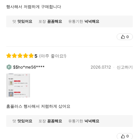
행사해서 저렴하게 구매합니다
맛
맛있어요
포장
꼼꼼해요
유통기한
넉넉해요
0
5
(아주 좋아요!)
$$ho*me56****
2026.07.12
신고하기
홈플러스 행사해서 저렴하게 샀어요
맛
맛있어요
포장
꼼꼼해요
유통기한
넉넉해요
0