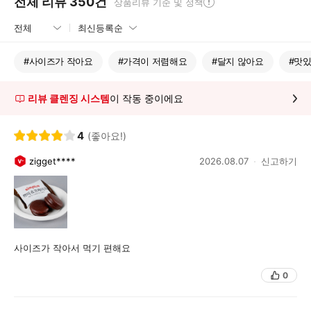
전체 리뷰
350
건
상품리뷰 기준 및 정책
#
사이즈가 작아요
#
가격이 저렴해요
#
달지 않아요
#
맛
리뷰 클렌징 시스템
이 작동 중이에요
4
(좋아요!)
zigget****
2026.08.07
신고하기
사이즈가 작아서 먹기 편해요
0