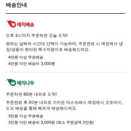
배
배송안내
송/
교
환/
반
품
오후 2시까지 주문하면 오늘 도착!
정
원하는 날짜와 시간대 선택이 가능하며, 주문완료 시 매장에서 냉
보
장/냉동이 분리된 특수차량으로 배송해드려요.
4만원 이상 무료배송
4만원 미만 배송비 3,000원
주문하면 60분 내외로 도착!
주문완료 후 60분 내외로 가까운 익스프레스 매장에서 오토바이,
도보 배송을 통해 빠르게 배송해드려요.
3만원 이상 무료배송
3만원 미만 배송비 3,000원 (최소 주문금액 2만원)