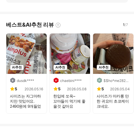
베스트&AI추천 리뷰
1
/
7
AI추천
AI추천
AI추천
dusdk****
chaebini****
$$ho*me282****
5
5
5
2026.05.16
2026.05.08
2026.05.04
사이즈는 자그마하
한입에 쏘옥~
사이즈가 마카롱 만
지만 맛있어요.
꼬마들이 먹기에 좋
한 귀요미 초코케이
2490원에 9개들었
을것 같아요
크네요.
으...
역시 홈플...
당이 과...