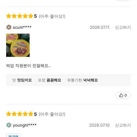
5
(아주 좋아요!)
scum****
2026.07.11
신고하기
픽업 직원분이 친절해요..
맛
맛있어요
포장
꼼꼼해요
유통기한
넉넉해요
0
5
(아주 좋아요!)
younghl****
2026.07.10
신고하기
재구매