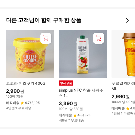
다른 고객님이 함께 구매한 상품
코코라 치즈쿠키 400G
푸르밀 예가체
행사상품
ML
simplus NFC 착즙 사과주
2,990
원
스 1L
2,990
원
10
G
당
75
원
100
ML
당
997
3,390
매직배송
4.7
/
2,195
원
4만원↑무료배송
매직배송
4.
100
ML
당
339
원
4만원↑무료배
매직배송
4.8
/
373
4만원↑무료배송