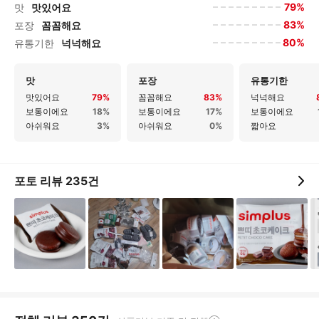
79%
맛
맛있어요
83%
포장
꼼꼼해요
80%
유통기한
넉넉해요
맛
포장
유통기한
맛있어요
79%
꼼꼼해요
83%
넉넉해요
보통이에요
18%
보통이에요
17%
보통이에요
아쉬워요
3%
아쉬워요
0%
짧아요
포토 리뷰
235
건