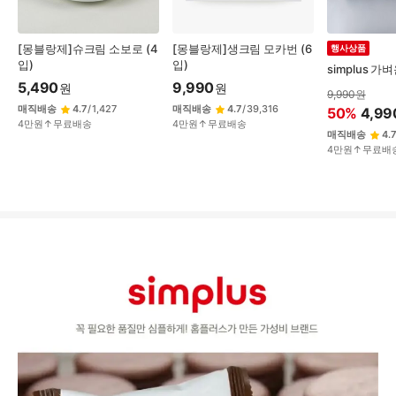
[몽블랑제]슈크림 소보로 (4
[몽블랑제]생크림 모카번 (6
행사상품
입)
입)
simplus 
5,490
9,990
원
원
9,990
원
매직배송
4.7
/
1,427
매직배송
4.7
/
39,316
50
%
4,99
4만원↑무료배송
4만원↑무료배송
매직배송
4.7
4만원↑무료배
상
품
상
세