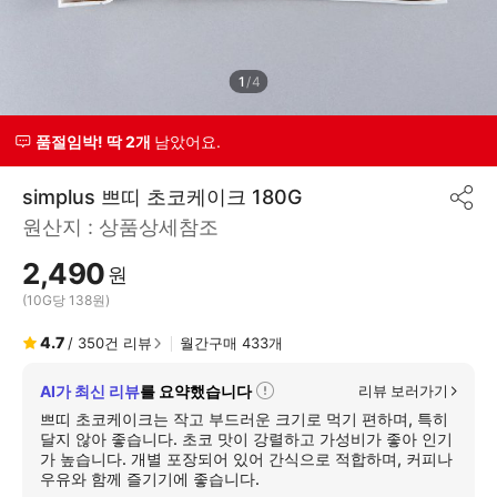
1
/
4
품절임박! 딱 2개
남았어요.
simplus 쁘띠 초코케이크 180G
공
원산지 :
상품상세참조
유
하
2,490
기
원
(10G당 138원)
4.7
/
350
건 리뷰
월간구매
433
개
AI가 최신 리뷰
를 요약했습니다
리뷰 보러가기
자
세
쁘띠 초코케이크는 작고 부드러운 크기로 먹기 편하며, 특히
히
달지 않아 좋습니다. 초코 맛이 강렬하고 가성비가 좋아 인기
보
가 높습니다. 개별 포장되어 있어 간식으로 적합하며, 커피나
기
우유와 함께 즐기기에 좋습니다.