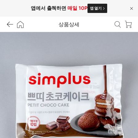
앱에서 출첵하면
매일 10P
앱 열기
닫
기
상품상세