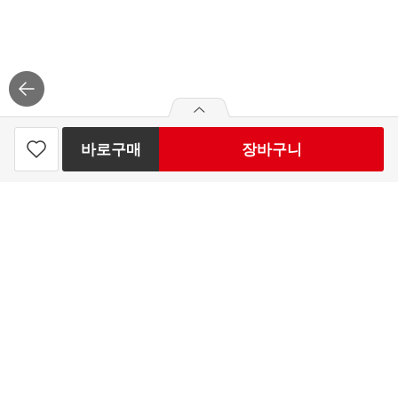
바로구매
장바구니
simplus 쁘띠 초코케이크 180G
찜
하
2
개 남음
기
2,490
원
빼
더
기
하
최대 50개 구매가능
기
2,490
구매예정금액
로그
인
APP 설치
원
홈플러스 주식회사
고객센터 이용안내