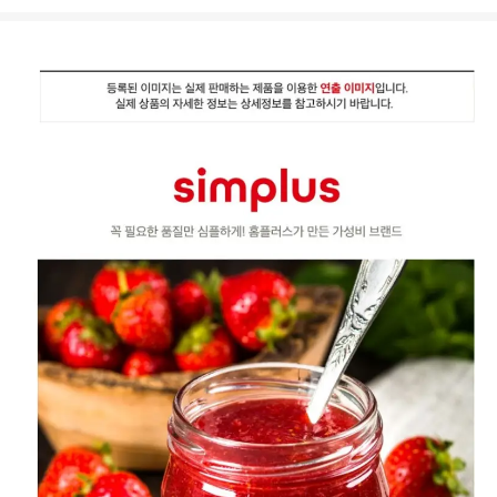
상
품
상
세