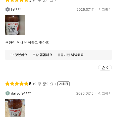
5
lh****
2026.07.17
신고하기
용량이 커서 넉넉하고 좋아요
맛
맛있어요
포장
꼼꼼해요
유통기한
넉넉해요
0
5
(아주 좋아요!)
AI추천
dailydre****
2026.07.15
신고하기