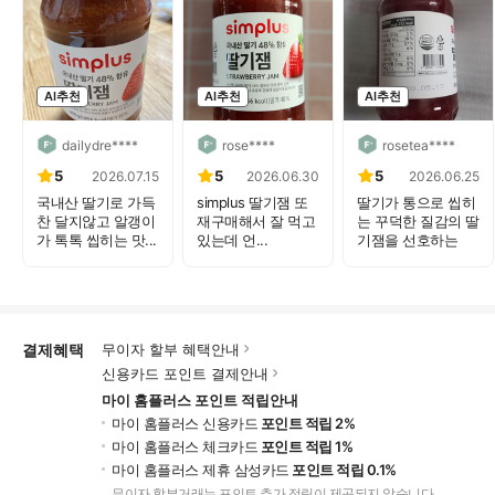
AI추천
AI추천
AI추천
dailydre****
rose****
rosetea****
5
5
5
2026.07.15
2026.06.30
2026.06.25
국내산 딸기로 가득
simplus 딸기잼 또
딸기가 통으로 씹히
찬 달지않고 알갱이
재구매해서 잘 먹고
는 꾸덕한 질감의 딸
가 톡톡 씹히는 맛...
있는데 언...
기잼을 선호하는
데...
결제혜택
무이자 할부 혜택안내
신용카드 포인트 결제안내
마이 홈플러스 포인트 적립안내
마이 홈플러스 신용카드
포인트 적립 2%
마이 홈플러스 체크카드
포인트 적립 1%
마이 홈플러스 제휴 삼성카드
포인트 적립 0.1%
무이자 할부거래는 포인트 추가 적립이 제공되지 않습니다.