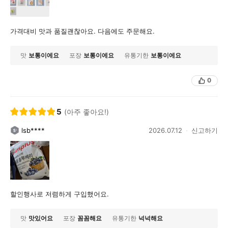
가격대비 맛과 품질괜찮아요. 다음에도 주문해요.
맛
보통이에요
포장
보통이에요
유통기한
보통이에요
0
5
(아주 좋아요!)
lsb****
2026.07.12
신고하기
할인행사로 저렴하게 구입했어요.
맛
맛있어요
포장
꼼꼼해요
유통기한
넉넉해요