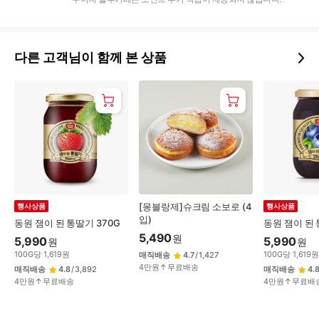
다른 고객님이 함께 본 상품
[몽블랑제]슈크림 소보로 (4
행사상품
행사상품
입)
동원 잼이 된 통딸기 370G
동원 잼이 된 
5,490
원
5,990
5,990
원
원
100
G
당
1,619
원
100
G
당
1,619
매직배송
4.7
/
1,427
4만원↑무료배송
매직배송
4.8
/
3,892
매직배송
4.
4만원↑무료배송
4만원↑무료배