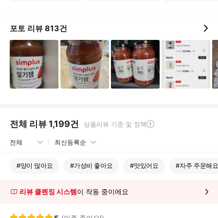
포토 리뷰
813
건
전체 리뷰
1,199
건
상품리뷰 기준 및 정책
#
양이 많아요
#
가성비 좋아요
#
맛있어요
#
자주 주문해
리뷰 클렌징 시스템
이 작동 중이에요
(아주 좋아요!)