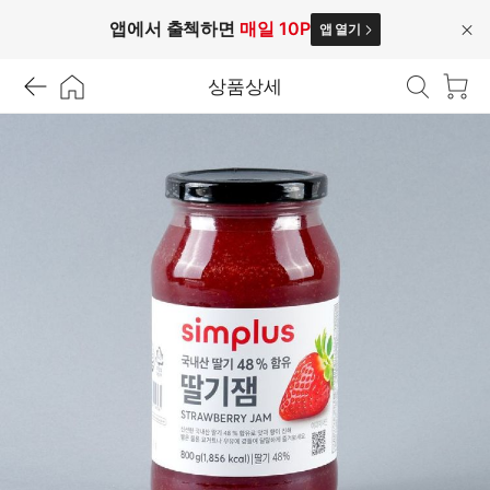
앱에서 출첵하면
매일 10P
앱 열기
닫
기
상품상세