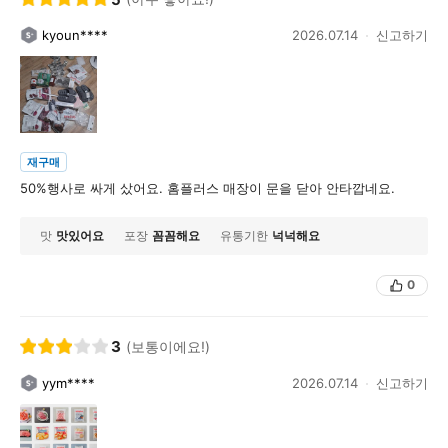
kyoun****
2026.07.14
신고하기
재구매
50%행사로 싸게 샀어요. 홈플러스 매장이 문을 닫아 안타깝네요.
맛
맛있어요
포장
꼼꼼해요
유통기한
넉넉해요
0
3
(보통이에요!)
yym****
2026.07.14
신고하기