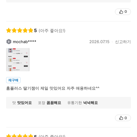
0
5
(아주 좋아요!)
mochab****
2026.07.15
신고하기
재구매
홈플러스 딸기잼이 제일 맛있어요 자주 애용하네요^^
맛
맛있어요
포장
꼼꼼해요
유통기한
넉넉해요
0
5
(아주 좋아요!)