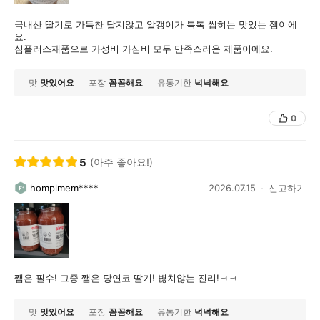
국내산 딸기로 가득찬 달지않고 알갱이가 톡톡 씹히는 맛있는 잼이에
요.
심플러스재품으로 가성비 가심비 모두 만족스러운 제품이에요.
맛
맛있어요
포장
꼼꼼해요
유통기한
넉넉해요
0
5
(아주 좋아요!)
homplmem****
2026.07.15
신고하기
쨈은 필수! 그중 쨈은 당연코 딸기! 볂치않는 진리!ㅋㅋ
맛
맛있어요
포장
꼼꼼해요
유통기한
넉넉해요