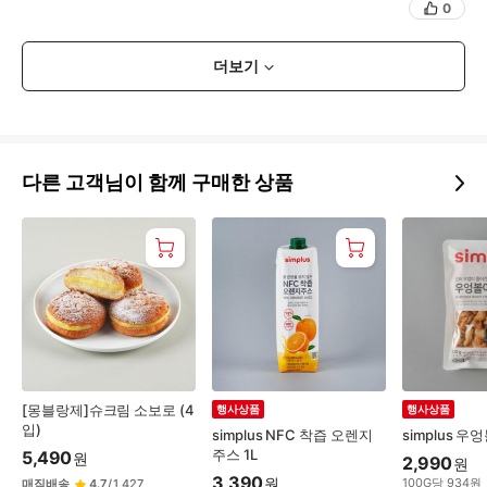
0
더보기
다른 고객님이 함께 구매한 상품
[몽블랑제]슈크림 소보로 (4
행사상품
행사상품
입)
simplus NFC 착즙 오렌지
simplus 우
주스 1L
5,490
원
2,990
원
3,390
원
100
G
당
934
원
매직배송
4.7
/
1,427