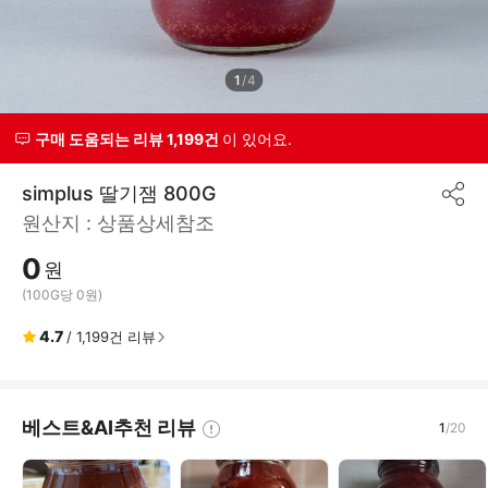
1
/
4
구매 도움되는 리뷰 1,199건
이 있어요.
simplus 딸기잼 800G
공
원산지 :
상품상세참조
유
하
0
기
원
(100G당 0원)
4.7
/
1,199
건 리뷰
베스트&AI추천 리뷰
1
/
20