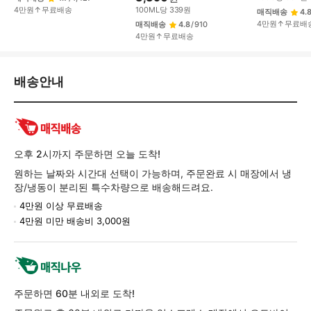
4만원↑무료배송
100
ML
당
339
원
매직배송
4.
4만원↑무료배
매직배송
4.8
/
910
4만원↑무료배송
배
배송안내
송/
교
환/
반
품
오후 2시까지 주문하면 오늘 도착!
정
원하는 날짜와 시간대 선택이 가능하며, 주문완료 시 매장에서 냉
보
장/냉동이 분리된 특수차량으로 배송해드려요.
4만원 이상 무료배송
4만원 미만 배송비 3,000원
주문하면 60분 내외로 도착!