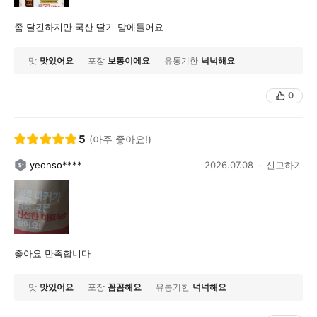
좀 달긴하지만 국산 딸기 맘에들어요
맛
맛있어요
포장
보통이에요
유통기한
넉넉해요
0
5
(아주 좋아요!)
yeonso****
2026.07.08
신고하기
좋아요 만족합니다
맛
맛있어요
포장
꼼꼼해요
유통기한
넉넉해요