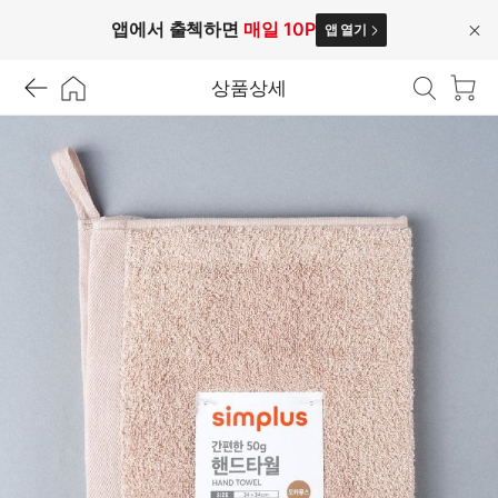
앱에서 출첵하면
매일 10P
앱 열기
닫
기
상품상세