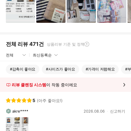
전체 리뷰
471
건
상품리뷰 기준 및 정책
#
감촉이 좋아요
#
사이즈가 좋아요
#
가격이 저렴해요
#
리뷰 클렌징 시스템
이 작동 중이에요
5
(아주 좋아요!)
akre****
2026.08.06
신고하기