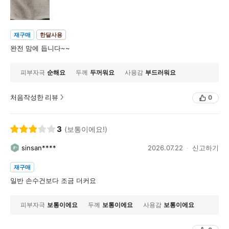
재구매
한달사용
완전 맘에 듭니다~~
피부자극
순해요
두께
두꺼워요
사용감
부드러워요
처음작성한 리뷰
0
3
(보통이에요!)
sinsan****
2026.07.22
신고하기
재구매
일반 손수건보다 조금 더커요
피부자극
보통이에요
두께
보통이에요
사용감
보통이에요