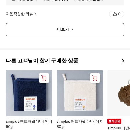
처음작성한 리뷰
0
더보기
다른 고객님이 함께 구매한 상품
simplus 핸드타월 1P 네이비
simplus 핸드타월 1P 베이지
행사상품
50g
50g
simplus 데