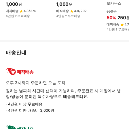
모카무스
1,000
1,000
원
원
매직배송
4.8
/
374
매직배송
4.8
/
202
500
원
4만원↑무료배송
4만원↑무료배송
50
%
250
매직배송
4.7
4만원↑무료배
배
배송안내
송/
교
환/
반
품
오후 2시까지 주문하면 오늘 도착!
정
원하는 날짜와 시간대 선택이 가능하며, 주문완료 시 매장에서 냉
보
장/냉동이 분리된 특수차량으로 배송해드려요.
4만원 이상 무료배송
4만원 미만 배송비 3,000원