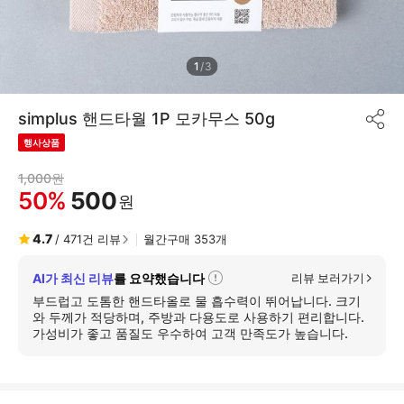
1
/
3
simplus 핸드타월 1P 모카무스 50g
공
유
행사상품
하
기
1,000
원
50
%
500
원
4.7
/
471
건 리뷰
월간구매
353
개
AI가 최신 리뷰
를 요약했습니다
리뷰 보러가기
자
세
부드럽고 도톰한 핸드타올로 물 흡수력이 뛰어납니다. 크기
히
와 두께가 적당하며, 주방과 다용도로 사용하기 편리합니다.
보
가성비가 좋고 품질도 우수하여 고객 만족도가 높습니다.
기