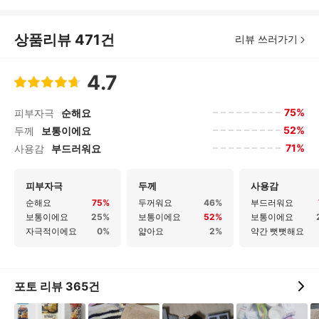
상품리뷰
471
건
리뷰 쓰러가기
4.7
75%
피부자극
순해요
52%
두께
보통이에요
71%
사용감
부드러워요
피부자극
두께
사용감
순해요
75%
두꺼워요
46%
부드러워요
보통이에요
25%
보통이에요
52%
보통이에요
자극적이에요
0%
얇아요
2%
약간 뻣뻣해요
포토 리뷰
365
건