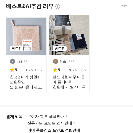
베스트&AI추천 리뷰
1
/
2
AI추천
AI추천
red****
fkdd****
5
5
2026.01.07
2025.11.06
친정엄마가 병원에
핸드타월 너무 마음
입원중인데
에 듭니다!!
요 핸드타올이 필요
천원에 기 퀄리티 무
해서 구...
슨...
결제혜택
무이자 할부 혜택안내
신용카드 포인트 결제안내
마이 홈플러스 포인트 적립안내