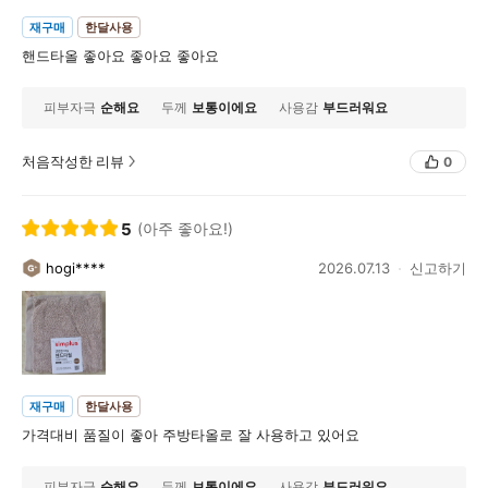
재구매
한달사용
핸드타올 좋아요 좋아요 좋아요
피부자극
순해요
두께
보통이에요
사용감
부드러워요
처음작성한 리뷰
0
5
(아주 좋아요!)
hogi****
2026.07.13
신고하기
재구매
한달사용
가격대비 품질이 좋아 주방타올로 잘 사용하고 있어요
피부자극
순해요
두께
보통이에요
사용감
부드러워요