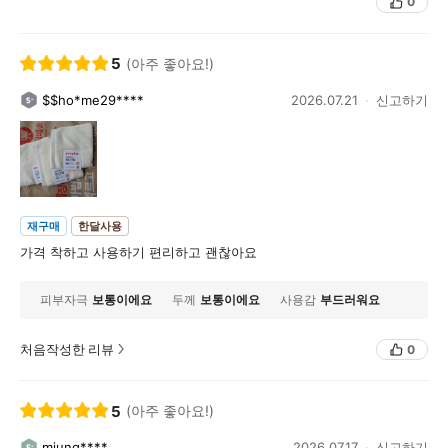
0
5
(아주 좋아요!)
$$ho*me29****
2026.07.21
신고하기
재구매
한달사용
가격 착하고 사용하기 편리하고 괜찮아요
피부자극
보통이에요
두께
보통이에요
사용감
부드러워요
처음작성한 리뷰
0
5
(아주 좋아요!)
mjung****
2026.07.17
신고하기