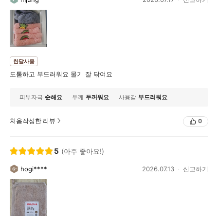
한달사용
도톰하고 부드러워요 물기 잘 닦여요
피부자극
순해요
두께
두꺼워요
사용감
부드러워요
처음작성한 리뷰
0
5
(아주 좋아요!)
hogi****
2026.07.13
신고하기