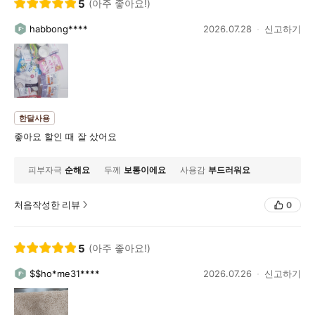
5
(아주 좋아요!)
habbong****
2026.07.28
신고하기
한달사용
좋아요 할인 때 잘 샀어요
피부자극
순해요
두께
보통이에요
사용감
부드러워요
처음작성한 리뷰
0
5
(아주 좋아요!)
$$ho*me31****
2026.07.26
신고하기