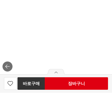
바로구매
장바구니
simplus 핸드타월 1P 모카무스 50g
찜
하
500
원
빼
더
기
기
하
1일 동안 최대 50개 구매가능
기