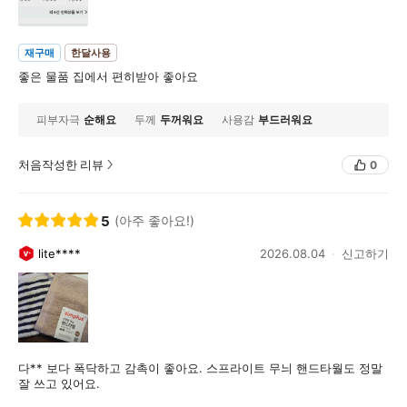
재구매
한달사용
좋은 물품 집에서 편히받아 좋아요
피부자극
순해요
두께
두꺼워요
사용감
부드러워요
처음작성한 리뷰
0
5
(아주 좋아요!)
lite****
2026.08.04
신고하기
다** 보다 폭닥하고 감촉이 좋아요. 스프라이트 무늬 핸드타월도 정말
잘 쓰고 있어요.