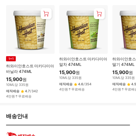
하와이안호스트 마카다미아
하와이안호스
1+1
말차 474ML
딸기 474ML
하와이안호스트 마카다미아
바닐라 474ML
15,900
15,900
원
원
10
ML
당
335
원
10
ML
당
335
원
15,900
원
매직배송
4.6
/
354
매직배송
4.
10
ML
당
335
원
4만원↑무료배송
4만원↑무료배
매직배송
4.7
/
342
4만원↑무료배송
배
배송안내
송/
교
환/