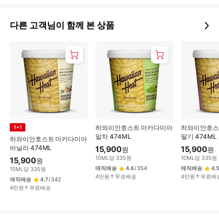
다른 고객님이 함께 본 상품
하와이안호스트 마카다미아
하와이안호스
1+1
말차 474ML
딸기 474ML
하와이안호스트 마카다미아
바닐라 474ML
15,900
15,900
원
원
10
ML
당
335
원
10
ML
당
335
원
15,900
원
매직배송
4.6
/
354
매직배송
4.
10
ML
당
335
원
4만원↑무료배송
4만원↑무료배
매직배송
4.7
/
342
4만원↑무료배송