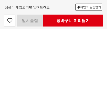
상품이 재입고되면 알려드려요
재입고 알림받기
1+1
0
2개 담으면, 그 중 1개 무료
개 무료
일시품절
장바구니 미리담기
찜
하
하와이안호스트 마카다미아 초코 474ML
기
15,900
원
빼
더
기
하
최대 50개 구매가능
기
로그
인
APP 설치
15,900
구매예정금액
원
홈플러스 주식회사
고객센터 이용안내
업무시간 : 10시 ~ 20시
onlinemart@homeplus.co.kr
홈플러스 온라인 고객센터 챗봇