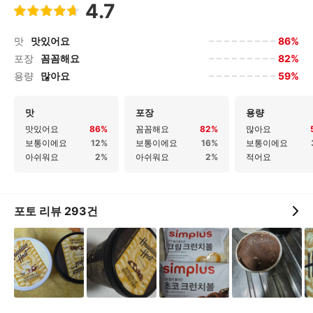
4.7
86%
맛
맛있어요
82%
포장
꼼꼼해요
59%
용량
많아요
맛
포장
용량
맛있어요
86%
꼼꼼해요
82%
많아요
보통이에요
12%
보통이에요
16%
보통이에요
아쉬워요
2%
아쉬워요
2%
적어요
포토 리뷰
293
건