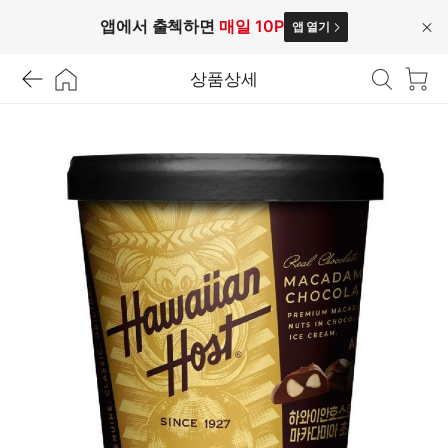
앱에서 출첵하면
매일 10P
앱 열기
닫
기
상품상세