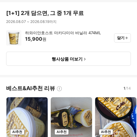
[
1+1
]
2개 담으면, 그 중 1개 무료
2026.08.07
~
2026.08.19
까지
하와이안호스트 마카다미아 바닐라 474ML
담기
15,900
원
행사상품 더보기
베스트&AI추천 리뷰
1
/
14
AI추천
AI추천
AI추천