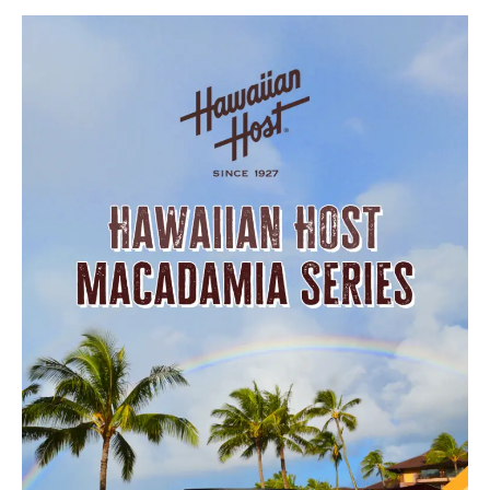
상
품
상
세