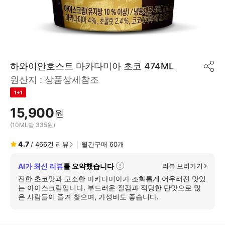
하와이안호스트 마카다미아 초코 474ML
공
원산지 :
상품상세참조
유
하
1+1
기
15,900
원
(10ML당 335원)
4.7
/
466
건 리뷰
월간구매
60
개
AI가 최신 리뷰
를 요약했습니다
리뷰 보러가기
자
세
진한 초코맛과 고소한 마카다미아가 조화롭게 어우러진 맛있
히
는 아이스크림입니다. 부드러운 질감과 적당한 단맛으로 많
보
은 사람들이 즐겨 찾으며, 가성비도 좋습니다.
기