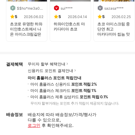
$$ho*me3a04a473****
sui****
sazasa****
5
5
5
2026.06.02
2026.04.14
2026.02.25
초코로 유명한 하와
하와이안호스트 마
초코 아이스크림 중
이안호스트에서 나
카다미아 초코
단연 최고
온 아이스크림같은
마카다미아 씹늠 맛
데 ...
초코맛이 진하고 맛
도 ...
있어...
결제혜택
무이자 할부 혜택안내
신용카드 포인트 결제안내
마이 홈플러스 포인트 적립안내
마이 홈플러스 신용카드
포인트 적립 2%
마이 홈플러스 체크카드
포인트 적립 1%
마이 홈플러스 제휴 삼성카드
포인트 적립 0.1%
무이자 할부거래는 포인트 추가 적립이 제공되지 않습니다.
배송정보
배송지에 따라 배송정보/가격/행사가
다를 수 있으므로,
로그인
후 확인해주세요.