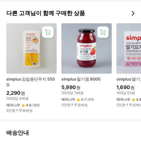
다른 고객님이 함께 구매한 상품
simplus 김밥용단무지 550
simplus 딸기잼 800G
simplus 딸
G
5,990
1,690
원
원
2,290
원
100
G
당
749
원
10
G
당
53
원
100
G
당
416
원
매직나우
4.7
/
310
매직나우
4.
3만원↑무료배송
3만원↑무료배
매직나우
4.8
/
305
3만원↑무료배송
배
배송안내
송/