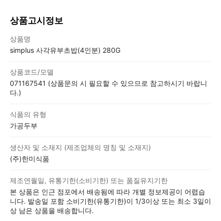
상품고시정보
상품고시정보표
상품명
simplus 사각유부초밥(4인분) 280G
상품코드/모델
071167541 (상품문의 시 필요할 수 있으므로 참고하시기 바랍니
다.)
식품의 유형
가공두부
생산자 및 소재지 (제조업체의 명칭 및 소재지)
(주)한미식품
제조연월일, 유통기한(소비기한) 또는 품질유지기한
본 상품은 인근 점포에서 배송됨에 따라 개별 정보제공이 어렵습
니다. 발송일 포함 소비기한(유통기한)이 1/3이상 또는 최소 3일이
상 남은 상품을 배송합니다.