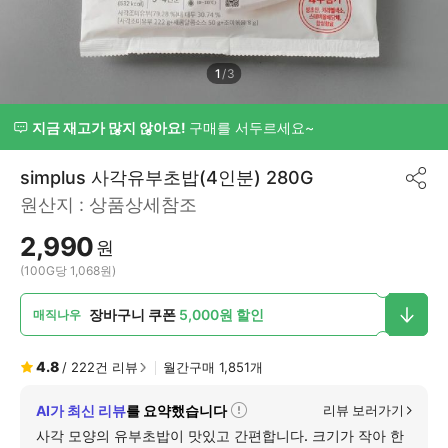
1
/
3
지금 재고가 많지 않아요!
구매를 서두르세요~
simplus 사각유부초밥(4인분) 280G
공
원산지 :
상품상세참조
유
하
2,990
기
원
(100G당 1,068원)
장바구니 쿠폰
5,000원 할인
매직나우
4.8
/
222
건 리뷰
월간구매
1,851
개
AI가 최신 리뷰
를 요약했습니다
리뷰 보러가기
자
세
사각 모양의 유부초밥이 맛있고 간편합니다. 크기가 작아 한