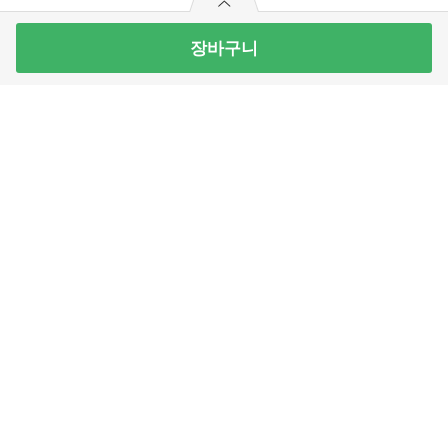
장바구니
simplus 사각유부초밥(4인분) 280G
7
개 남음
2,990
원
빼
더
기
하
최대 10개 구매가능
기
2,990
구매예정금액
로그
인
APP 설치
원
주식회사 홈플러스익스프레스
고객센터 이용안내
09시~22시, 주말/공휴일 10시~22시
Email :
onlinemart@homeplus-express.co.kr