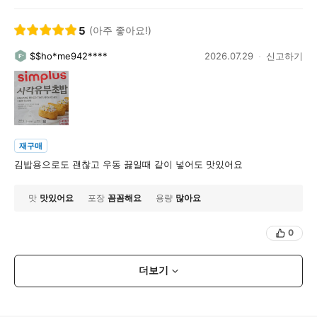
5
(아주 좋아요!)
$$ho*me942****
2026.07.29
신고하기
재구매
김밥용으로도 괜찮고 우동 끓일때 같이 넣어도 맛있어요
맛
맛있어요
포장
꼼꼼해요
용량
많아요
0
더보기