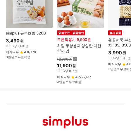
simplus 유부초밥 320G
중복쿠폰
상품할인
행사상품
쿠폰적용시 9,900원
환공어묵 부
3,490
원
치 10입 350
하림 무항생제 영양란 대란
100
G
당
1,091
원
25개입
3,990
매직나우
4.8
/
178
원
3만원↑무료배송
100
G
당
1,140
원
12,900
원
매직나우
4.
11,900
원
3만원↑무료배
100
G
당
915
원
매직나우
4.7
/
27,137
3만원↑무료배송
상
품
상
세