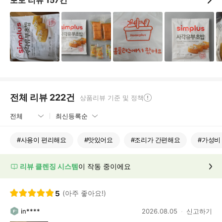
포토 리뷰
157
건
전체 리뷰
222
건
상품리뷰 기준 및 정책
#
사용이 편리해요
#
맛있어요
#
조리가 간편해요
#
가성비
리뷰 클렌징 시스템
이 작동 중이에요
5
(아주 좋아요!)
in****
2026.08.05
신고하기