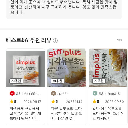
히
입에 먹기 좋으며, 가성비도 뛰어납니다. 특히 새콤한 맛이 일
보
품이고, 신선하여 자주 구매하게 됩니다. 양도 많아 만족스럽
기
습니다.
베스트&AI추천 리뷰
1
/
3
AI추천
AI추천
AI추천
$$ho*me99****
su****
$$ho*me818****
5
5
5
2026.06.17
2025.11.14
2025.09.30
저렴하게 구입해서
다른 유부초밥 보다
일반 삼각유부초밥
잘 먹었어요 많이 새
시큼한 맛이 덜해 입
보다 용량이 조금 적
콤해서 단무지나 ...
에 더 잘 맞았...
긴 하지만!
사각유...