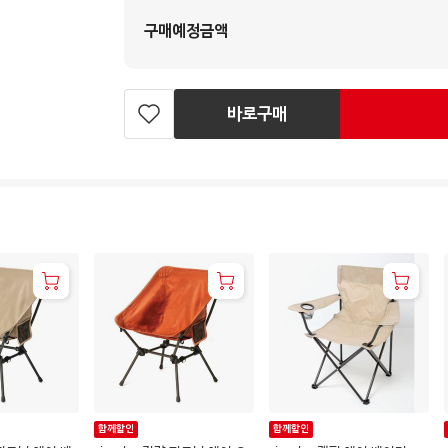
구매예정금액
바로구매
찜
하
기
함께할인
함께할인