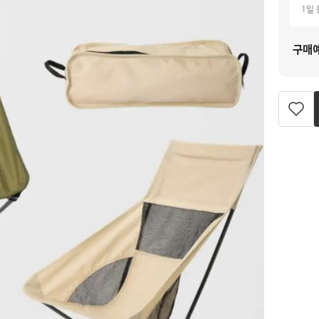
1일 
구매
찜
하
기