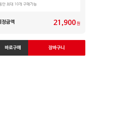
동안 최대 10개 구매가능
기
21,900
예정금액
원
바로구매
장바구니