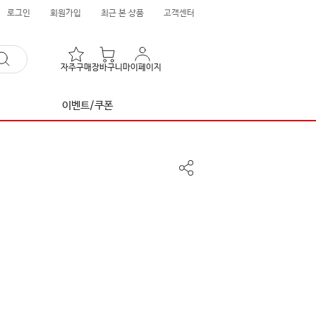
로그인
회원가입
최근 본 상품
고객센터
자주구매
장바구니
마이페이지
이벤트/쿠폰
공
유
하
기