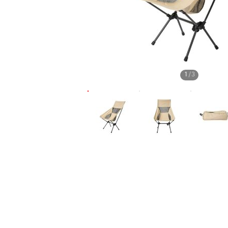
1
/
3