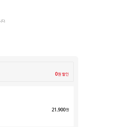
니다.
0
원 할인
21,900
원