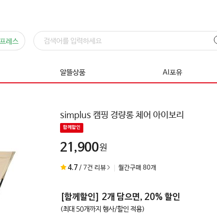
프레스
알뜰상품
AI포유
simplus 캠핑 경량롱 체어 아이보리
함께할인
21,900
원
4.7
/
7
건 리뷰
월간구매
80
개
[
함께할인
]
2개 담으면, 20% 할인
(최대 50개까지 행사/할인 적용)