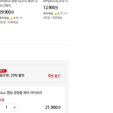
simplus 경량 피크닉 체어 다
simplus 피크닉 테이블
simplus 캠핑 경
크그레이
다크그레이
12,900
원
29,900
24,900
원
원
매직배송
4.7
/
276
4만원↑무료배송
매직배송
4.5
/
15
매직배송
5.0
/
2
4만원↑무료배송
4만원↑무료배송
께할인
 담으면, 20% 할인
0
원 할인
mplus 캠핑 경량롱 체어 아이보리
남음
21,900
원
더
하