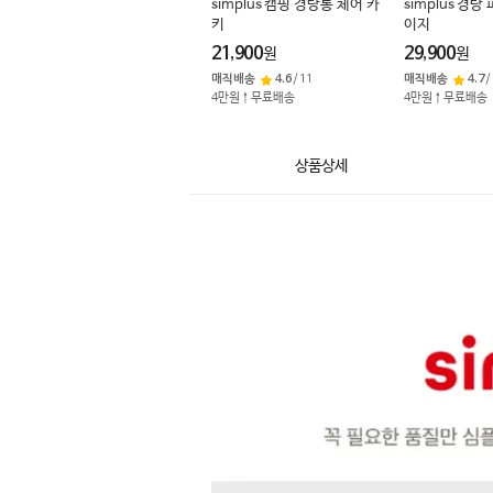
simplus 캠핑 경량롱 체어 카
simplus 경량
키
이지
21,900
29,900
원
원
매직배송
4.6
/
11
매직배송
4.7
/
4만원↑무료배송
4만원↑무료배송
상품상세
상
품
상
세