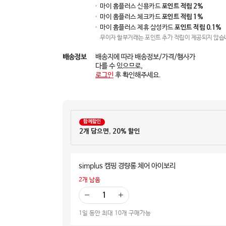
마이 홈플러스 신용카드
포인트 적립 2%
마이 홈플러스 체크카드
포인트 적립 1%
마이 홈플러스 제휴 삼성카드
포인트 적립 0.1%
무이자 할부거래는 포인트 추가 적립이 제공되지 않습
배송정보
배송지에 따라 배송정보/가격/행사가
다를 수 있으므로,
로그인
후 확인해주세요.
함께할인
2개 담으면, 20% 할인
simplus 캠핑 경량롱 체어 아이보리
2
개 남음
빼
더
기
하
1일 동안 최대 10개 구매가능
기