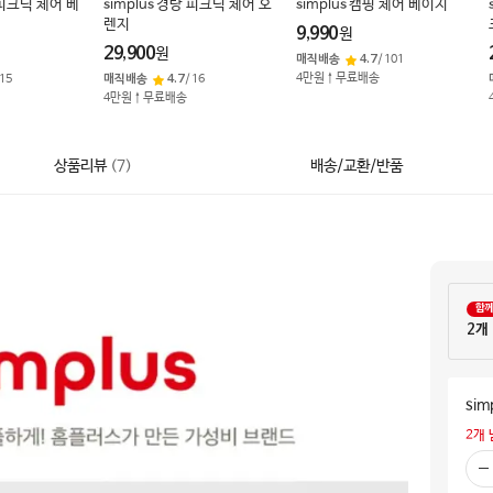
 피크닉 체어 베
simplus 경량 피크닉 체어 오
simplus 캠핑 체어 베이지
렌지
9,990
원
29,900
원
매직배송
4.7
/
101
4만원↑무료배송
15
매직배송
4.7
/
16
4만원↑무료배송
상품리뷰
(
7
)
배송/교환/반품
함
2개
si
2
개 
빼
기