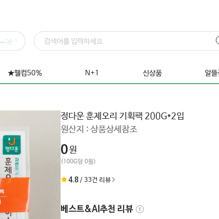
프레스
★웰컴50%
N+1
신상품
알뜰
정다운 훈제오리 기획팩 200G*2입
원산지 :
상품상세참조
0
원
(100G당 0원)
4.8
/
33
건 리뷰
베스트&AI추천 리뷰