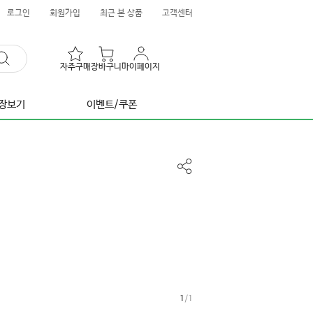
로그인
회원가입
최근 본 상품
고객센터
자주구매
장바구니
마이페이지
장보기
이벤트/쿠폰
공
유
하
기
1
/
1