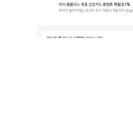
마이 홈플러스 제휴 삼성카드
포인트 적립 0.1%
무이자 할부거래는 포인트 추가 적립이 제공되지 않습
정다운 훈제오리 기획팩 200G*2입
빼
더
기
하
기
구매예정금액
판매종