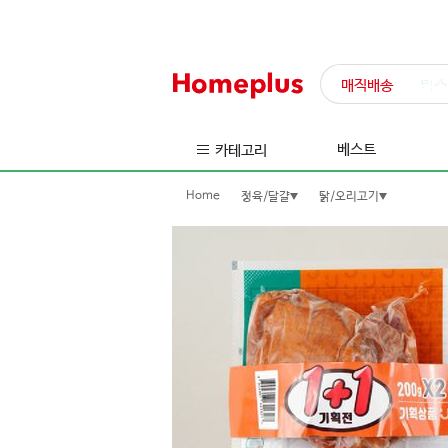
매직배송
익스
베스트
카테고리
Home
정육/달걀
닭/오리고기