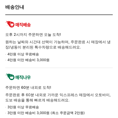
배
배송안내
송/
교
환/
반
품
오후 2시까지 주문하면 오늘 도착!
정
원하는 날짜와 시간대 선택이 가능하며, 주문완료 시 매장에서 냉
보
장/냉동이 분리된 특수차량으로 배송해드려요.
4만원 이상 무료배송
4만원 미만 배송비 3,000원
주문하면 60분 내외로 도착!
주문완료 후 60분 내외로 가까운 익스프레스 매장에서 오토바이,
도보 배송을 통해 빠르게 배송해드려요.
3만원 이상 무료배송
3만원 미만 배송비 3,000원 (최소 주문금액 2만원)