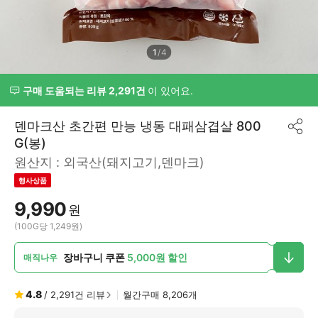
1
/
4
구매 도움되는 리뷰 2,291건
이 있어요.
덴마크산 초간편 만능 냉동 대패삼겹살 800
공
G(봉)
유
하
원산지 :
외국산(돼지고기,덴마크)
기
행사상품
9,990
원
(100G당 1,249원)
장바구니 쿠폰
5,000원 할인
매직나우
4.8
/
2,291
건 리뷰
월간구매
8,206
개