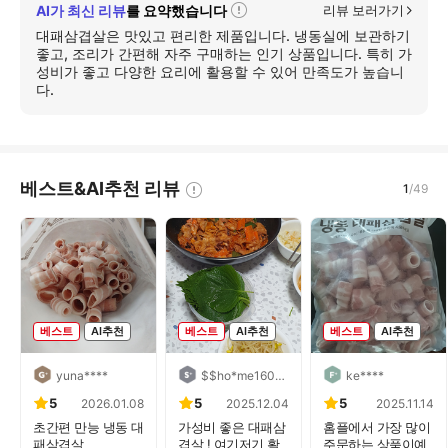
AI가 최신 리뷰
를 요약했습니다
리뷰 보러가기
자
세
대패삼겹살은 맛있고 편리한 제품입니다. 냉동실에 보관하기
히
좋고, 조리가 간편해 자주 구매하는 인기 상품입니다. 특히 가
보
성비가 좋고 다양한 요리에 활용할 수 있어 만족도가 높습니
기
다.
베스트&AI추천 리뷰
1
/
49
베스트
AI추천
베스트
AI추천
베스트
AI추천
yuna****
$$ho*me160****
ke****
5
5
5
2026.01.08
2025.12.04
2025.11.14
초간편 만능 냉동 대
가성비 좋은 대패삼
홈플에서 가장 많이
패삼겹살
겹살 ! 여기저기 활
주문하는 상품이예