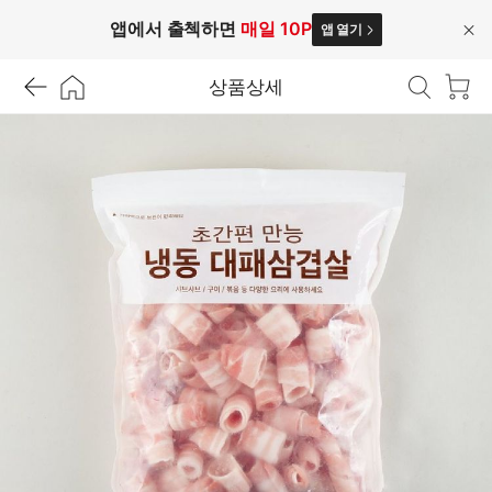
앱에서 출첵하면
매일 10P
앱 열기
닫
기
상품상세