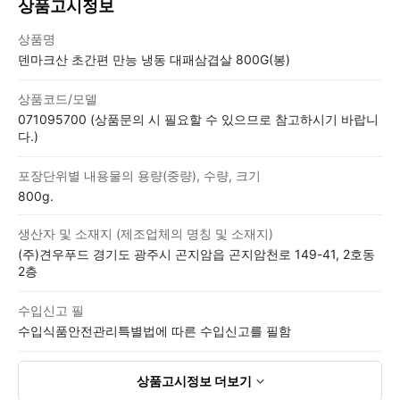
상품고시정보
상품고시정보표
상품명
덴마크산 초간편 만능 냉동 대패삼겹살 800G(봉)
상품코드/모델
071095700 (상품문의 시 필요할 수 있으므로 참고하시기 바랍니
다.)
포장단위별 내용물의 용량(중량), 수량, 크기
800g.
생산자 및 소재지 (제조업체의 명칭 및 소재지)
(주)견우푸드 경기도 광주시 곤지암읍 곤지암천로 149-41, 2호동
2층
수입신고 필
수입식품안전관리특별법에 따른 수입신고를 필함
상품고시정보
더보기