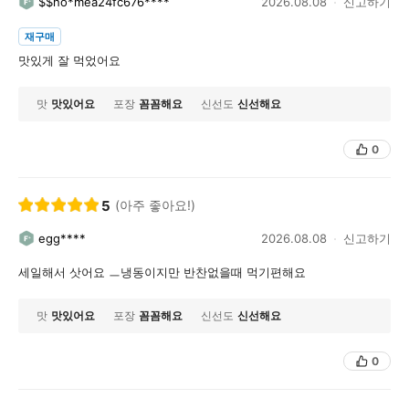
$$ho*mea24fc676****
2026.08.08
신고하기
재구매
맛있게 잘 먹었어요
맛
맛있어요
포장
꼼꼼해요
신선도
신선해요
0
5
(아주 좋아요!)
egg****
2026.08.08
신고하기
세일해서 삿어요 ㅡ냉동이지만 반찬없을때 먹기편해요
맛
맛있어요
포장
꼼꼼해요
신선도
신선해요
0