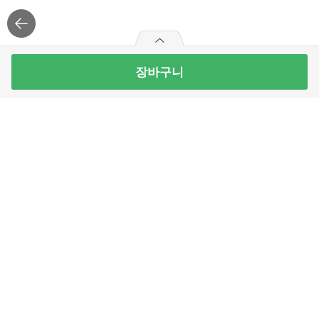
장바구니
덴마크산 초간편 만능 냉동 대패삼겹살 800G(봉)
13
개 남음
9,990
원
빼
더
기
하
최대 10개 구매가능
기
9,990
구매예정금액
로그
인
APP 설치
원
주식회사 홈플러스익스프레스
고객센터 이용안내
09시~22시, 주말/공휴일 10시~22시
Email :
onlinemart@homeplus-express.co.kr