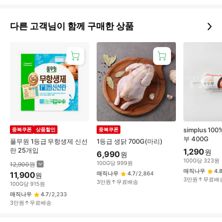
다른 고객님이 함께 구매한 상품
simplus 1
중복쿠폰
상품할인
중복쿠폰
부 400G
풀무원 1등급 무항생제 신선
1등급 생닭 700G(마리)
란 25개입
1,290
원
6,990
원
100
G
당
323
원
100
G
당
999
원
12,900
원
매직나우
4.
11,900
매직나우
4.7
/
2,864
원
3만원↑무료배
3만원↑무료배송
100
G
당
915
원
매직나우
4.7
/
2,233
3만원↑무료배송