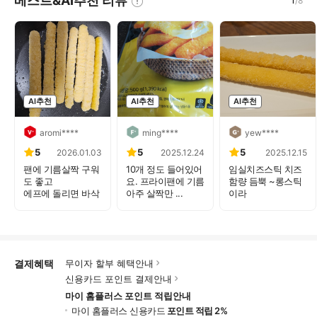
베스트&AI추천 리뷰
1
/
8
AI추천
AI추천
AI추천
aromi****
ming****
yew****
5
5
5
2026.01.03
2025.12.24
2025.12.15
팬에 기름살짝 구워
10개 정도 들어있어
임실치즈스틱 치즈
도 좋고
요. 프라이팬에 기름
함량 듬뿍 ~롱스틱
에프에 돌리면 바삭
아주 살짝만 ...
이라
하고 기름...
감질나지 않고 ...
결제혜택
무이자 할부 혜택안내
신용카드 포인트 결제안내
마이 홈플러스 포인트 적립안내
마이 홈플러스 신용카드
포인트 적립 2%