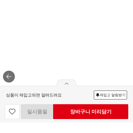
상품이 재입고되면 알려드려요
재입고 알림받기
임실치즈 롱치즈스틱 500G
9,990
일시품절
장바구니 미리담기
원
빼
더
찜
기
하
최대 4개 구매가능
하
기
기