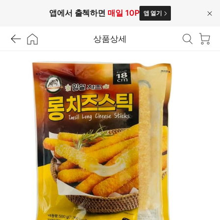
앱에서 출첵하면
매일 10P
앱 열기
닫
기
상품상세