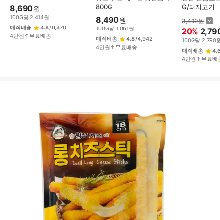
800G
G/돼지고기
8,690
원
100
G
당
2,414
원
8,490
원
3,490
원
매직배송
4.8
/
6,470
100
G
당
1,061
원
20
%
2,79
4만원↑무료배송
매직배송
4.8
/
4,942
100
G
당
2,790
4만원↑무료배송
매직배송
4.
4만원↑무료배
상
품
상
세