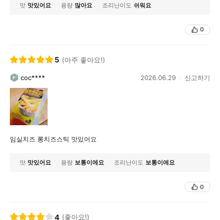
맛
맛있어요
용량
많아요
조리난이도
쉬워요
0
5
(아주 좋아요!)
coc****
2026.06.29
신고하기
임실치즈 롱치즈스틱 맛있어요
맛
맛있어요
용량
보통이에요
조리난이도
보통이에요
0
4
(좋아요!)