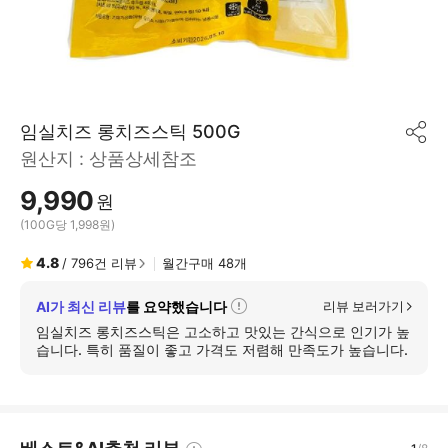
임실치즈 롱치즈스틱 500G
공
원산지 :
상품상세참조
유
하
9,990
기
원
(100G당 1,998원)
4.8
/
796
건 리뷰
월간구매
48
개
AI가 최신 리뷰
를 요약했습니다
리뷰 보러가기
자
세
임실치즈 롱치즈스틱은 고소하고 맛있는 간식으로 인기가 높
히
습니다. 특히 품질이 좋고 가격도 저렴해 만족도가 높습니다.
보
기