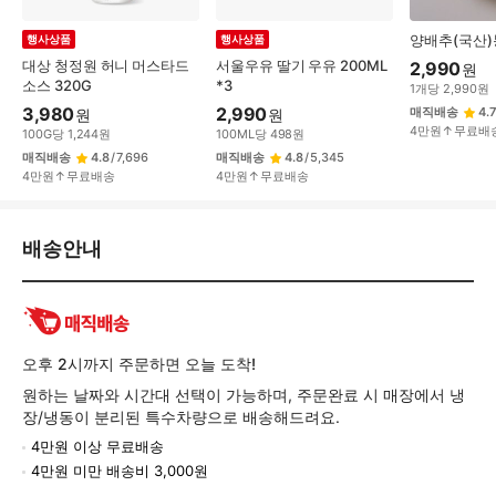
양배추(국산)
행사상품
행사상품
대상 청정원 허니 머스타드
서울우유 딸기 우유 200ML
2,990
원
소스 320G
*3
1
개
당
2,990
원
3,980
2,990
매직배송
4.7
원
원
4만원↑무료배
100
G
당
1,244
원
100
ML
당
498
원
매직배송
4.8
/
7,696
매직배송
4.8
/
5,345
4만원↑무료배송
4만원↑무료배송
배
배송안내
송/
교
환/
반
품
오후 2시까지 주문하면 오늘 도착!
정
원하는 날짜와 시간대 선택이 가능하며, 주문완료 시 매장에서 냉
보
장/냉동이 분리된 특수차량으로 배송해드려요.
4만원 이상 무료배송
4만원 미만 배송비 3,000원