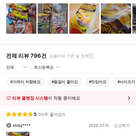
전체 리뷰
796
건
상품리뷰 기준 및 정책
#
가격이 저렴해요
#
품질이 좋아요
#
맛있어요
#
사이즈가
리뷰 클렌징 시스템
이 작동 중이에요
5
(아주 좋아요!)
shdq****
2026.07.10
신고하기