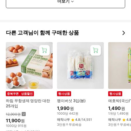
더보기
다른 고객님이 함께 구매한 상품
중복쿠폰
상품할인
행사상품
행사상품
하림 무항생제 영양란 대란
팽이버섯 3입(봉)
애호박(국산/
25개입
1,990
1,490
원
원
100
G
당
442
원
1
개
당
1,490
원
12,900
원
11,900
매직나우
4.8
/
14,551
매직나우
4.
원
3만원↑무료배송
3만원↑무료배
100
G
당
915
원