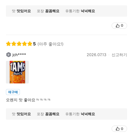
맛
맛있어요
포장
꼼꼼해요
유통기한
넉넉해요
0
5
(아주 좋아요!)
jch****
2026.07.13
신고하기
재구매
오렌지 맛 좋아요ㅋㅋㅋㅋ
맛
맛있어요
포장
꼼꼼해요
유통기한
넉넉해요
0