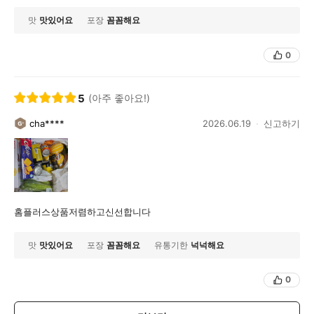
맛
맛있어요
포장
꼼꼼해요
0
5
(아주 좋아요!)
cha****
2026.06.19
신고하기
홈플러스상품저렴하고신선합니다
맛
맛있어요
포장
꼼꼼해요
유통기한
넉넉해요
0