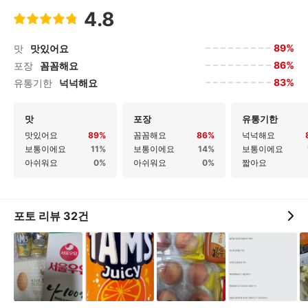
4.8
89%
맛
맛있어요
86%
포장
꼼꼼해요
83%
유통기한
넉넉해요
맛
포장
유통기한
맛있어요
89%
꼼꼼해요
86%
넉넉해요
보통이에요
11%
보통이에요
14%
보통이에요
아쉬워요
0%
아쉬워요
0%
짧아요
포토 리뷰
32
건