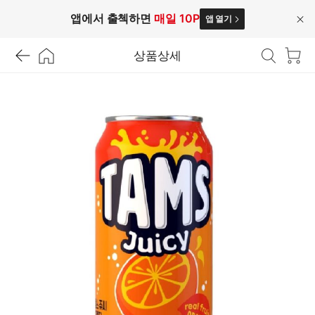
앱에서 출첵하면
매일 10P
앱 열기
닫
기
상품상세