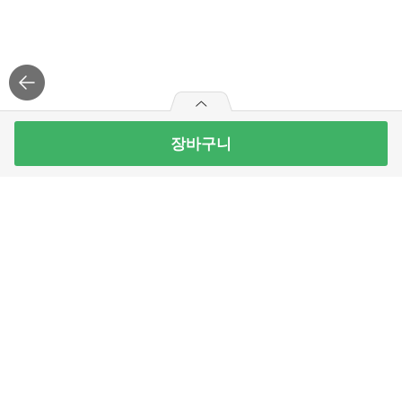
장바구니
2+1
0
3개 담으면, 그 중 1개 무료
개 무료
롯데칠성 탐스 쥬시 오렌지 355ML
20
개 남음
1,090
원
1
개
배송
로그
인
APP 설치
빼
더
기
하
최대 10개 구매가능
기
주식회사 홈플러스익스프레스
1,090
구매예정금액
원
고객센터 이용안내