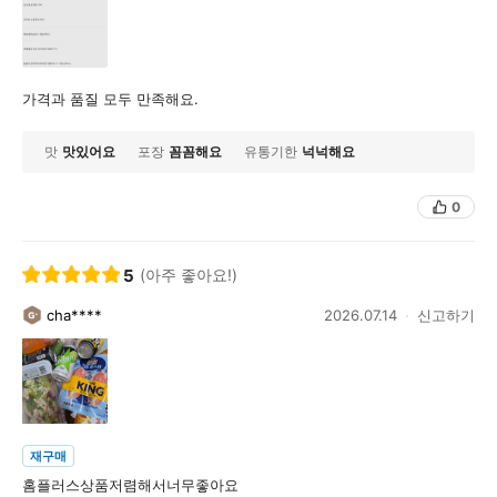
가격과 품질 모두 만족해요.
맛
맛있어요
포장
꼼꼼해요
유통기한
넉넉해요
0
5
(아주 좋아요!)
cha****
2026.07.14
신고하기
재구매
홈플러스상품저렴해서너무좋아요