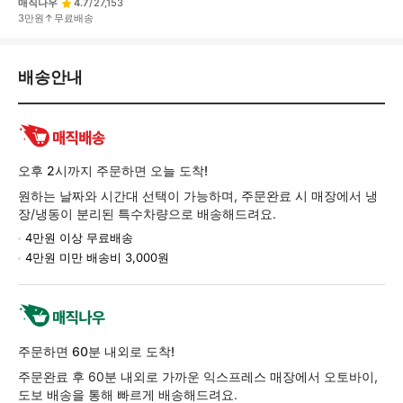
매직나우
4.7
/
27,153
3만원↑무료배송
배
배송안내
송/
교
환/
반
품
오후 2시까지 주문하면 오늘 도착!
정
원하는 날짜와 시간대 선택이 가능하며, 주문완료 시 매장에서 냉
보
장/냉동이 분리된 특수차량으로 배송해드려요.
4만원 이상 무료배송
4만원 미만 배송비 3,000원
주문하면 60분 내외로 도착!
주문완료 후 60분 내외로 가까운 익스프레스 매장에서 오토바이,
도보 배송을 통해 빠르게 배송해드려요.