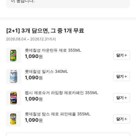
보
이 높습니다.
기
[
2+1
]
3개 담으면, 그 중 1개 무료
2026.08.04
~
2026.12.31
까지
롯데칠성 마운틴듀 제로 355ML
담기
1,090
원
롯데칠성 밀키스 340ML
담기
1,090
원
펩시 제로슈거 라임향 제로카페인 355ML
담기
1,090
원
롯데칠성 탐스 제로 파인애플 355ML
담기
1,090
원