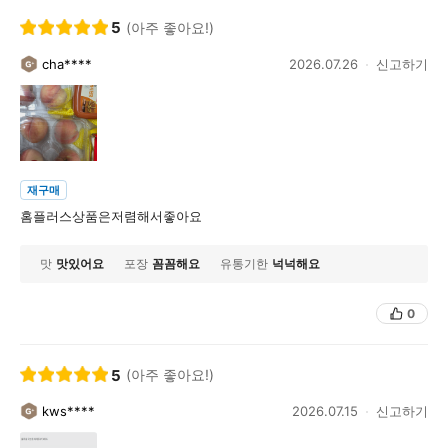
5
(아주 좋아요!)
cha****
2026.07.26
신고하기
재구매
홈플러스상품은저렴해서좋아요
맛
맛있어요
포장
꼼꼼해요
유통기한
넉넉해요
0
5
(아주 좋아요!)
kws****
2026.07.15
신고하기