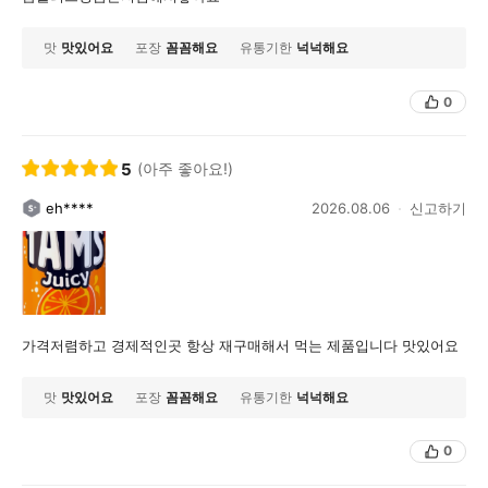
맛
맛있어요
포장
꼼꼼해요
유통기한
넉넉해요
0
5
(아주 좋아요!)
eh****
2026.08.06
신고하기
가격저렴하고 경제적인곳 항상 재구매해서 먹는 제품입니다 맛있어요
맛
맛있어요
포장
꼼꼼해요
유통기한
넉넉해요
0