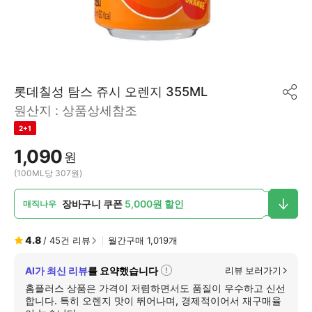
롯데칠성 탐스 쥬시 오렌지 355ML
공
원산지 :
상품상세참조
유
하
2+1
기
1,090
원
(100ML당 307원)
장바구니 쿠폰
5,000원 할인
매직나우
4.8
/
45
건 리뷰
월간구매
1,019
개
AI가 최신 리뷰
를 요약했습니다
리뷰 보러가기
자
세
홈플러스 상품은 가격이 저렴하면서도 품질이 우수하고 신선
히
합니다. 특히 오렌지 맛이 뛰어나며, 경제적이어서 재구매율