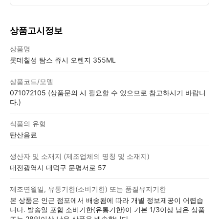
상품고시정보
상품고시정보표
상품명
롯데칠성 탐스 쥬시 오렌지 355ML
상품코드/모델
071072105 (상품문의 시 필요할 수 있으므로 참고하시기 바랍니
다.)
식품의 유형
탄산음료
생산자 및 소재지 (제조업체의 명칭 및 소재지)
대전광역시 대덕구 문평서로 57
제조연월일, 유통기한(소비기한) 또는 품질유지기한
본 상품은 인근 점포에서 배송됨에 따라 개별 정보제공이 어렵습
니다. 발송일 포함 소비기한(유통기한)이 기본 1/3이상 남은 상품
또는 28일이상 남은 상품을 배송합니다.