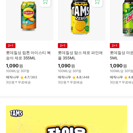
2+1
2+1
2+1
롯데칠성 립톤 아이스티 복
롯데칠성 탐스 제로 파인애
롯데칠성 마운
숭아 제로 355ML
플 355ML
5ML
1,090
1,090
1,090
원
원
원
100
ML
당
307
원
100
ML
당
307
원
100
ML
당
307
매직나우
4.7
/
363
매직나우
4.8
/
448
매직나우
4.
3만원↑무료배송
3만원↑무료배송
3만원↑무료배
상
품
상
세