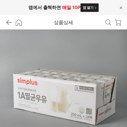
앱에서 출첵하면
매일 10P
앱 열기
닫
기
상품상세