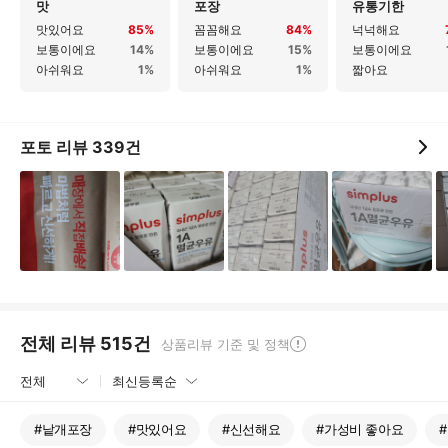
맛
포장
유통기한
맛있어요
85%
꼼꼼해요
84%
넉넉해요
보통이에요
14%
보통이에요
15%
보통이에요
아쉬워요
1%
아쉬워요
1%
짧아요
포토 리뷰
339
건
전체 리뷰
515
건
상품리뷰 기준 및 정책
#
낱개포장
#
맛있어요
#
신선해요
#
가성비 좋아요
#