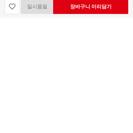
14,900
일시품절
장바구니 미리담기
원
빼
더
찜
기
하
최대 50개 구매가능
하
기
기
14,900
구매예정금액
원
로그
인
APP 설치
홈플러스 주식회사
고객센터 이용안내
업무시간 : 10시 ~ 20시
onlinemart@homeplus.co.kr
홈플러스 온라인 고객센터 챗봇
공지사항
이용약관
개인정보처리방침
청소년 보호정책