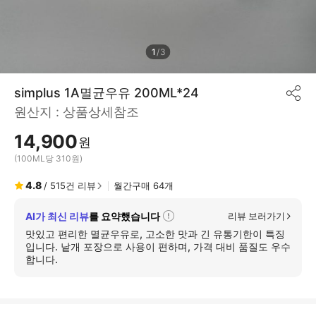
1
/
3
simplus 1A멸균우유 200ML*24
공
원산지 :
상품상세참조
유
하
14,900
기
원
(100ML당 310원)
4.8
/
515
건 리뷰
월간구매
64
개
AI가 최신 리뷰
를 요약했습니다
리뷰 보러가기
자
세
맛있고 편리한 멸균우유로, 고소한 맛과 긴 유통기한이 특징
히
입니다. 낱개 포장으로 사용이 편하며, 가격 대비 품질도 우수
보
합니다.
기