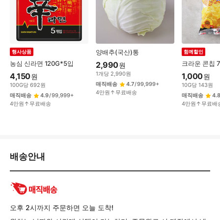
양배추(국산)통
행사상품
함께할인
농심 신라면 120G*5입
크라운 콘칩 7
2,990
원
1
개
당
2,990
원
4,150
1,000
원
원
매직배송
4.7
/
99,999+
100
G
당
692
원
10
G
당
143
원
4만원↑무료배송
매직배송
4.9
/
99,999+
매직배송
4.
4만원↑무료배송
4만원↑무료배
배
배송안내
송/
교
환/
반
품
오후 2시까지 주문하면 오늘 도착!
정