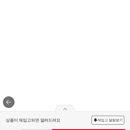
상품이 재입고되면 알려드려요
재입고 알림받기
simplus 1A멸균우유 200ML*24