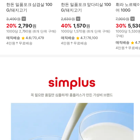
한돈 일품포크 삼겹살 100
한돈 일품포크 앞다리살 100
휘라 노르웨이
G/돼지고기
G/돼지고기
어 100G
3,490
원
2,630
원
7,900
원
20
%
2,790
40
%
1,570
30
%
5,53
원
원
100
G
당
2,790
원
(
6
개 단위 구매)
100
G
당
1,570
원
(
6
개 단위 구매)
100
G
당
5,530
구매)
매직배송
4.6
/
70,479
매직배송
4.7
/
76,100
매직배송
4.7
4만원↑무료배송
4만원↑무료배송
4만원↑무료배
상
품
상
세