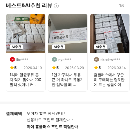
베스트&AI추천 리뷰
1
/
6
AI추천
AI추천
AI추천
lite****
nye****
dksdbw****
5
5
5
2026.04.19
2026.03.29
2026.03.14
1리터 멸균우유 혼
1인 가구라서 우유
홈플러스에서 꾸준
자 먹기 많아서 200
큰 거 하나도 유통기
히 구매하는 탑3 안
밀리 샀더니 커...
한 임박할 때 ...
에 드는 상품이에
요...
결제혜택
무이자 할부 혜택안내
신용카드 포인트 결제안내
마이 홈플러스 포인트 적립안내