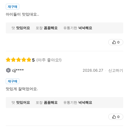
재구매
아이들이 맛있대요..
맛
맛있어요
포장
꼼꼼해요
유통기한
넉넉해요
0
5
(아주 좋아요!)
cjj****
2026.06.27
신고하기
재구매
맛있게 잘먹었어요.
맛
맛있어요
포장
꼼꼼해요
유통기한
넉넉해요
0