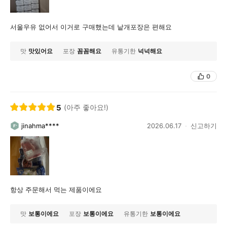
서울우유 없어서 이거로 구매했는데 낱개포장은 편해요
맛
맛있어요
포장
꼼꼼해요
유통기한
넉넉해요
0
5
(아주 좋아요!)
jinahma****
2026.06.17
신고하기
항상 주문해서 먹는 제품이에요
맛
보통이에요
포장
보통이에요
유통기한
보통이에요