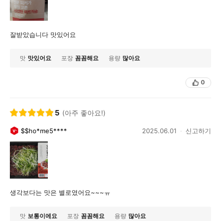
잘받았습니다 맛있어요
맛
맛있어요
포장
꼼꼼해요
용량
많아요
0
5
(아주 좋아요!)
$$ho*me5****
2025.06.01
신고하기
생각보다는 맛은 별로였어요~~~ㅠ
맛
보통이에요
포장
꼼꼼해요
용량
많아요