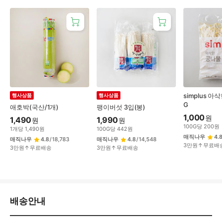
simplus 아
행사상품
행사상품
G
애호박(국산/1개)
팽이버섯 3입(봉)
1,000
원
1,490
1,990
원
원
100
G
당
200
원
1
개
당
1,490
원
100
G
당
442
원
매직나우
4.
매직나우
4.8
/
18,783
매직나우
4.8
/
14,548
3만원↑무료배
3만원↑무료배송
3만원↑무료배송
배
배송안내
송/
교