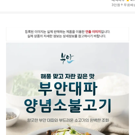
3만원↑무료배
상
품
상
세