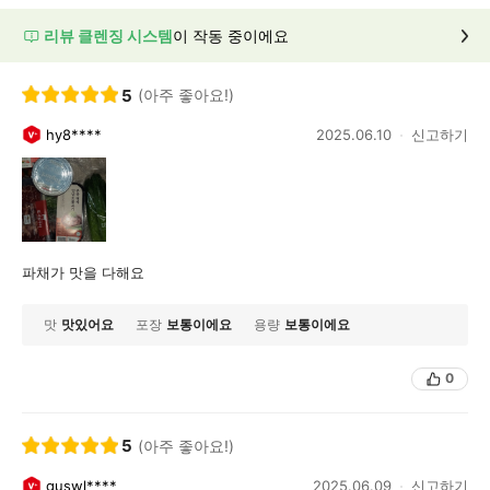
리뷰 클렌징 시스템
이 작동 중이에요
5
(아주 좋아요!)
hy8****
2025.06.10
신고하기
파채가 맛을 다해요
맛
맛있어요
포장
보통이에요
용량
보통이에요
0
5
(아주 좋아요!)
guswl****
2025.06.09
신고하기