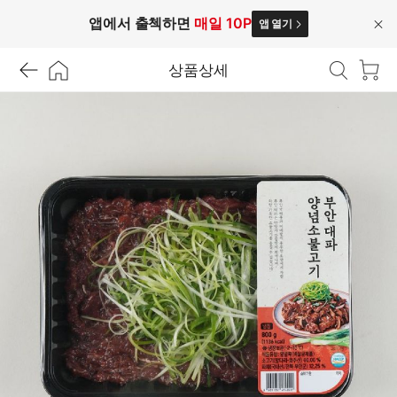
앱에서 출첵하면
매일 10P
앱 열기
닫
기
상품상세