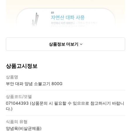
상품정보
더보기
상품고시정보
상품고시정보표
상품명
부안 대파 양념 소불고기 800G
상품코드/모델
071044393 (상품문의 시 필요할 수 있으므로 참고하시기 바랍니
다.)
식품의 유형
양념육(비살균제품)