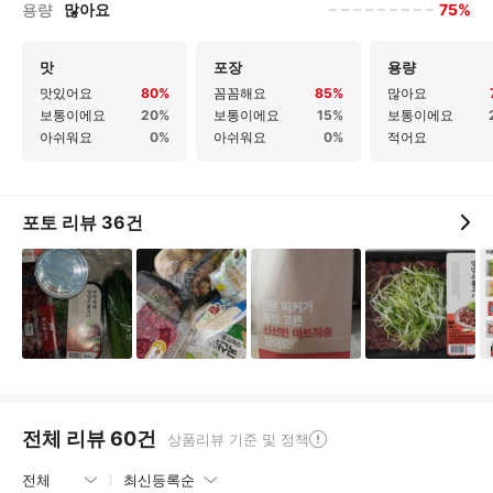
75%
용량
많아요
맛
포장
용량
맛있어요
80%
꼼꼼해요
85%
많아요
보통이에요
20%
보통이에요
15%
보통이에요
아쉬워요
0%
아쉬워요
0%
적어요
포토 리뷰
36
건
전체 리뷰
60
건
상품리뷰 기준 및 정책