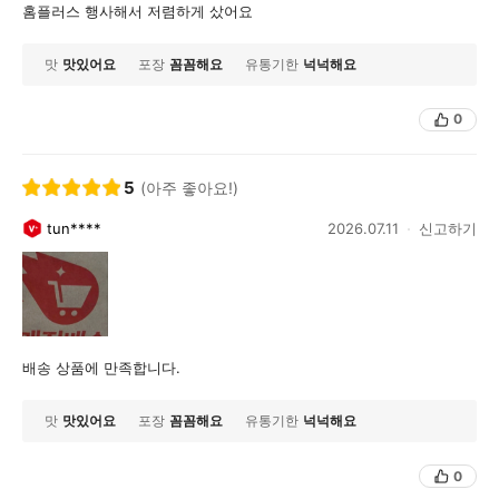
홈플러스 행사해서 저렴하게 샀어요
맛
맛있어요
포장
꼼꼼해요
유통기한
넉넉해요
0
5
(아주 좋아요!)
tun****
2026.07.11
신고하기
배송 상품에 만족합니다.
맛
맛있어요
포장
꼼꼼해요
유통기한
넉넉해요
0