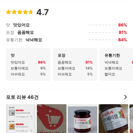
4.7
86%
맛
맛있어요
81%
포장
꼼꼼해요
84%
유통기한
넉넉해요
맛
포장
유통기한
맛있어요
86%
꼼꼼해요
81%
넉넉해요
보통이에요
9%
보통이에요
14%
보통이에요
아쉬워요
5%
아쉬워요
5%
짧아요
포토 리뷰
46
건