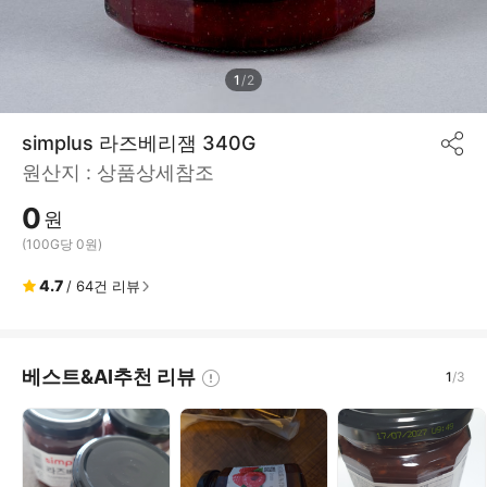
1
/
2
simplus 라즈베리잼 340G
공
원산지 :
상품상세참조
유
하
0
기
원
(100G당 0원)
4.7
/
64
건 리뷰
베스트&AI추천 리뷰
1
/
3