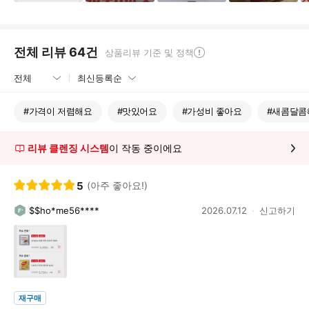
전체 리뷰
64
건
상품리뷰 기준 및 정책
#
가격이 저렴해요
#
맛있어요
#
가성비 좋아요
#
새콤달콤
리뷰 클렌징 시스템
이 작동 중이에요
5
(아주 좋아요!)
$$ho*me56****
2026.07.12
신고하기
재구매