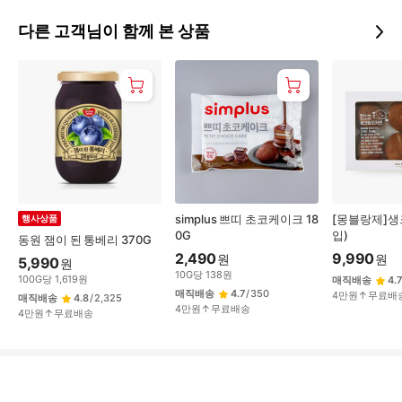
다른 고객님이 함께 본 상품
simplus 쁘띠 초코케이크 18
[몽블랑제]생
행사상품
0G
입)
동원 잼이 된 통베리 370G
2,490
9,990
원
원
5,990
원
10
G
당
138
원
100
G
당
1,619
원
매직배송
4.7
매직배송
4.7
/
350
4만원↑무료배
매직배송
4.8
/
2,325
4만원↑무료배송
4만원↑무료배송
상