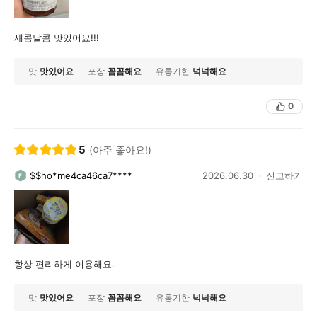
새콤달콤 맛있어요!!!
맛
맛있어요
포장
꼼꼼해요
유통기한
넉넉해요
0
5
(아주 좋아요!)
$$ho*me4ca46ca7****
2026.06.30
신고하기
항상 편리하게 이용해요.
맛
맛있어요
포장
꼼꼼해요
유통기한
넉넉해요