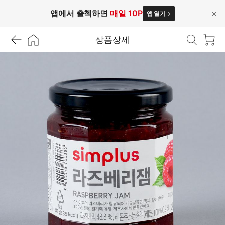
앱에서 출첵하면
매일 10P
앱 열기
닫
기
상품상세