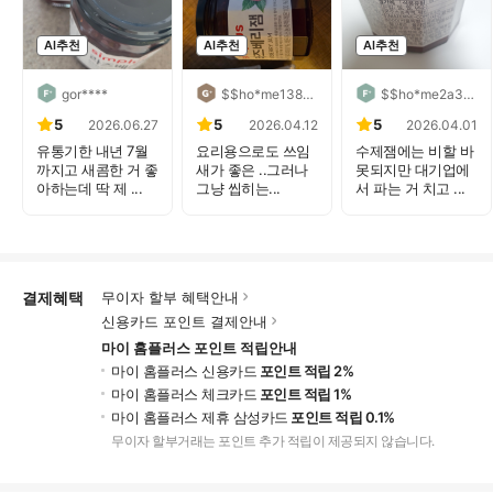
AI추천
AI추천
AI추천
gor****
$$ho*me138****
$$ho*me2a359778****
5
5
5
2026.06.27
2026.04.12
2026.04.01
유통기한 내년 7월
요리용으로도 쓰임
수제잼에는 비할 바
까지고 새콤한 거 좋
새가 좋은 ..그러나
못되지만 대기업에
아하는데 딱 제 ...
그냥 씹히는...
서 파는 거 치고 ...
결제혜택
무이자 할부 혜택안내
신용카드 포인트 결제안내
마이 홈플러스 포인트 적립안내
마이 홈플러스 신용카드
포인트 적립 2%
마이 홈플러스 체크카드
포인트 적립 1%
마이 홈플러스 제휴 삼성카드
포인트 적립 0.1%
무이자 할부거래는 포인트 추가 적립이 제공되지 않습니다.