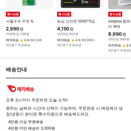
행사상품
행사상품
행사상품
서울우유 우유 1L
농심 신라면 120G*5입
simplus 
리 1KG
2,990
4,150
원
원
8,990
원
100
ML
당
299
원
100
G
당
692
원
100
G
당
899
원
매직배송
4.8
/
66,506
매직배송
4.9
/
99,999+
4만원↑무료배송
4만원↑무료배송
매직배송
4.
4만원↑무료배
배
배송안내
송/
교
환/
반
품
오후 2시까지 주문하면 오늘 도착!
정
원하는 날짜와 시간대 선택이 가능하며, 주문완료 시 매장에서 냉
보
장/냉동이 분리된 특수차량으로 배송해드려요.
4만원 이상 무료배송
4만원 미만 배송비 3,000원