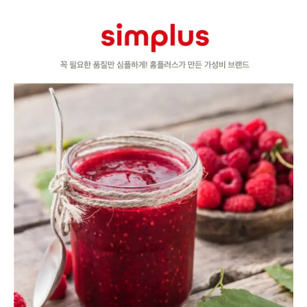
품
상
세