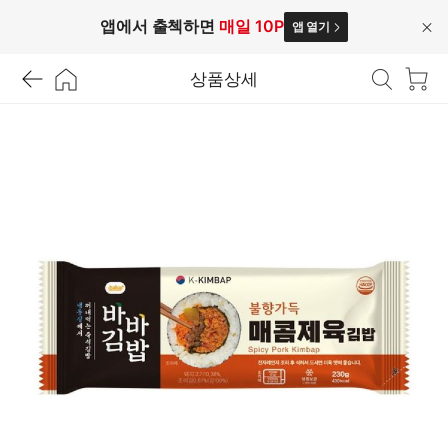
앱에서 출첵하면
매일 10P
앱 열기
닫
기
상품상세