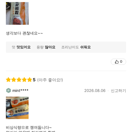
생각보다 괜찮네요~~
맛
맛있어요
용량
많아요
조리난이도
쉬워요
0
5
(아주 좋아요!)
mint****
2026.08.06
신고하기
비상식량으로 쟁여둡니다~