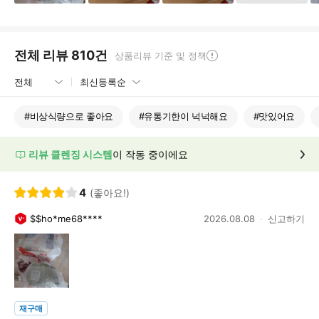
전체 리뷰
810
건
상품리뷰 기준 및 정책
#
비상식량으로 좋아요
#
유통기한이 넉넉해요
#
맛있어요
리뷰 클렌징 시스템
이 작동 중이에요
4
(좋아요!)
$$ho*me68****
2026.08.08
신고하기
재구매