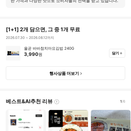
보
한 가격과 다양한 맛으로 소비자들의 선택을 받고 있습니다.
기
[
1+1
]
2개 담으면, 그 중 1개 무료
2026.07.30
~
2026.08.12
까지
올곧 바바참치마요김밥 240G
담기
3,990
원
행사상품 더보기
베스트&AI추천 리뷰
1
/
6