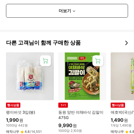
더보기
다른 고객님이 함께 구매한 상품
행사상품
1+1
행사상품
팽이버섯 3입(봉)
동원 양반 야채바삭 김말이
애호박(국산/
475G
1,990
1,490
원
원
9,990
원
100
G
당
442
원
1
개
당
1,490
원
100
G
당
2,103
원
매직나우
4.8
/
14,551
매직나우
4.