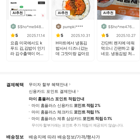
AI추천
AI추천
AI추천
$$ho*me948****
pumpki****
$$ho*me476****
5
5
5
2025.11.14
2025.10.31
2025.10.27
요즘 미국에서도 k
H마트에서 냉동김
간단히 렌지에 데워
푸드 김,김밥이 인기
밥사서 디즈니갔는
먹으니 간편하고 좋
라 김수출액이 어...
데 그맛이랑 같아요
네요. 냉동김밥 처...
~!...
결제혜택
무이자 할부 혜택안내
신용카드 포인트 결제안내
마이 홈플러스 포인트 적립안내
마이 홈플러스 신용카드
포인트 적립 2%
마이 홈플러스 체크카드
포인트 적립 1%
마이 홈플러스 제휴 삼성카드
포인트 적립 0.1%
무이자 할부거래는 포인트 추가 적립이 제공되지 않습니다.
배송정보
배송지에 따라 배송정보/가격/행사가