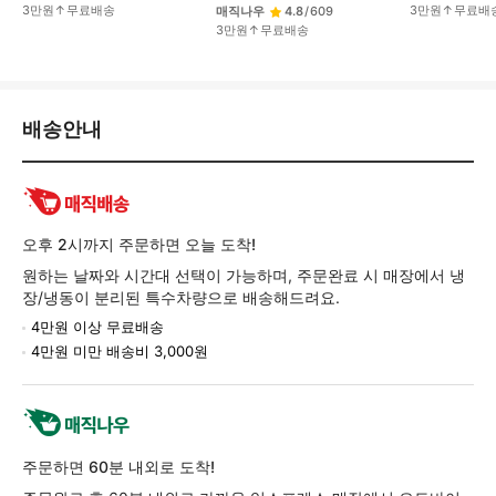
3만원↑무료배송
3만원↑무료배
매직나우
4.8
/
609
3만원↑무료배송
배
배송안내
송/
교
환/
반
품
오후 2시까지 주문하면 오늘 도착!
정
원하는 날짜와 시간대 선택이 가능하며, 주문완료 시 매장에서 냉
보
장/냉동이 분리된 특수차량으로 배송해드려요.
4만원 이상 무료배송
4만원 미만 배송비 3,000원
주문하면 60분 내외로 도착!