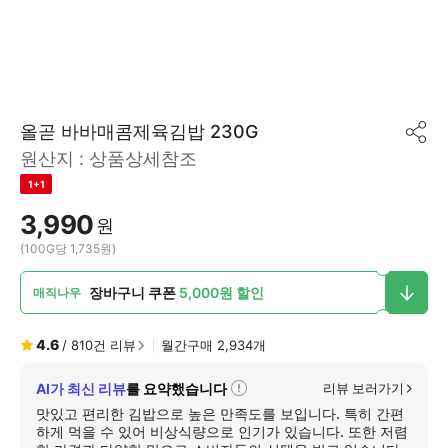
올곧 바바매콤제육김밥 230G
공
원산지 :
상품상세참조
유
하
1+1
기
3,990
원
(100G당 1,735원)
장바구니 쿠폰
5,000원 할인
매직나우
4.6
/
810
건 리뷰
월간구매
2,934
개
AI가 최신 리뷰
를 요약했습니다
리뷰 보러가기
자
세
맛있고 편리한 김밥으로 높은 만족도를 보입니다. 특히 간편
히
하게 먹을 수 있어 비상식량으로 인기가 있습니다. 또한 저렴