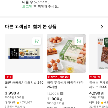
다를 수 있으므로,
로그인
후 확인해주세요.
다른 고객님이 함께 본 상품
1+1
중복쿠폰
상품할인
행사상품
올곧 바바참치마요김밥 240
하림 무항생제 영양란 대란
품애복 훈제오
G
25개입
라이스 200G
3,990
4,290
원
원
12,900
원
100
G
당
1,663
원
10
G
당
215
원
11,900
원
매직나우
4.7
/
1,057
매직나우
4.
100
G
당
915
원
3만원↑무료배송
3만원↑무료배