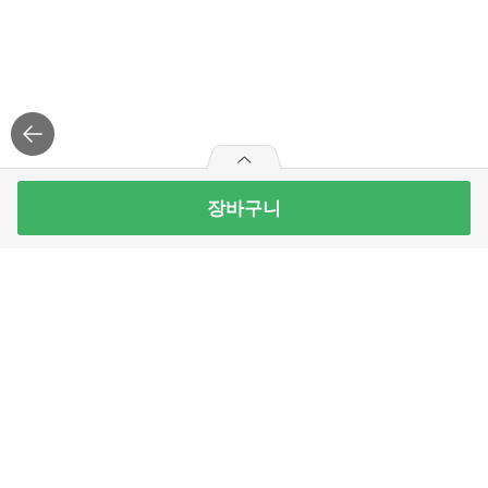
장바구니
1+1
0
2개 담으면, 그 중 1개 무료
개 무료
올곧 바바매콤제육김밥 230G
33
개 남음
3,990
원
로그
인
APP 설치
빼
더
기
하
최대 10개 구매가능
기
주식회사 홈플러스익스프레스
3,990
구매예정금액