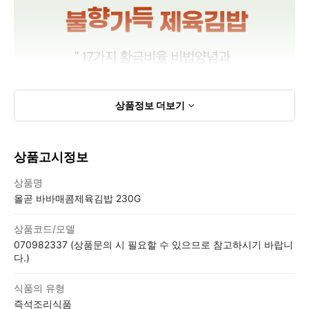
상품정보
더보기
상품고시정보
상품고시정보표
상품명
올곧 바바매콤제육김밥 230G
상품코드/모델
070982337 (상품문의 시 필요할 수 있으므로 참고하시기 바랍니
다.)
식품의 유형
즉석조리식품