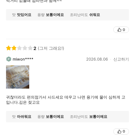
먹거리 없을때 컵라면과 함께~~
맛
맛있어요
용량
보통이에요
조리난이도
쉬워요
0
2
(그저 그래요!)
miwon****
2026.08.06
신고하기
귀찮더라도 편의점가서 사드세요 데우고 나면 용기에 물이 심하게 고
입니다.김은 젖고요
맛
아쉬워요
용량
보통이에요
조리난이도
보통이에요
0