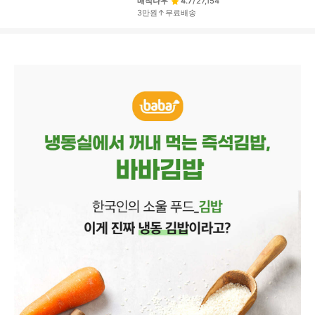
매직나우
4.7
/
27,154
3만원↑무료배송
상
품
상
세