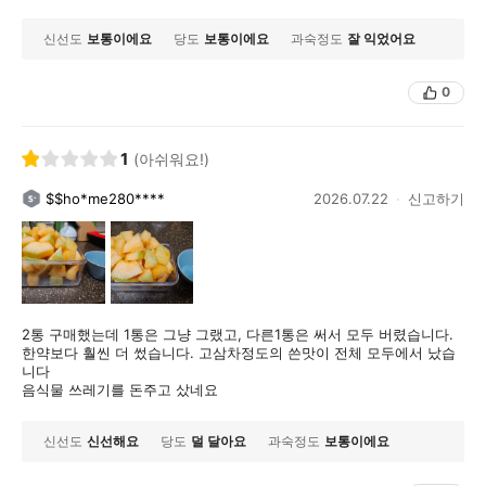
신선도
보통이에요
당도
보통이에요
과숙정도
잘 익었어요
0
1
(아쉬워요!)
$$ho*me280****
2026.07.22
신고하기
2통 구매했는데 1통은 그냥 그랬고, 다른1통은 써서 모두 버렸습니다.
한약보다 훨씬 더 썼습니다. 고삼차정도의 쓴맛이 전체 모두에서 났습
니다
음식물 쓰레기를 돈주고 샀네요
신선도
신선해요
당도
덜 달아요
과숙정도
보통이에요