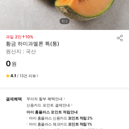
1
/
3
과일 2만↑10%
공
황금 하미과멜론 특(통)
유
하
원산지 :
국산
기
0
원
4.1
/
13
건 리뷰
결제혜택
무이자 할부 혜택안내
신용카드 포인트 결제안내
마이 홈플러스 포인트 적립안내
마이 홈플러스 신용카드
포인트 적립 2%
마이 홈플러스 체크카드
포인트 적립 1%