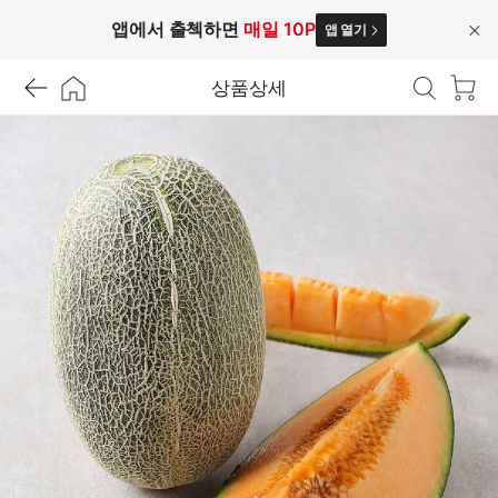
앱에서 출첵하면
매일 10P
앱 열기
닫
기
상품상세