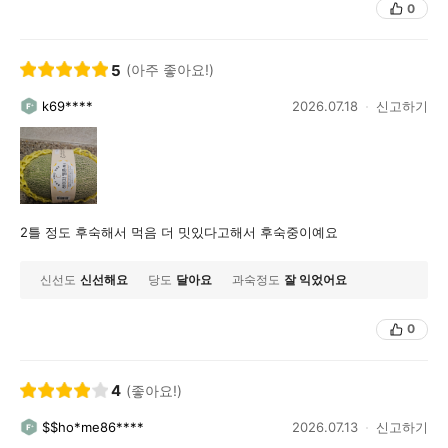
0
5
(아주 좋아요!)
k69****
2026.07.18
신고하기
2틀 정도 후숙해서 먹음 더 밋있다고해서 후숙중이예요
신선도
신선해요
당도
달아요
과숙정도
잘 익었어요
0
4
(좋아요!)
$$ho*me86****
2026.07.13
신고하기