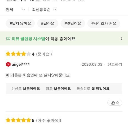
#
달지 않아요
#
달아요
#
맛있어요
#
사이즈가 커요
리뷰 클렌징 시스템
이 작동 중이에요
4
(좋아요!)
angel****
2026.08.03
신고하기
이 메론은 처음인데 넘 달지않아좋아요
신선도
보통이에요
당도
보통이에요
과숙정도
잘 익었어요
0
5
(아주 좋아요!)