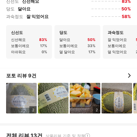
83%
신선도
신선해요
50%
당도
달아요
58%
과숙정도
잘 익었어요
신선도
당도
과숙정도
신선해요
83%
달아요
50%
잘 익었어요
보통이에요
17%
보통이에요
33%
보통이에요
아쉬워요
0%
덜 달아요
17%
덜 익었어요
포토 리뷰
9
건
2
2
전체 리뷰
13
건
상품리뷰 기준 및 정책