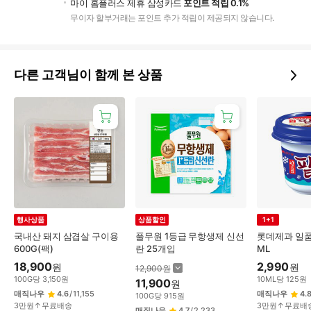
마이 홈플러스 제휴 삼성카드
포인트 적립 0.1%
무이자 할부거래는 포인트 추가 적립이 제공되지 않습니다.
다른 고객님이 함께 본 상품
행사상품
상품할인
1+1
국내산 돼지 삼겹살 구이용
풀무원 1등급 무항생제 신선
롯데제과 일품
600G(팩)
란 25개입
ML
18,900
2,990
원
원
12,900
원
100
G
당
3,150
원
10
ML
당
125
원
11,900
원
매직나우
4.6
/
11,155
매직나우
4.
100
G
당
915
원
3만원↑무료배송
3만원↑무료배
매직나우
4.7
/
2,233