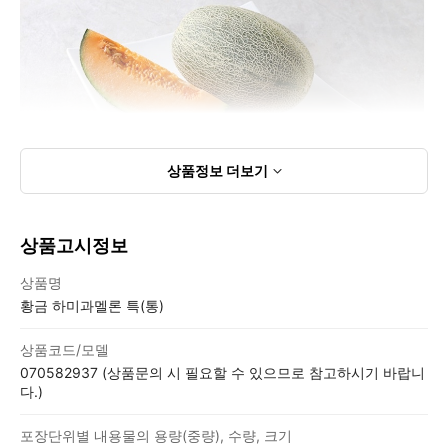
상품정보
더보기
상품고시정보
상품고시정보표
상품명
황금 하미과멜론 특(통)
상품코드/모델
070582937 (상품문의 시 필요할 수 있으므로 참고하시기 바랍니
다.)
포장단위별 내용물의 용량(중량), 수량, 크기