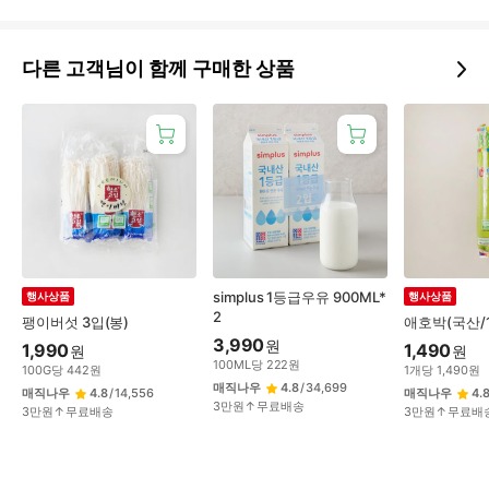
다른 고객님이 함께 구매한 상품
simplus 1등급우유 900ML*
행사상품
행사상품
2
팽이버섯 3입(봉)
애호박(국산/
3,990
원
1,990
1,490
원
원
100
ML
당
222
원
100
G
당
442
원
1
개
당
1,490
원
매직나우
4.8
/
34,699
매직나우
4.8
/
14,556
매직나우
4.
3만원↑무료배송
3만원↑무료배송
3만원↑무료배