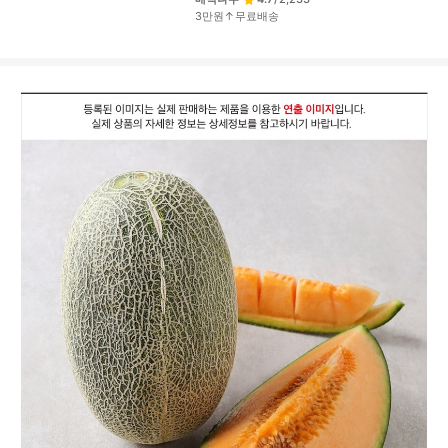
3만원↑무료배송
상
품
상
세