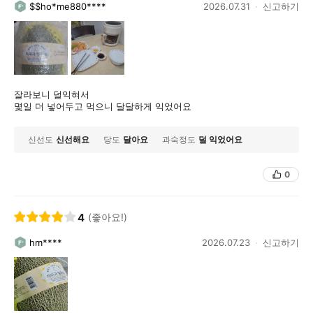
$$ho*me880****
2026.07.31
신고하기
잘라보니 덜익혀서
몇일 더 넣어두고 먹으니 달달하게 익었어요
신선도
신선해요
당도
달아요
과숙정도
덜 익었어요
0
4
(좋아요!)
hm****
2026.07.23
신고하기