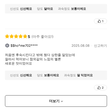
신선도
신선해요
당도
달아요
과숙정도
보통이에요
1
5
(아주 좋아요!)
$$ho*me702****
2025.08.08
신고하기
처음엔 후숙시킨다고 밖에 뒀다 상한줄 알았는데
잘라서 먹어보니 참외같의 느낌의 멜론
새로운 맛이었어요
신선도
신선해요
당도
보통이에요
과숙정도
덜 익었어요
2
더보기