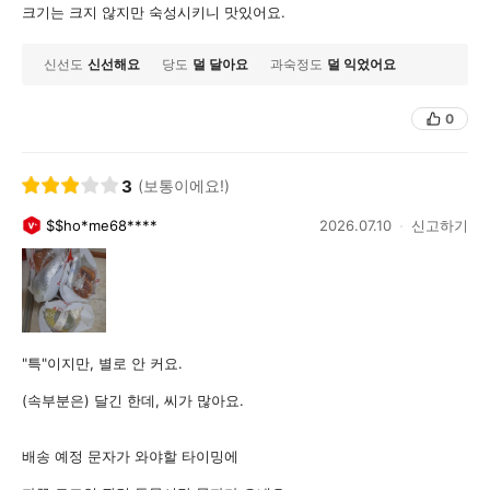
크기는 크지 않지만 숙성시키니 맛있어요.
신선도
신선해요
당도
덜 달아요
과숙정도
덜 익었어요
0
3
(보통이에요!)
$$ho*me68****
2026.07.10
신고하기
"특"이지만, 별로 안 커요.
(속부분은) 달긴 한데, 씨가 많아요.
배송 예정 문자가 와야할 타이밍에