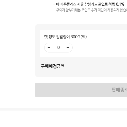
마이 홈플러스 제휴 삼성카드
포인트 적립 0.1%
무이자 할부거래는 포인트 추가 적립이 제공되지 않습
햇 청도 감말랭이 300G(팩)
빼
더
기
하
기
구매예정금액
판매종