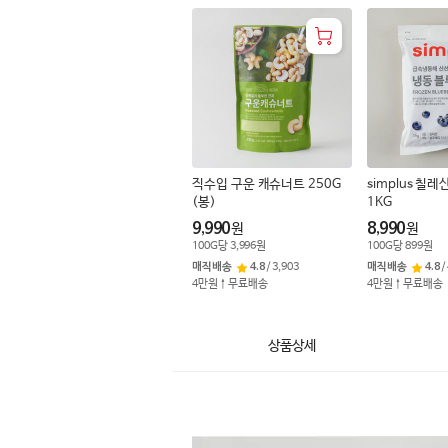
직수입 구운 캐슈너트 250G
simplus 
(봉)
1KG
9,990
8,990
원
원
100
G
당
3,996
원
100
G
당
899
원
매직배송
4.8
/
3,903
매직배송
4.8
/
4만원↑무료배송
4만원↑무료배송
상품상세
상