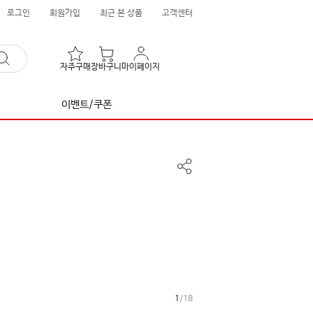
로그인
회원가입
최근 본 상품
고객센터
자주구매
장바구니
마이페이지
이벤트/쿠폰
공
유
하
기
1
/
18