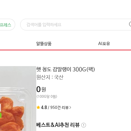
프레스
알뜰상품
AI포유
햇 청도 감말랭이 300G(팩)
원산지 :
국산
0
원
(100G당 0원)
4.8
/
950
건 리뷰
베스트&AI추천 리뷰