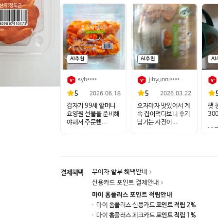
AI추천
AI추천
A
syh****
jihyunni****
5
5
2026.06.18
2026.03.22
갑자기 99세 할머니
오자마자 맛있어서 계
햇 
요양원 선물을 준비해
속 집어먹다보니 후기
30
야해서 주문했...
남기는 사진이...
냉
싶을
무이자 할부 혜택안내
결제혜택
신용카드 포인트 결제안내
마이 홈플러스 포인트 적립안내
마이 홈플러스 신용카드
포인트 적립 2%
마이 홈플러스 체크카드
포인트 적립 1%