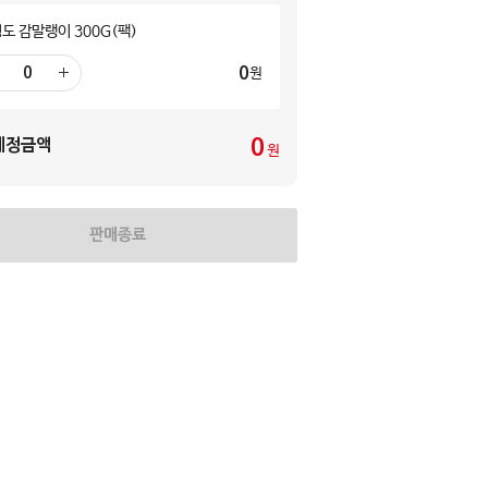
청도 감말랭이 300G(팩)
0
원
더
하
기
0
예정금액
원
판매종료