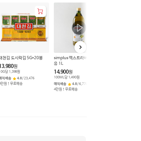
더보기
대천김 도시락김 5G*20봉
simplus 엑스트라버진 올리브
유 1L
13,980
원
14,900
원
10
G
당
1,398
원
100
ML
당
1,490
원
매직배송
4.8
/
23,476
4만원↑무료배송
매직배송
4.8
/
6,770
4만원↑무료배송