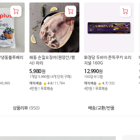
칠레산냉동블루베리
해동 손질오징어(원양산/행
화정당 두바이 쫀득쿠키 오리
사) 마리
지널 160G
5,980
12,990
원
원
1
개
당
5,980
원
(
4
개 단위 구매)
10
G
당
812
원
45,965
매직배송
4.6
/
11,764
매직배송
4.7
/
332
4만원↑무료배송
4만원↑무료배송
상품리뷰
(
950
)
배송/교환/반품