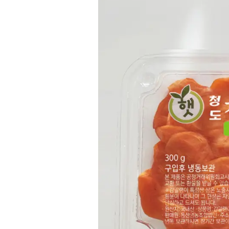
품
상
세