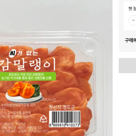
햇 
빼
기
구매