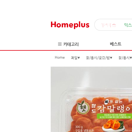
매직배송
익스
베스트
카테고리
Home
과일
감/홍시/곶감/밤
감/홍시