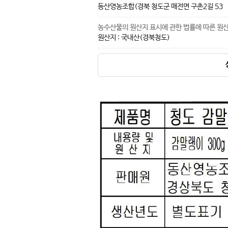
동산영농조합(경북 청도군 매전면 구촌2길 53
농수산물의 원산지 표시에 관한 법률에 따른 원
원산지 : 국내산(경북청도)