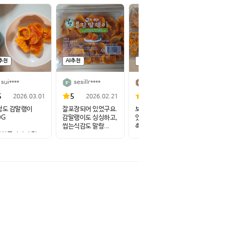
I추천
AI추천
AI추천
AI추
sui****
sesillr****
$$ho*me124****
5
5
5
5
2026.03.01
2026.02.21
2026.02.12
청도 감말랭이
잘포장되어 있었구요.
보름전에 주문해서 먹
진짜 
0G
감말랭이도 싱싱하고,
었는데 맛있었고요.촉
요.애
씹는식감도 말랑...
촉하고 말랑해서...
더 사놓
동식품이라서 먹고
때...