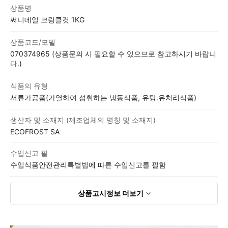
상품고시정보표
상품명
써니데일 크링클컷 1KG
상품코드/모델
070374965 (상품문의 시 필요할 수 있으므로 참고하시기 바랍니
다.)
식품의 유형
서류가공품(가열하여 섭취하는 냉동식품, 유탕.유처리식품)
생산자 및 소재지 (제조업체의 명칭 및 소재지)
ECOFROST SA
수입신고 필
수입식품안전관리특별법에 따른 수입신고를 필함
상품고시정보
더보기