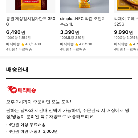
동원 개성김치감자만두 350
simplus NFC 착즙 오렌지
씨제이 고메 
G
주스 1L
325G
6,490
3,390
9,990
원
원
원
100
G
당
1,854
원
100
ML
당
339
원
100
G
당
3,074
매직배송
4.7
/
1,430
매직배송
4.8
/
910
매직배송
4.7
4만원↑무료배송
4만원↑무료배송
4만원↑무료배
배
배송안내
송/
교
환/
반
품
오후 2시까지 주문하면 오늘 도착!
정
원하는 날짜와 시간대 선택이 가능하며, 주문완료 시 매장에서 냉
보
장/냉동이 분리된 특수차량으로 배송해드려요.
4만원 이상 무료배송
4만원 미만 배송비 3,000원