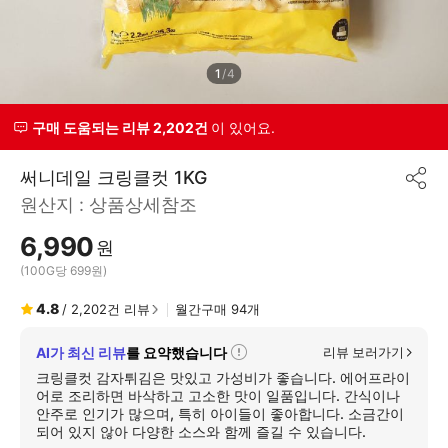
1
/
4
구매 도움되는 리뷰 2,202건
이 있어요.
써니데일 크링클컷 1KG
공
원산지 :
상품상세참조
유
하
6,990
기
원
(100G당 699원)
4.8
/
2,202
건 리뷰
월간구매
94
개
AI가 최신 리뷰
를 요약했습니다
리뷰 보러가기
자
세
크링클컷 감자튀김은 맛있고 가성비가 좋습니다. 에어프라이
히
어로 조리하면 바삭하고 고소한 맛이 일품입니다. 간식이나
보
안주로 인기가 많으며, 특히 아이들이 좋아합니다. 소금간이
기
되어 있지 않아 다양한 소스와 함께 즐길 수 있습니다.