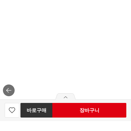
바로구매
장바구니
써니데일 크링클컷 1KG
찜
하
6,990
원
빼
더
기