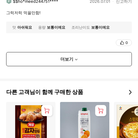
$$ho*meed244751****
2026.07.01
신고하기
그럭저럭 먹을만함!
맛
아쉬워요
용량
보통이에요
조리난이도
보통이에요
0
더보기
다른 고객님이 함께 구매한 상품