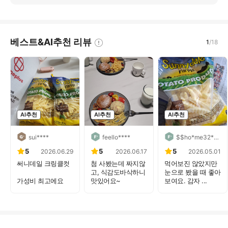
베스트&AI추천 리뷰
1
/
18
AI추천
AI추천
AI추천
sui****
feello****
$$ho*me32****
5
5
5
2026.06.29
2026.06.17
2026.05.01
써니데일 크링클컷
첨 사봤는데 짜지않
먹어보진 않았지만
고, 식감도바삭하니
눈으로 봤을 때 좋아
가성비 최고에요
맛있어요~
보여요. 감자 ...
홈플에서 할인할때
에프에...
...