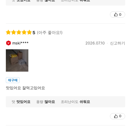
0
5
(아주 좋아요!)
mski****
2026.07.10
신고하기
재구매
맛있어요 잘먹고있어요
맛
맛있어요
용량
많아요
조리난이도
쉬워요
0