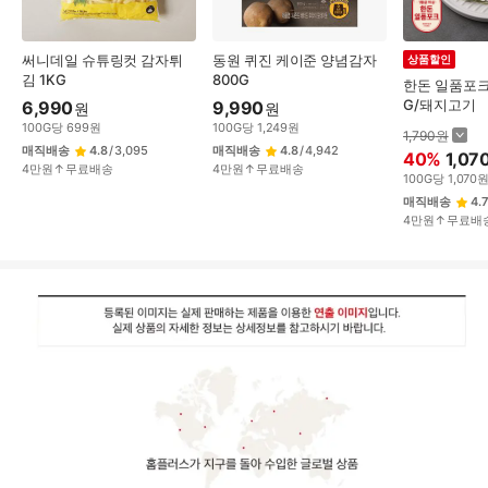
써니데일 슈튜링컷 감자튀
동원 퀴진 케이준 양념감자
상품할인
김 1KG
800G
한돈 일품포크
G/돼지고기
6,990
9,990
원
원
100
G
당
699
원
100
G
당
1,249
원
1,790
원
매직배송
4.8
/
3,095
매직배송
4.8
/
4,942
40
%
1,07
4만원↑무료배송
4만원↑무료배송
100
G
당
1,070
매직배송
4.7
4만원↑무료배
상
품
상
세