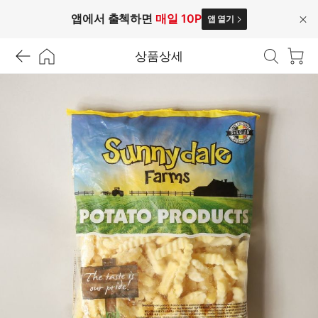
앱에서 출첵하면
매일 10P
앱 열기
닫
기
상품상세