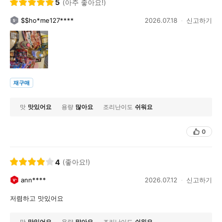
5
(아주 좋아요!)
$$ho*me127****
2026.07.18
신고하기
재구매
맛
맛있어요
용량
많아요
조리난이도
쉬워요
0
4
(좋아요!)
ann****
2026.07.12
신고하기
저렴하고 맛있어요
맛
맛있어요
용량
많아요
조리난이도
쉬워요