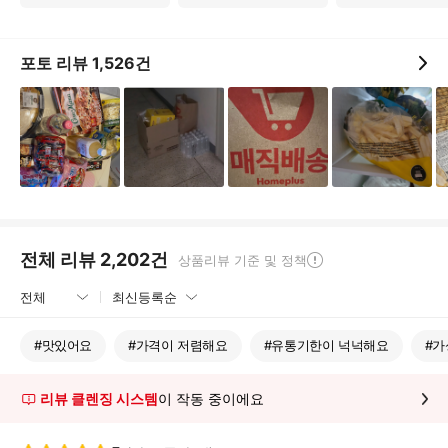
포토 리뷰
1,526
건
전체 리뷰
2,202
건
상품리뷰 기준 및 정책
#
맛있어요
#
가격이 저렴해요
#
유통기한이 넉넉해요
#
가
리뷰 클렌징 시스템
이 작동 중이에요