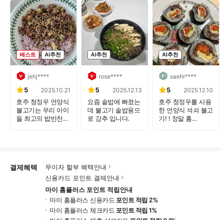
베스트
AI추천
AI추천
AI추천
jehj****
rose****
saehi****
5
5
5
2025.10.21
2025.12.13
2025.12.10
호주 청정우 언양식
요즘 솥밥에 빠졌는
호주 청정우를 사용
불고기는 우리 아이
데 불고기 솥밥용으
한 언양식 석쇠 불고
들 최고의 밥반찬...
로 강추 입니다.
기! ! 정말 홈...
...
결제혜택
무이자 할부 혜택안내
신용카드 포인트 결제안내
마이 홈플러스 포인트 적립안내
마이 홈플러스 신용카드
포인트 적립 2%
마이 홈플러스 체크카드
포인트 적립 1%