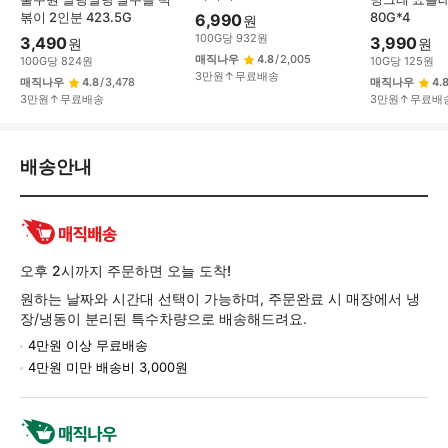
볶이 2인분 423.5G
80G*4
6,990
원
100
G
당
932
원
3,490
3,990
원
원
매직나우
4.8
/
2,005
100
G
당
824
원
10
G
당
125
원
3만원↑무료배송
매직나우
4.8
/
3,478
매직나우
4.
3만원↑무료배송
3만원↑무료배
배
배송안내
송/
교
환/
반
품
오후 2시까지 주문하면 오늘 도착!
정
원하는 날짜와 시간대 선택이 가능하며, 주문완료 시 매장에서 냉
보
장/냉동이 분리된 특수차량으로 배송해드려요.
4만원 이상 무료배송
4만원 미만 배송비 3,000원