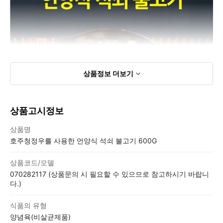
상품정보
더보기
상품고시정보
상품고시정보표
상품명
호주청정우를 사용한 언양식 석쇠 불고기 600G
상품코드/모델
070282117 (상품문의 시 필요할 수 있으므로 참고하시기 바랍니
다.)
식품의 유형
양념육(비살균제품)