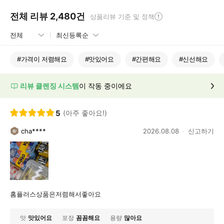
전체 리뷰
2,480
건
상품리뷰 기준 및 정책
#
가격이 저렴해요
#
맛있어요
#
간편해요
#
신선해요
리뷰 클렌징 시스템
이 작동 중이에요
5
(아주 좋아요!)
cha****
2026.08.08
신고하기
홈플러스상품은저렴해서좋아요
맛
맛있어요
포장
꼼꼼해요
용량
많아요