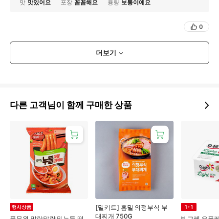
맛
맛있어요
포장
꼼꼼해요
용량
보통이에요
0
더보기
다른 고객님이 함께 구매한 상품
[밀키트] 홈밀 의정부식 부
행사상품
1+1
대찌개 750G
풀무원 말랑말랑 밀누들 떡
빙그레 요플레