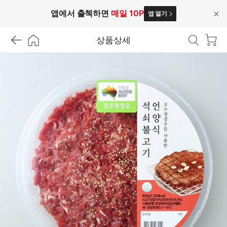
앱에서 출첵하면
매일 10P
앱 열기
닫
기
상품상세