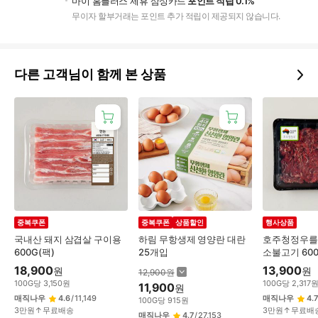
마이 홈플러스 제휴 삼성카드
포인트 적립 0.1%
무이자 할부거래는 포인트 추가 적립이 제공되지 않습니다.
다른 고객님이 함께 본 상품
중복쿠폰
중복쿠폰
상품할인
행사상품
국내산 돼지 삼겹살 구이용
하림 무항생제 영양란 대란
호주청정우를
600G(팩)
25개입
소불고기 600
18,900
13,900
원
원
12,900
원
100
G
당
3,150
원
100
G
당
2,317
11,900
원
매직나우
4.6
/
11,149
매직나우
4.7
100
G
당
915
원
3만원↑무료배송
3만원↑무료배
매직나우
4.7
/
27,153