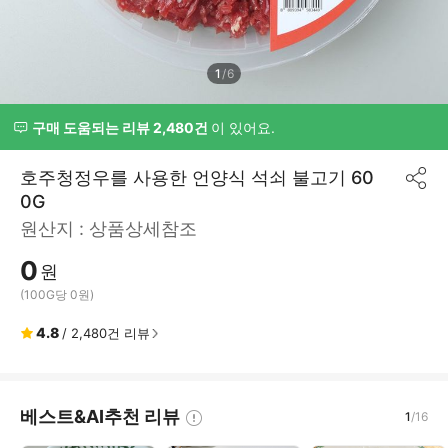
1
/
6
구매 도움되는 리뷰 2,480건
이 있어요.
호주청정우를 사용한 언양식 석쇠 불고기 60
공
0G
유
하
원산지 :
상품상세참조
기
0
원
(100G당 0원)
4.8
/
2,480
건 리뷰
베스트&AI추천 리뷰
1
/
16