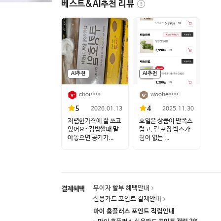
베스트&AI추천 리뷰
AI추천
AI추천
choi****
woohe****
5
4
2026.01.13
2025.11.30
저렴한가격에 잘 쓰고
호일은 상품이 만족스
있어요~김밥쌀때 말
럽고, 겉 포장 박스가
아놓으면 공기가...
힘이 없는 ...
무이자 할부 혜택안내
결제혜택
신용카드 포인트 결제안내
마이 홈플러스 포인트 적립안내