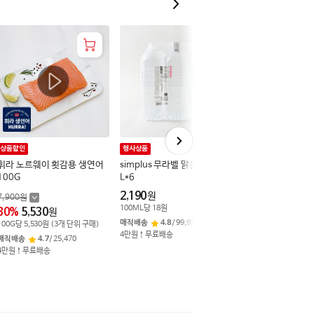
상품할인
행사상품
상품할인
휘라 노르웨이 횟감용 생연어
simplus 무라벨 맑은샘물 2.0
한돈 일품포크 뒷다
100G
L*6
G/돼지고기
2,190
원
7,900
원
1,790
원
100
ML
당
18
원
30
%
5,530
40
%
1,070
원
원
매직배송
4.8
/
99,999+
100
G
당
5,530
원
(
3
개 단위 구매)
100
G
당
1,070
원
(
6
개 
4만원↑무료배송
매직배송
4.7
/
25,470
매직배송
4.7
/
49,3
4만원↑무료배송
4만원↑무료배송