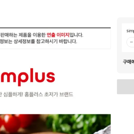
sim
빼
기
구매