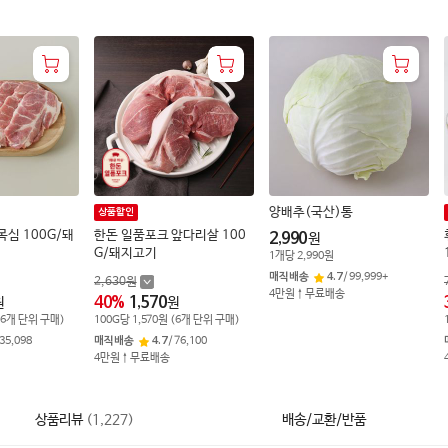
양배추(국산)통
상품할인
목심 100G/돼
한돈 일품포크 앞다리살 100
2,990
원
G/돼지고기
1
개
당
2,990
원
매직배송
4.7
/
99,999+
2,630
원
4만원↑무료배송
40
%
1,570
원
원
(
6
개 단위 구매)
100
G
당
1,570
원
(
6
개 단위 구매)
35,098
매직배송
4.7
/
76,100
4만원↑무료배송
상품리뷰
(
1,227
)
배송/교환/반품