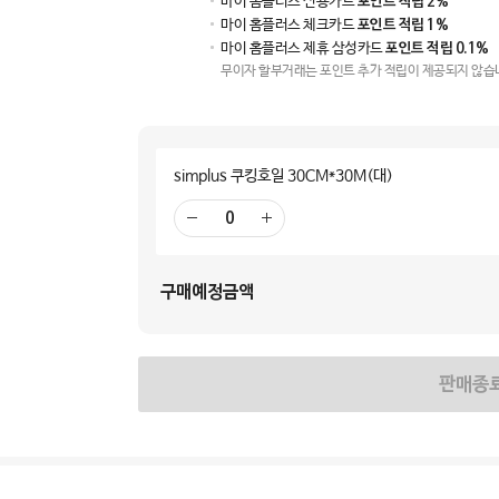
마이 홈플러스 신용카드
포인트 적립 2%
마이 홈플러스 체크카드
포인트 적립 1%
마이 홈플러스 제휴 삼성카드
포인트 적립 0.1%
무이자 할부거래는 포인트 추가 적립이 제공되지 않습
simplus 쿠킹호일 30CM*30M(대)
빼
더
기
하
기
구매예정금액
판매종