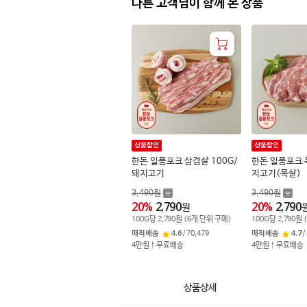
다른 고객님이 함께 본 상품
상품할인
상품할인
한돈 일품포크 삼겹살 100G/
한돈 일품포크 
돼지고기
지고기(목살)
3,490
원
3,490
원
20
%
2,790
20
%
2,790
원
100
G
당
2,790
원
(
6
개 단위 구매)
100
G
당
2,790
원
매직배송
4.6
/
70,479
매직배송
4.7
/
4만원↑무료배송
4만원↑무료배송
상품상세