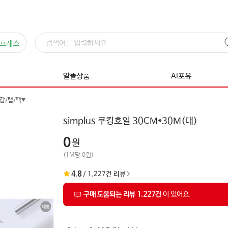
프레스
알뜰상품
AI포유
갑/랩/팩
simplus 쿠킹호일 30CM*30M(대)
0
원
(1M당 0원)
4.8
/
1,227
건 리뷰
구매 도움되는 리뷰 1,227건
이 있어요.