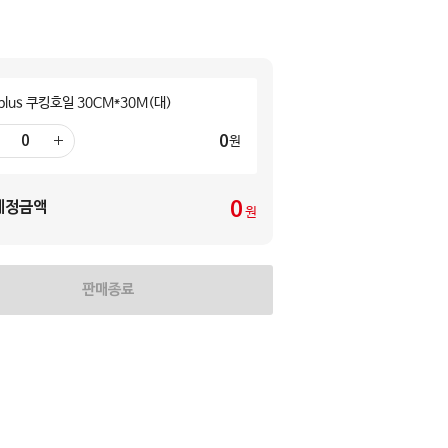
plus 쿠킹호일 30CM*30M(대)
0
원
더
하
기
0
예정금액
원
판매종료