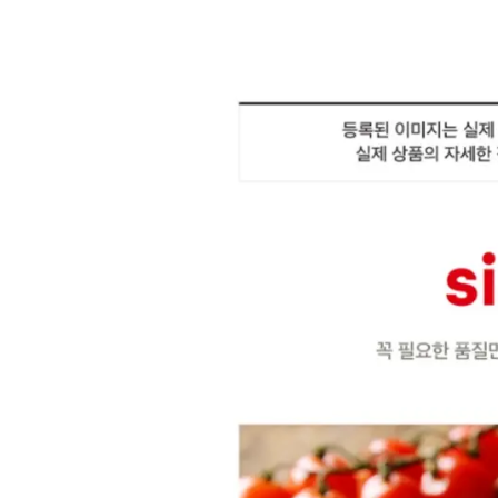
상
품
상
세