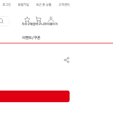
로그인
회원가입
최근 본 상품
고객센터
자주구매
장바구니
마이페이지
이벤트/쿠폰
공
유
하
기